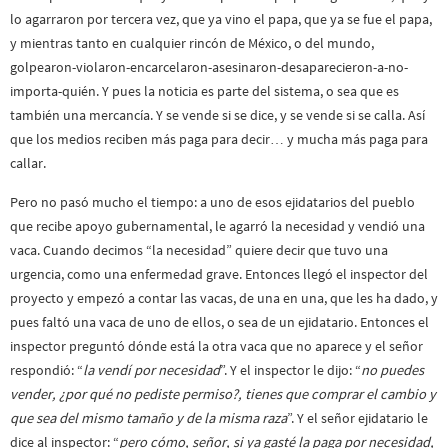
lo agarraron por tercera vez, que ya vino el papa, que ya se fue el papa,
y mientras tanto en cualquier rincón de México, o del mundo,
golpearon-violaron-encarcelaron-asesinaron-desaparecieron-a-no-
importa-quién. Y pues la noticia es parte del sistema, o sea que es
también una mercancía. Y se vende si se dice, y se vende si se calla. Así
que los medios reciben más paga para decir… y mucha más paga para
callar.
Pero no pasó mucho el tiempo: a uno de esos ejidatarios del pueblo
que recibe apoyo gubernamental, le agarró la necesidad y vendió una
vaca. Cuando decimos “la necesidad” quiere decir que tuvo una
urgencia, como una enfermedad grave. Entonces llegó el inspector del
proyecto y empezó a contar las vacas, de una en una, que les ha dado, y
pues faltó una vaca de uno de ellos, o sea de un ejidatario. Entonces el
inspector preguntó dónde está la otra vaca que no aparece y el señor
respondió: “
la vendí por necesidad
”. Y el inspector le dijo: “
no puedes
vender, ¿por qué no pediste permiso?, tienes que comprar el cambio y
que sea del mismo tamaño y de la misma raza
”. Y el señor ejidatario le
dice al inspector: “
pero cómo, señor, si ya gasté la paga por necesidad,