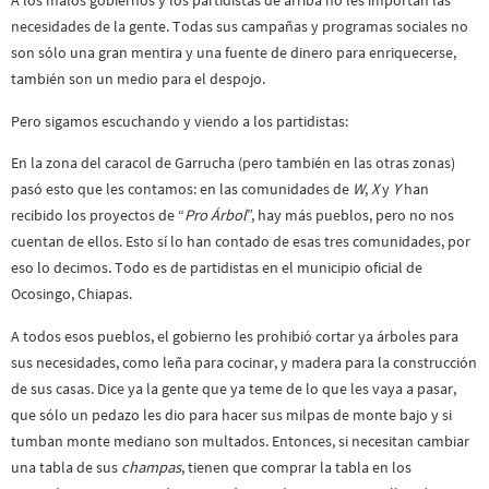
A los malos gobiernos y los partidistas de arriba no les importan las
necesidades de la gente. Todas sus campañas y programas sociales no
son sólo una gran mentira y una fuente de dinero para enriquecerse,
también son un medio para el despojo.
Pero sigamos escuchando y viendo a los partidistas:
En la zona del caracol de Garrucha (pero también en las otras zonas)
pasó esto que les contamos: en las comunidades de
W
,
X
y
Y
han
recibido los proyectos de “
Pro Árbol
”, hay más pueblos, pero no nos
cuentan de ellos. Esto sí lo han contado de esas tres comunidades, por
eso lo decimos. Todo es de partidistas en el municipio oficial de
Ocosingo, Chiapas.
A todos esos pueblos, el gobierno les prohibió cortar ya árboles para
sus necesidades, como leña para cocinar, y madera para la construcción
de sus casas. Dice ya la gente que ya teme de lo que les vaya a pasar,
que sólo un pedazo les dio para hacer sus milpas de monte bajo y si
tumban monte mediano son multados. Entonces, si necesitan cambiar
una tabla de sus
champas
, tienen que comprar la tabla en los