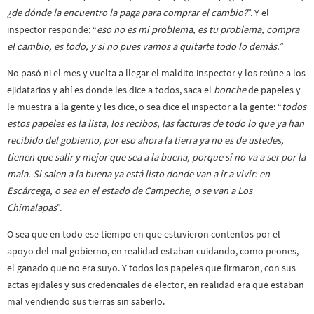
¿de dónde la encuentro la paga para comprar el cambio?
”. Y el
inspector responde: “
eso no es mi problema, es tu problema, compra
el cambio, es todo, y si no pues vamos a quitarte todo lo demás.
”
No pasó ni el mes y vuelta a llegar el maldito inspector y los reúne a los
ejidatarios y ahí es donde les dice a todos, saca el
bonche
de papeles y
le muestra a la gente y les dice, o sea dice el inspector a la gente: “
todos
estos papeles es la lista, los recibos, las facturas de todo lo que ya han
recibido del gobierno, por eso ahora la tierra ya no es de ustedes,
tienen que salir y mejor que sea a la buena, porque si no va a ser por la
mala. Si salen a la buena ya está listo donde van a ir a vivir: en
Escárcega, o sea en el estado de Campeche, o se van a Los
Chimalapas
”.
O sea que en todo ese tiempo en que estuvieron contentos por el
apoyo del mal gobierno, en realidad estaban cuidando, como peones,
el ganado que no era suyo. Y todos los papeles que firmaron, con sus
actas ejidales y sus credenciales de elector, en realidad era que estaban
mal vendiendo sus tierras sin saberlo.