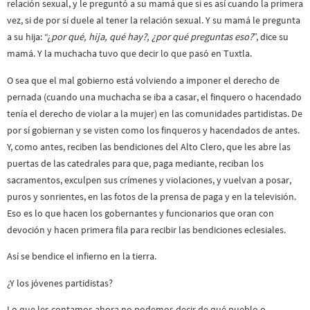
relación sexual, y le preguntó a su mamá que si es así cuando la primera
vez, si de por sí duele al tener la relación sexual. Y su mamá le pregunta
a su hija: “¿
por qué, hija, qué hay?, ¿por qué preguntas eso?
”, dice su
mamá. Y la muchacha tuvo que decir lo que pasó en Tuxtla.
O sea que el mal gobierno está volviendo a imponer el derecho de
pernada (cuando una muchacha se iba a casar, el finquero o hacendado
tenía el derecho de violar a la mujer) en las comunidades partidistas. De
por sí gobiernan y se visten como los finqueros y hacendados de antes.
Y, como antes, reciben las bendiciones del Alto Clero, que les abre las
puertas de las catedrales para que, paga mediante, reciban los
sacramentos, exculpen sus crímenes y violaciones, y vuelvan a posar,
puros y sonrientes, en las fotos de la prensa de paga y en la televisión.
Eso es lo que hacen los gobernantes y funcionarios que oran con
devoción y hacen primera fila para recibir las bendiciones eclesiales.
Así se bendice el infierno en la tierra.
¿Y los jóvenes partidistas?
Lo que les contamos ahora no podemos decir de qué pueblo o