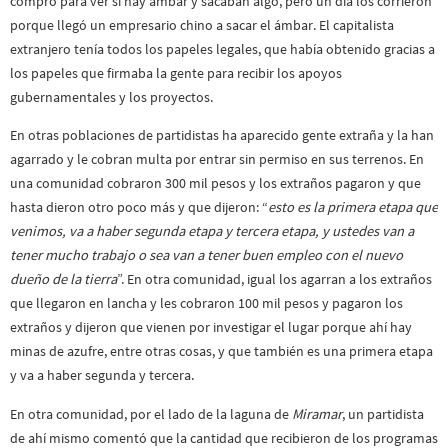
compró para ver si hay ámbar y sacaban algo, pero un día los corrieron
porque llegó un empresario chino a sacar el ámbar. El capitalista
extranjero tenía todos los papeles legales, que había obtenido gracias a
los papeles que firmaba la gente para recibir los apoyos
gubernamentales y los proyectos.
En otras poblaciones de partidistas ha aparecido gente extraña y la han
agarrado y le cobran multa por entrar sin permiso en sus terrenos. En
una comunidad cobraron 300 mil pesos y los extraños pagaron y que
hasta dieron otro poco más y que dijeron: “
esto es la primera etapa que
venimos, va a haber segunda etapa y tercera etapa, y ustedes van a
tener mucho trabajo o sea van a tener buen empleo con el nuevo
dueño de la tierra
”. En otra comunidad, igual los agarran a los extraños
que llegaron en lancha y les cobraron 100 mil pesos y pagaron los
extraños y dijeron que vienen por investigar el lugar porque ahí hay
minas de azufre, entre otras cosas, y que también es una primera etapa
y va a haber segunda y tercera.
En otra comunidad, por el lado de la laguna de
Miramar
, un partidista
de ahí mismo comentó que la cantidad que recibieron de los programas