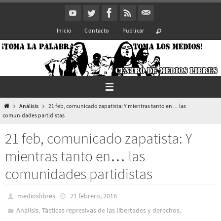
Ir
al
Inicio
Contacto
Publicar
contenido
Inicio
Análisis
21 feb, comunicado zapatista: Y mientras tanto en… las
comunidades partidistas
21 feb, comunicado zapatista: Y
mientras tanto en… las
comunidades partidistas
medioslibres
21 febrero, 2016
,
,
Análisis
Tácticas represivas de las libertades y derechos