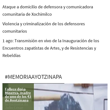
Ataque a domicilio de defensora y comunicadora
comunitaria de Xochimilco
Violencia y criminalización de los defensores
comunitarios
1 ago: Transmisión en vivo de la Inauguración de los
Encuentros zapatistas de Artes, y de Resistencias y
Rebeldías
#MEMORIAAYOTZINAPA
Fallece doña
“La noche de
Minerva, madre
Iguala”,
de uno de los 43
mentira
de Ayotzinapa
injuriosa contra
la memoria de
Julio César