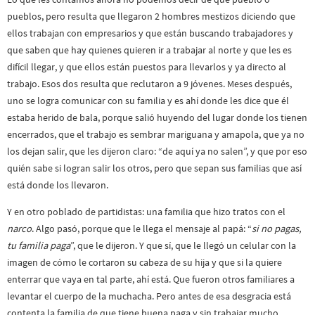
pueblos, pero resulta que llegaron 2 hombres mestizos diciendo que
ellos trabajan con empresarios y que están buscando trabajadores y
que saben que hay quienes quieren ir a trabajar al norte y que les es
difícil llegar, y que ellos están puestos para llevarlos y ya directo al
trabajo. Esos dos resulta que reclutaron a 9 jóvenes. Meses después,
uno se logra comunicar con su familia y es ahí donde les dice que él
estaba herido de bala, porque salió huyendo del lugar donde los tienen
encerrados, que el trabajo es sembrar mariguana y amapola, que ya no
los dejan salir, que les dijeron claro: “de aquí ya no salen”, y que por eso
quién sabe si logran salir los otros, pero que sepan sus familias que así
está donde los llevaron.
Y en otro poblado de partidistas: una familia que hizo tratos con el
narco
. Algo pasó, porque que le llega el mensaje al papá: “
si no pagas,
tu familia paga
”, que le dijeron. Y que sí, que le llegó un celular con la
imagen de cómo le cortaron su cabeza de su hija y que si la quiere
enterrar que vaya en tal parte, ahí está. Que fueron otros familiares a
levantar el cuerpo de la muchacha. Pero antes de esa desgracia está
contenta la familia de que tiene buena paga y sin trabajar mucho.