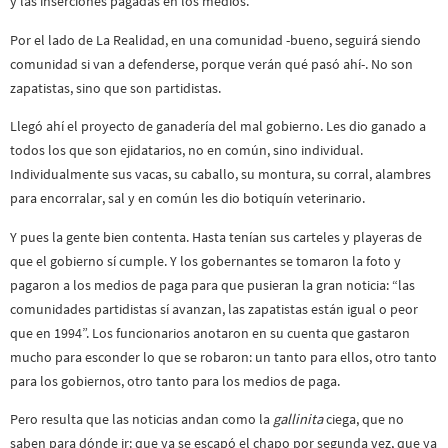
y las inserciones pagadas en los medios.
Por el lado de La Realidad, en una comunidad -bueno, seguirá siendo
comunidad si van a defenderse, porque verán qué pasó ahí-. No son
zapatistas, sino que son partidistas.
Llegó ahí el proyecto de ganadería del mal gobierno. Les dio ganado a
todos los que son ejidatarios, no en común, sino individual.
Individualmente sus vacas, su caballo, su montura, su corral, alambres
para encorralar, sal y en común les dio botiquín veterinario.
Y pues la gente bien contenta. Hasta tenían sus carteles y playeras de
que el gobierno sí cumple. Y los gobernantes se tomaron la foto y
pagaron a los medios de paga para que pusieran la gran noticia: “las
comunidades partidistas sí avanzan, las zapatistas están igual o peor
que en 1994”. Los funcionarios anotaron en su cuenta que gastaron
mucho para esconder lo que se robaron: un tanto para ellos, otro tanto
para los gobiernos, otro tanto para los medios de paga.
Pero resulta que las noticias andan como la
gallinita
ciega, que no
saben para dónde ir: que ya se escapó el chapo por segunda vez, que ya