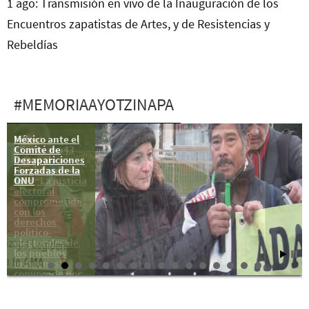
1 ago: Transmisión en vivo de la Inauguración de los
Encuentros zapatistas de Artes, y de Resistencias y
Rebeldías
#MEMORIAAYOTZINAPA
México ante el
Video:
Comité de
#Caravana43
Desapariciones
interpela a
Forzadas de la
magistrado en
ONU
foro “La justicia
electoral
comprometida
con los
derechos
político-
electorales de
los pueblos
indígenas”
convocado por
la ONU.