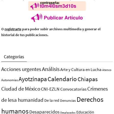
O
registrarte
para poder subir archivos multimedia y generar el
historial de tus publicaciones.
Categorías
Análisis
Acciones urgentes
Arte y Cultura en Lucha
Atenco
Ayotzinapa
Calendario
Chiapas
Autonomías
Ciudad de México
Crímenes
CNI-EZLN
Convocatorias
Derechos
de lesa humanidad
De la red
Denuncias
humanos
Desaparecidos
Educación
Desplazados