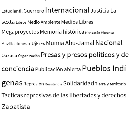
Internacional
La
Justicia
Guerrero
Estudiantil
sexta
Medios Libres
Medio Ambiente
Libros
Megaproyectos
Memoria histórica
Michoacán
Migrantes
Nacional
Mumia Abu-Jamal
mUjErEs
Movilizaciones
Presas y presos polí­ticos y de
Oaxaca
Organización
Pueblos Indí­
conciencia
Publicación abierta
genas
Solidaridad
Represión
Tierra y territorio
Resistencia
Tácticas represivas de las libertades y derechos
Zapatista