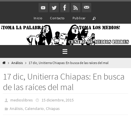
Ir
al
Inicio
Contacto
Publicar
contenido
Inicio
Análisis
17 dic, Unitierra Chiapas: En busca de las raíces del mal
17 dic, Unitierra Chiapas: En busca
de las raíces del mal
medioslibres
15 diciembre, 2015
,
,
Análisis
Calendario
Chiapas