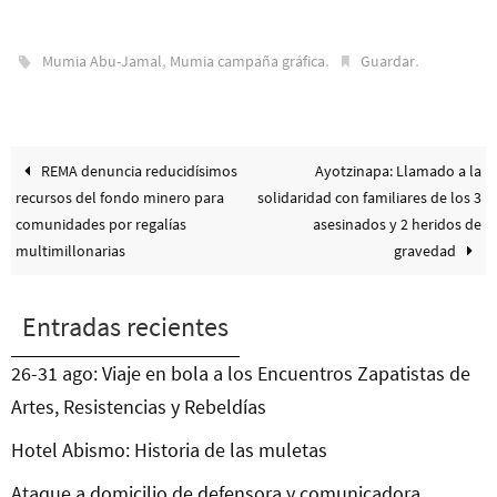
,
.
.
Mumia Abu-Jamal
Mumia campaña gráfica
Guardar
REMA denuncia reducidísimos
Ayotzinapa: Llamado a la
recursos del fondo minero para
solidaridad con familiares de los 3
comunidades por regalías
asesinados y 2 heridos de
multimillonarias
gravedad
Entradas recientes
26-31 ago: Viaje en bola a los Encuentros Zapatistas de
Artes, Resistencias y Rebeldías
Hotel Abismo: Historia de las muletas
Ataque a domicilio de defensora y comunicadora