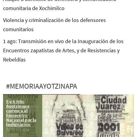
comunitaria de Xochimilco
Violencia y criminalización de los defensores
comunitarios
1 ago: Transmisión en vivo de la Inauguración de los
Encuentros zapatistas de Artes, y de Resistencias y
Rebeldías
#MEMORIAAYOTZINAPA
5 y 6 feb:
Expertos
Ayotzinapa
internacionales
convoca al
instan a Peña
Encuentro
Nieto a
Nacional por la
esforzarse por
Indignación
los 43 de
Ayotzinapa