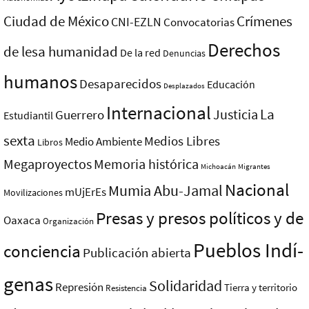
Ciudad de México
Crímenes
CNI-EZLN
Convocatorias
Derechos
de lesa humanidad
De la red
Denuncias
humanos
Desaparecidos
Educación
Desplazados
Internacional
La
Justicia
Guerrero
Estudiantil
sexta
Medios Libres
Medio Ambiente
Libros
Megaproyectos
Memoria histórica
Michoacán
Migrantes
Nacional
Mumia Abu-Jamal
mUjErEs
Movilizaciones
Presas y presos polí­ticos y de
Oaxaca
Organización
Pueblos Indí­
conciencia
Publicación abierta
genas
Solidaridad
Represión
Tierra y territorio
Resistencia