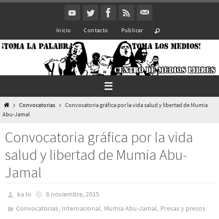
Ir
al
Inicio
Contacto
Publicar
contenido
Inicio
Convocatorias
Convocatoria gráfica por la vida salud y libertad de Mumia
Abu-Jamal
Convocatoria gráfica por la vida
salud y libertad de Mumia Abu-
Jamal
ka lo
8 noviembre, 2015
,
,
,
Convocatorias
Internacional
Mumia Abu-Jamal
Presas y presos