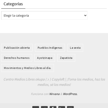
Categorías
Categorías
Publicación abierta
Pueblos Indí­genas
La sexta
Derechos humanos
Ayotzinapa
Zapatista
Movimientos y Medios Libres al día.
Centro Medios Libres okupa ( ɔ ) Copyleft | ¡Toma los medios, haz los
medios, sé los medios!
Funciona con
Nirvana
&
WordPress.