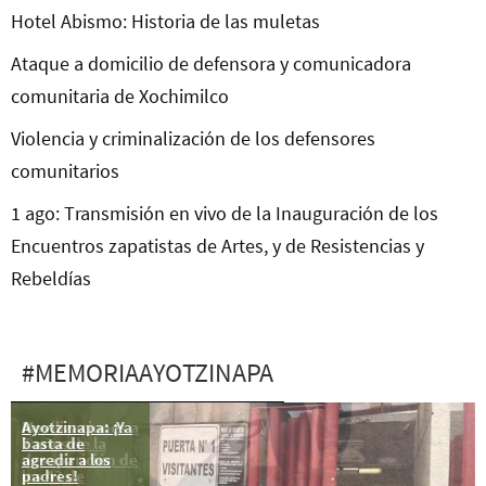
Hotel Abismo: Historia de las muletas
Ataque a domicilio de defensora y comunicadora
comunitaria de Xochimilco
Violencia y criminalización de los defensores
comunitarios
1 ago: Transmisión en vivo de la Inauguración de los
Encuentros zapatistas de Artes, y de Resistencias y
Rebeldías
#MEMORIAAYOTZINAPA
Ayotzinapa: ¡Ya
Movilizaciones a
basta de
7 años de la
agredir a los
desaparición de
padres!
los 43 de