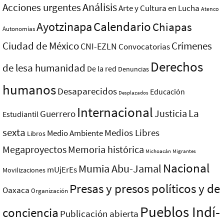
Análisis
Acciones urgentes
Arte y Cultura en Lucha
Atenco
Ayotzinapa
Calendario
Chiapas
Autonomías
Ciudad de México
Crímenes
CNI-EZLN
Convocatorias
Derechos
de lesa humanidad
De la red
Denuncias
humanos
Desaparecidos
Educación
Desplazados
Internacional
La
Justicia
Guerrero
Estudiantil
sexta
Medios Libres
Medio Ambiente
Libros
Megaproyectos
Memoria histórica
Michoacán
Migrantes
Nacional
Mumia Abu-Jamal
mUjErEs
Movilizaciones
Presas y presos polí­ticos y de
Oaxaca
Organización
Pueblos Indí­
conciencia
Publicación abierta