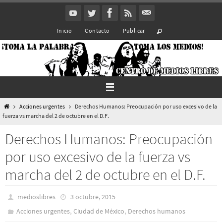
Ir
al
Inicio
Contacto
Publicar
contenido
Inicio
Acciones urgentes
Derechos Humanos: Preocupación por uso excesivo de la
fuerza vs marcha del 2 de octubre en el D.F.
Derechos Humanos: Preocupación
por uso excesivo de la fuerza vs
marcha del 2 de octubre en el D.F.
medioslibres
3 octubre, 2015
,
,
Acciones urgentes
Ciudad de México
Derechos humanos