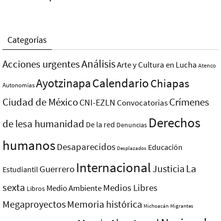
Categorías
Análisis
Acciones urgentes
Arte y Cultura en Lucha
Atenco
Ayotzinapa
Calendario
Chiapas
Autonomías
Ciudad de México
Crímenes
CNI-EZLN
Convocatorias
Derechos
de lesa humanidad
De la red
Denuncias
humanos
Desaparecidos
Educación
Desplazados
Internacional
La
Justicia
Guerrero
Estudiantil
sexta
Medios Libres
Medio Ambiente
Libros
Megaproyectos
Memoria histórica
Michoacán
Migrantes