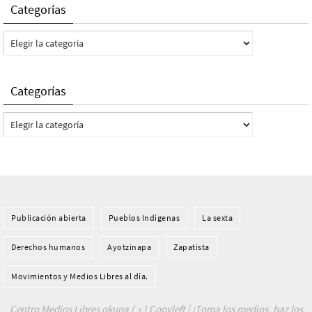
Categorías
Categorías
Categorías
Categorías
Publicación abierta
Pueblos Indí­genas
La sexta
Derechos humanos
Ayotzinapa
Zapatista
Movimientos y Medios Libres al día.
Centro Medios Libres okupa ( ɔ ) Copyleft | ¡Toma los medios, haz los