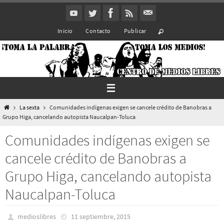
Ir
al
Inicio
Contacto
Publicar
contenido
Inicio
La sexta
Comunidades indígenas exigen se cancele crédito de Banobras a
Grupo Higa, cancelando autopista Naucalpan-Toluca
Comunidades indígenas exigen se
cancele crédito de Banobras a
Grupo Higa, cancelando autopista
Naucalpan-Toluca
medioslibres
11 septiembre, 2015