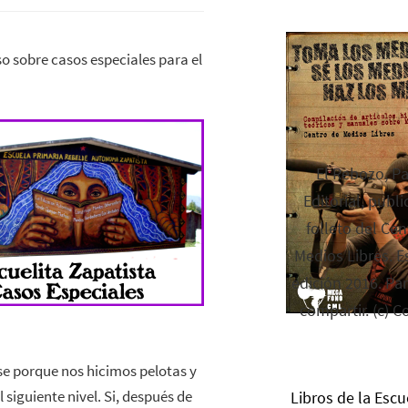
so sobre casos especiales para el
El Rebozo, P
Editorial, publi
folleto del Cen
Medios Libres. Es
edición 2016. Par
compartir. (c) C
se porque nos hicimos pelotas y
iguiente nivel. Si, después de
Libros de la Escu