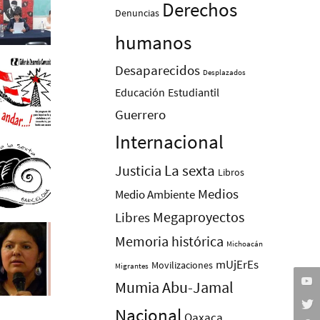
Derechos
Denuncias
humanos
Desaparecidos
Desplazados
Educación
Estudiantil
Guerrero
Internacional
La sexta
Justicia
Libros
Medios
Medio Ambiente
Megaproyectos
Libres
Memoria histórica
Michoacán
mUjErEs
Movilizaciones
Migrantes
Mumia Abu-Jamal
Nacional
Oaxaca