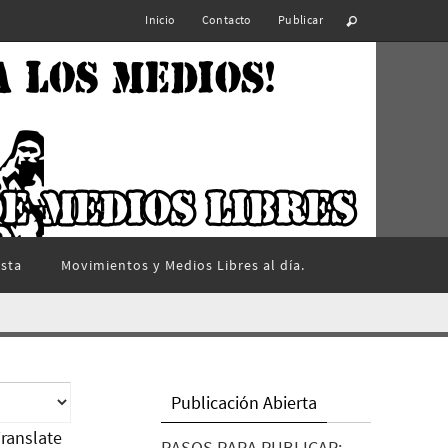
Inicio
Contacto
Publicar
ista
Movimientos y Medios Libres al día.
Publicación Abierta
ranslate
PASOS PARA PUBLICAR: