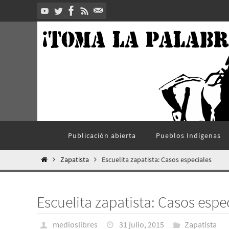
Ir
al
contenido
Ir
Publicación abierta
Pueblos Indí­genas
al
contenido
Inicio
Zapatista
Escuelita zapatista: Casos especiales
Escuelita zapatista: Casos espe
medioslibres
31 julio, 2015
Zapatista