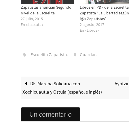
Zapatistas anuncian Segundo
Libros en PDF de la Escuelita
Nivel de la Escuelita
Zapatista “La Libertad según
27 julio, 2015
l@s Zapatistas”
En «La sexta»
2 agosto, 2017
En «Libros»
Escuelita Zapatista
.
Guardar
.
DF: Marcha Solidaria con
Ayotzi
Xochicuautla y Ostula (español e inglés)
Un comentario