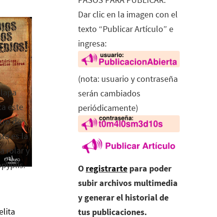
Dar clic en la imagen con el
texto “Publicar Artículo” e
ingresa:
(nota: usuario y contraseña
alapa
serán cambiados
ca este
periódicamente)
tro de
ta es la
a rolar y
opyplis.
O
registrarte
para poder
subir archivos multimedia
y generar el historial de
elita
tus publicaciones.