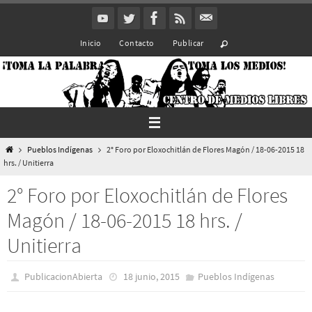
Ir
al
Inicio
Contacto
Publicar
contenido
Inicio
Pueblos Indí­genas
2° Foro por Eloxochitlán de Flores Magón / 18-06-2015 18
hrs. / Unitierra
2° Foro por Eloxochitlán de Flores
Magón / 18-06-2015 18 hrs. /
Unitierra
PublicacionAbierta
18 junio, 2015
Pueblos Indí­genas