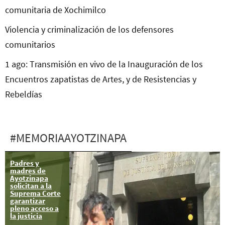
comunitaria de Xochimilco
Violencia y criminalización de los defensores
comunitarios
1 ago: Transmisión en vivo de la Inauguración de los
Encuentros zapatistas de Artes, y de Resistencias y
Rebeldías
#MEMORIAAYOTZINAPA
Padres y
Congreso
madres de
Nacional
Ayotzinapa
Indígena a 4
solicitan a la
años de la
Suprema Corte
desaparición de
garantizar
los 43
pleno acceso a
estudiantes de
la justicia
Ayotzinapa
#CIG #CNI