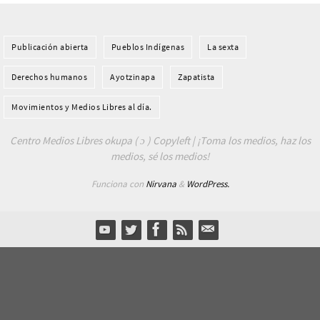
Publicación abierta
Pueblos Indí­genas
La sexta
Derechos humanos
Ayotzinapa
Zapatista
Movimientos y Medios Libres al día.
Centro Medios Libres okupa ( ɔ ) Copyleft | ¡Toma los medios, haz los
medios, sé los medios!
Funciona con
Nirvana
&
WordPress.