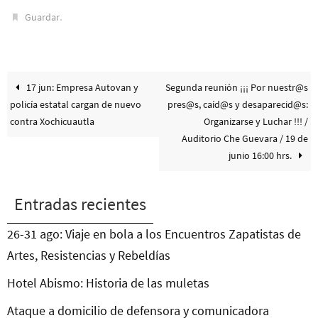
.
Guardar
17 jun: Empresa Autovan y
Segunda reunión ¡¡¡ Por nuestr@s
policía estatal cargan de nuevo
pres@s, caíd@s y desaparecid@s:
contra Xochicuautla
Organizarse y Luchar !!! /
Auditorio Che Guevara / 19 de
junio 16:00 hrs.
Entradas recientes
26-31 ago: Viaje en bola a los Encuentros Zapatistas de
Artes, Resistencias y Rebeldías
Hotel Abismo: Historia de las muletas
Ataque a domicilio de defensora y comunicadora