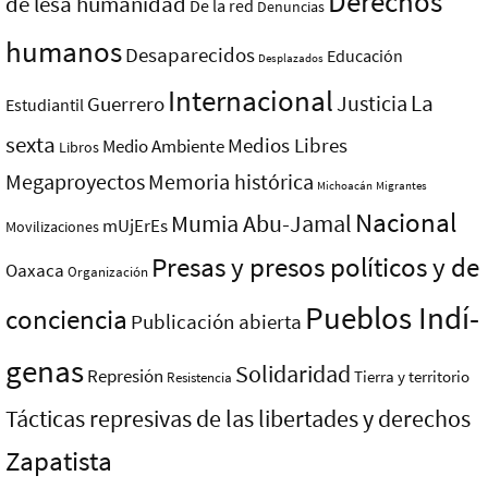
Derechos
de lesa humanidad
De la red
Denuncias
humanos
Desaparecidos
Educación
Desplazados
Internacional
La
Justicia
Guerrero
Estudiantil
sexta
Medios Libres
Medio Ambiente
Libros
Megaproyectos
Memoria histórica
Michoacán
Migrantes
Nacional
Mumia Abu-Jamal
mUjErEs
Movilizaciones
Presas y presos polí­ticos y de
Oaxaca
Organización
Pueblos Indí­
conciencia
Publicación abierta
genas
Solidaridad
Represión
Tierra y territorio
Resistencia
Tácticas represivas de las libertades y derechos
Zapatista