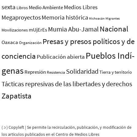
sexta
Medios Libres
Medio Ambiente
Libros
Megaproyectos
Memoria histórica
Michoacán
Migrantes
Nacional
Mumia Abu-Jamal
mUjErEs
Movilizaciones
Presas y presos polí­ticos y de
Oaxaca
Organización
Pueblos Indí­
conciencia
Publicación abierta
genas
Solidaridad
Represión
Tierra y territorio
Resistencia
Tácticas represivas de las libertades y derechos
Zapatista
( ɔ ) Copyleft | Se permite la recirculación, publicación, y modificación de
los artículos publicados en el Centro de Medios Libres