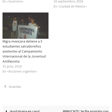
En «Guerrero»
10 septiembre, 2018
En «Ciudad de México»
Migra mexicana detiene a 5
estudiantes salvadoreños
asistentes al Campamento
Internacional de la Juventud
Antifascista
31 julio, 2018
En «Acciones urgentes»
.
Guardar
¡Ayotzinapa en casa!
MBM/CNTE: Se fija posición con