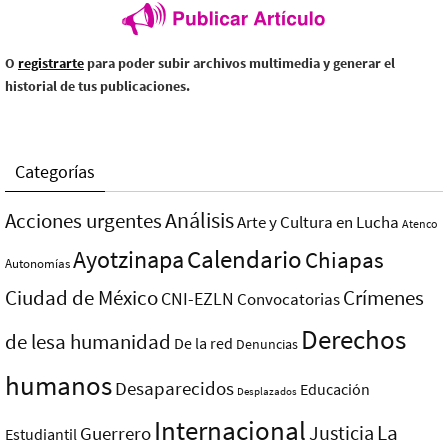
O
registrarte
para poder subir archivos multimedia y generar el
historial de tus publicaciones.
Categorías
Análisis
Acciones urgentes
Arte y Cultura en Lucha
Atenco
Ayotzinapa
Calendario
Chiapas
Autonomías
Ciudad de México
Crímenes
CNI-EZLN
Convocatorias
Derechos
de lesa humanidad
De la red
Denuncias
humanos
Desaparecidos
Educación
Desplazados
Internacional
La
Justicia
Guerrero
Estudiantil