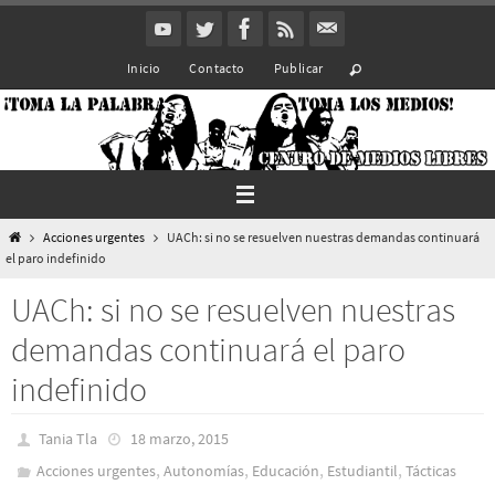
Ir
al
Inicio
Contacto
Publicar
contenido
Inicio
Acciones urgentes
UACh: si no se resuelven nuestras demandas continuará
el paro indefinido
UACh: si no se resuelven nuestras
demandas continuará el paro
indefinido
Tania Tla
18 marzo, 2015
,
,
,
,
Acciones urgentes
Autonomías
Educación
Estudiantil
Tácticas