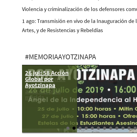
Violencia y criminalización de los defensores com
1 ago: Transmisión en vivo de la Inauguración de 
Artes, y de Resistencias y Rebeldías
#MEMORIAAYOTZINAPA
26 jul: 58 Acción
A 3 del
Global por
años crimen de
Ayotzinapa
estado y 10
años del plan
mérida