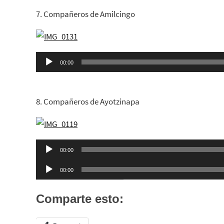
7. Compañeros de Amilcingo
Reproductor
00:00
de
audio
8. Compañeros de Ayotzinapa
Reproductor
00:00
de
Reproductor
00:00
audio
de
audio
Comparte esto: