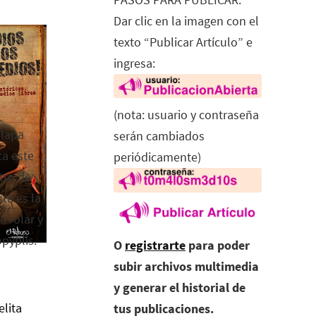
Dar clic en la imagen con el
texto “Publicar Artículo” e
ingresa:
(nota: usuario y contraseña
alapa
serán cambiados
ca este
periódicamente)
tro de
ta es la
a rolar y
opyplis.
O
registrarte
para poder
subir archivos multimedia
y generar el historial de
elita
tus publicaciones.