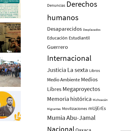
Derechos
Denuncias
humanos
Desaparecidos
Desplazados
Educación
Estudiantil
Guerrero
Internacional
La sexta
Justicia
Libros
Medios
Medio Ambiente
Megaproyectos
Libres
Memoria histórica
Michoacán
mUjErEs
Movilizaciones
Migrantes
Mumia Abu-Jamal
Nacional
Oaxaca