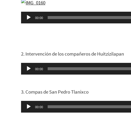
Reproductor
00:00
de
audio
2. Intervención de los compañeros de Huitzizilapan
Reproductor
00:00
de
audio
3. Compas de San Pedro Tlanixco
Reproductor
00:00
de
audio