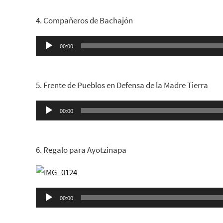
4. Compañeros de Bachajón
Reproductor
00:00
de
audio
5. Frente de Pueblos en Defensa de la Madre Tierra
Reproductor
00:00
de
audio
6. Regalo para Ayotzinapa
Reproductor
00:00
de
audio