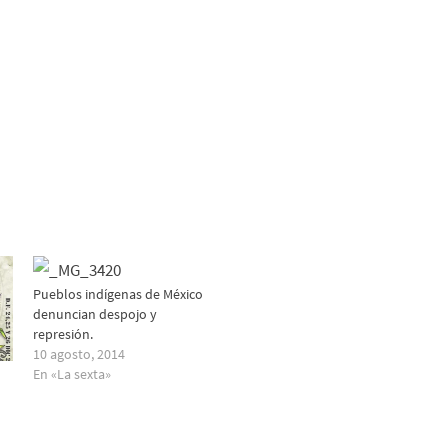
para
arriba/abajo
aumentar
para
o
aumentar
disminuir
o
el
disminuir
volumen.
el
volumen.
Pueblos indígenas de México
denuncian despojo y
represión.
10 agosto, 2014
En «La sexta»