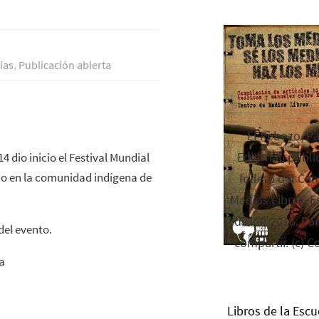
ías
,
Publicación abierta
El Rebozo, P
Editorial, publi
4 dio inicio el Festival Mundial
smo en la comunidad indígena de
folleto del Cen
Medios Libres. Es
edición 2016. Par
del evento.
compartir. (c) C
a
Libros de la Escu