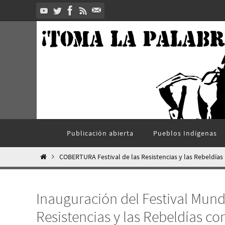
Ir
al
contenido
Ir
Publicación abierta
Pueblos Indí­genas
al
contenido
Inicio
COBERTURA Festival de las Resistencias y las R‬ebeldías
Inauguración del Festival Mundi
Resistencias y las Rebeldías co