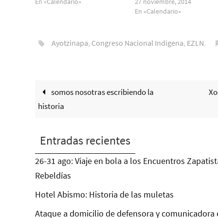
En «Calendario»
27 noviembre, 2014
En «Calendario»
Ayotzinapa
,
Congreso Nacional Indígena
,
EZLN
.
somos nosotras escribiendo la
Xo
historia
Entradas recientes
26-31 ago: Viaje en bola a los Encuentros Zapatist
Rebeldías
Hotel Abismo: Historia de las muletas
Ataque a domicilio de defensora y comunicadora 