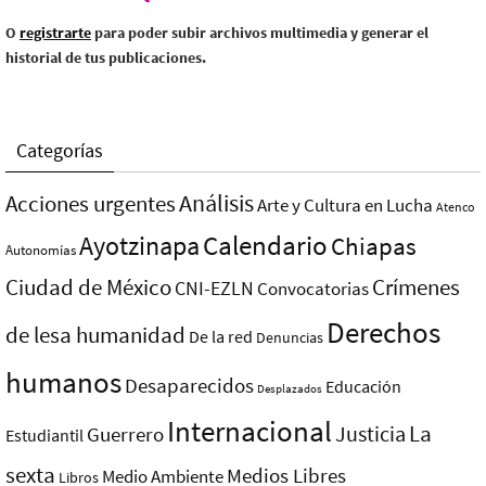
O
registrarte
para poder subir archivos multimedia y generar el
historial de tus publicaciones.
Categorías
Análisis
Acciones urgentes
Arte y Cultura en Lucha
Atenco
Ayotzinapa
Calendario
Chiapas
Autonomías
Ciudad de México
Crímenes
CNI-EZLN
Convocatorias
Derechos
de lesa humanidad
De la red
Denuncias
humanos
Desaparecidos
Educación
Desplazados
Internacional
La
Justicia
Guerrero
Estudiantil
sexta
Medios Libres
Medio Ambiente
Libros