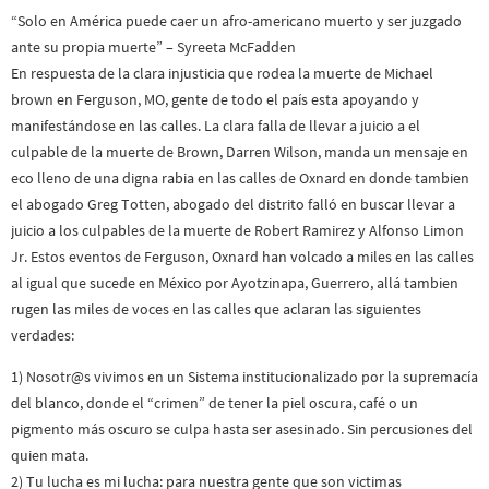
“Solo en América puede caer un afro-americano muerto y ser juzgado
ante su propia muerte” – Syreeta McFadden
En respuesta de la clara injusticia que rodea la muerte de Michael
brown en Ferguson, MO, gente de todo el país esta apoyando y
manifestándose en las calles. La clara falla de llevar a juicio a el
culpable de la muerte de Brown, Darren Wilson, manda un mensaje en
eco lleno de una digna rabi
a en las calles de Oxnard en donde tambien
el abogado Greg Totten, abogado del distrito falló en buscar llevar a
juicio a los culpables de la muerte de Robert Ramirez y Alfonso Limon
Jr. Estos eventos de Ferguson, Oxnard han volcado a miles en las calles
al igual que sucede en México por Ayotzinapa, Guerrero, allá tambien
rugen las miles de voces en las calles que aclaran las siguientes
verdades:
1) Nosotr@s vivimos en un Sistema institucionalizado por la supremacía
del blanco, donde el “crimen” de tener la piel oscura, café o un
pigmento más oscuro se culpa hasta ser asesinado. Sin percusiones del
quien mata.
2) Tu lucha es mi lucha: para nuestra gente que son victimas