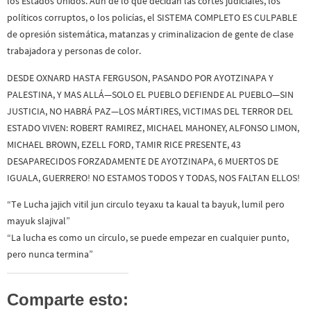
los Estados Unidos. Aún de lo que decidan las cortes judiciales, los
políticos corruptos, o los policías, el SISTEMA COMPLETO ES CULPABLE
de opresión sistemática, matanzas y criminalizacion de gente de clase
trabajadora y personas de color.
DESDE OXNARD HASTA FERGUSON, PASANDO POR AYOTZINAPA Y
PALESTINA, Y MAS ALLÁ—SOLO EL PUEBLO DEFIENDE AL PUEBLO—SIN
JUSTICIA, NO HABRÁ PAZ—LOS MÁRTIRES, VICTIMAS DEL TERROR DEL
ESTADO VIVEN: ROBERT RAMIREZ, MICHAEL MAHONEY, ALFONSO LIMON,
MICHAEL BROWN, EZELL FORD, TAMIR RICE PRESENTE, 43
DESAPARECIDOS FORZADAMENTE DE AYOTZINAPA, 6 MUERTOS DE
IGUALA, GUERRERO! NO ESTAMOS TODOS Y TODAS, NOS FALTAN ELLOS!
“Te Lucha jajich vitil jun circulo teyaxu ta kaual ta bayuk, lumil pero
mayuk slajival”
“La lucha es como un círculo, se puede empezar en cualquier punto,
pero nunca termina”
Comparte esto: