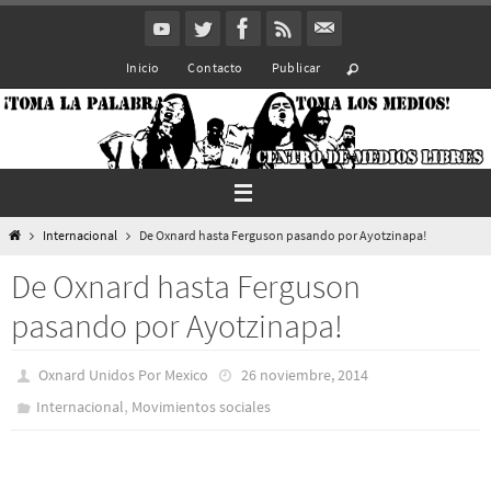
Ir
al
Inicio
Contacto
Publicar
contenido
Inicio
Internacional
De Oxnard hasta Ferguson pasando por Ayotzinapa!
De Oxnard hasta Ferguson
pasando por Ayotzinapa!
Oxnard Unidos Por Mexico
26 noviembre, 2014
,
Internacional
Movimientos sociales