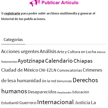
O
registrarte
para poder subir archivos multimedia y generar el
historial de tus publicaciones.
Categorías
Análisis
Acciones urgentes
Arte y Cultura en Lucha
Atenco
Ayotzinapa
Calendario
Chiapas
Autonomías
Ciudad de México
Crímenes
CNI-EZLN
Convocatorias
Derechos
de lesa humanidad
De la red
Denuncias
humanos
Desaparecidos
Educación
Desplazados
Internacional
La
Justicia
Guerrero
Estudiantil