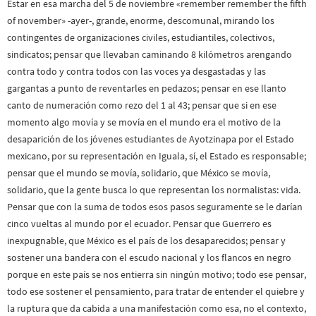
Estar en esa marcha del 5 de noviembre «remember remember the fifth
of november» -ayer-, grande, enorme, descomunal, mirando los
contingentes de organizaciones civiles, estudiantiles, colectivos,
sindicatos; pensar que llevaban caminando 8 kilómetros arengando
contra todo y contra todos con las voces ya desgastadas y las
gargantas a punto de reventarles en pedazos; pensar en ese llanto
canto de numeración como rezo del 1 al 43; pensar que si en ese
momento algo movía y se movía en el mundo era el motivo de la
desaparición de los jóvenes estudiantes de Ayotzinapa por el Estado
mexicano, por su representación en Iguala, sí, el Estado es responsable;
pensar que el mundo se movía, solidario, que México se movía,
solidario, que la gente busca lo que representan los normalistas: vida.
Pensar que con la suma de todos esos pasos seguramente se le darían
cinco vueltas al mundo por el ecuador. Pensar que Guerrero es
inexpugnable, que México es el país de los desaparecidos; pensar y
sostener una bandera con el escudo nacional y los flancos en negro
porque en este país se nos entierra sin ningún motivo; todo ese pensar,
todo ese sostener el pensamiento, para tratar de entender el quiebre y
la ruptura que da cabida a una manifestación como esa, no el contexto,