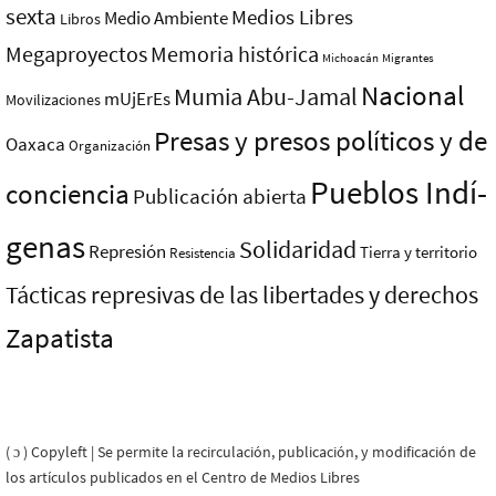
sexta
Medios Libres
Medio Ambiente
Libros
Megaproyectos
Memoria histórica
Michoacán
Migrantes
Nacional
Mumia Abu-Jamal
mUjErEs
Movilizaciones
Presas y presos polí­ticos y de
Oaxaca
Organización
Pueblos Indí­
conciencia
Publicación abierta
genas
Solidaridad
Represión
Tierra y territorio
Resistencia
Tácticas represivas de las libertades y derechos
Zapatista
( ɔ ) Copyleft | Se permite la recirculación, publicación, y modificación de
los artículos publicados en el Centro de Medios Libres