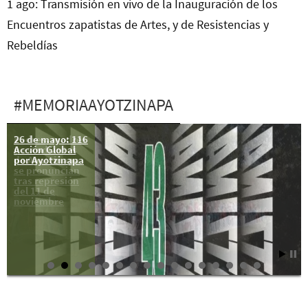
1 ago: Transmisión en vivo de la Inauguración de los
Encuentros zapatistas de Artes, y de Resistencias y
Rebeldías
#MEMORIAAYOTZINAPA
26 de mayo: 116
Padres, madres
Acción Global
y estudiantes
por Ayotzinapa
de Ayotzinapa
se pronuncian
tras represión
del 11 de
noviembre