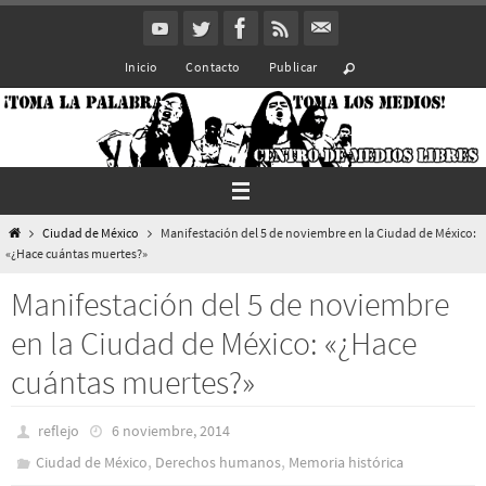
Ir
al
Inicio
Contacto
Publicar
contenido
Inicio
Ciudad de México
Manifestación del 5 de noviembre en la Ciudad de México:
«¿Hace cuántas muertes?»
Manifestación del 5 de noviembre
en la Ciudad de México: «¿Hace
cuántas muertes?»
reflejo
6 noviembre, 2014
,
,
Ciudad de México
Derechos humanos
Memoria histórica