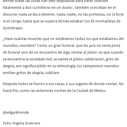
donde todas las cosas han sido dispuestas para hacer coincidir
fatalmente a dos cuchilleros en un duelo-, también coincidían en el
discurso: nada se iba a detener, nada, nadie, no las protestas, no la furia
ni el coraje, hasta que se supiera dónde estaban los 43 normalistas de
Ayotzinapa.
¿Hace cuántas muertes que no estábamos todos los que estábamos ahí
reunidos, reunidos? Como un gran funeral, que les juro no tenía pinta
de funeral sino de un encuentro de algo similar al júbilo -es que cuando
se encuentra la sociedad civil, se siente el júbilo; celebración, grito de
alegría, eso significa júbilo en su etimología, los campesinos reunidos
emitían gritos de alegría,
iubilare
-.
Después todos se fueron a sus casas, o sus lugares de donde venían. No
hacía frío, como las anteriores noches de la Ciudad de México.
@edgarkhonde
Foto: Argelia Guerrero