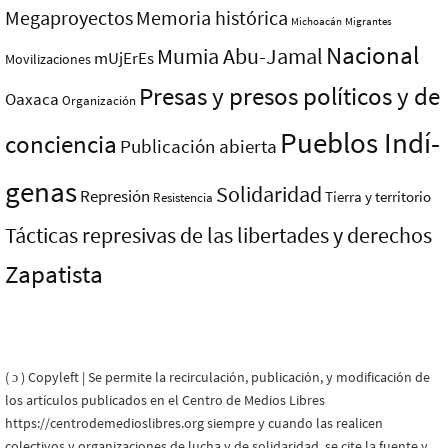
Megaproyectos
Memoria histórica
Michoacán
Migrantes
Nacional
Mumia Abu-Jamal
mUjErEs
Movilizaciones
Presas y presos polí­ticos y de
Oaxaca
Organización
Pueblos Indí­
conciencia
Publicación abierta
genas
Solidaridad
Represión
Tierra y territorio
Resistencia
Tácticas represivas de las libertades y derechos
Zapatista
( ɔ ) Copyleft | Se permite la recirculación, publicación, y modificación de
los artículos publicados en el Centro de Medios Libres
https://centrodemedioslibres.org siempre y cuando las realicen
colectivos y organizaciones de lucha y de solidaridad, se cite la fuente y