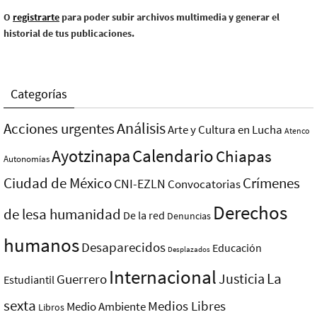
O
registrarte
para poder subir archivos multimedia y generar el
historial de tus publicaciones.
Categorías
Análisis
Acciones urgentes
Arte y Cultura en Lucha
Atenco
Ayotzinapa
Calendario
Chiapas
Autonomías
Ciudad de México
Crímenes
CNI-EZLN
Convocatorias
Derechos
de lesa humanidad
De la red
Denuncias
humanos
Desaparecidos
Educación
Desplazados
Internacional
La
Justicia
Guerrero
Estudiantil
sexta
Medios Libres
Medio Ambiente
Libros