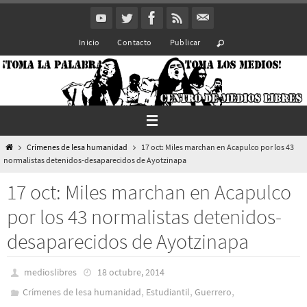
Ir
al
Inicio
Contacto
Publicar
contenido
Inicio
Crímenes de lesa humanidad
17 oct: Miles marchan en Acapulco por los 43
normalistas detenidos-desaparecidos de Ayotzinapa
17 oct: Miles marchan en Acapulco
por los 43 normalistas detenidos-
desaparecidos de Ayotzinapa
medioslibres
18 octubre, 2014
,
,
,
Crímenes de lesa humanidad
Estudiantil
Guerrero