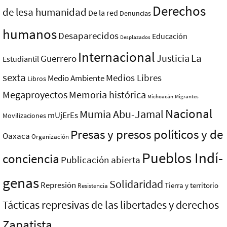
Derechos
de lesa humanidad
De la red
Denuncias
humanos
Desaparecidos
Educación
Desplazados
Internacional
La
Justicia
Guerrero
Estudiantil
sexta
Medios Libres
Medio Ambiente
Libros
Megaproyectos
Memoria histórica
Michoacán
Migrantes
Nacional
Mumia Abu-Jamal
mUjErEs
Movilizaciones
Presas y presos polí­ticos y de
Oaxaca
Organización
Pueblos Indí­
conciencia
Publicación abierta
genas
Solidaridad
Represión
Tierra y territorio
Resistencia
Tácticas represivas de las libertades y derechos
Zapatista