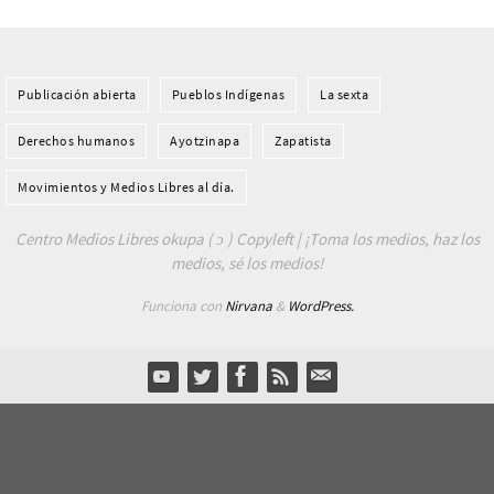
Publicación abierta
Pueblos Indí­genas
La sexta
Derechos humanos
Ayotzinapa
Zapatista
Movimientos y Medios Libres al día.
Centro Medios Libres okupa ( ɔ ) Copyleft | ¡Toma los medios, haz los
medios, sé los medios!
Funciona con
Nirvana
&
WordPress.