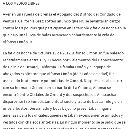
A LOS MEDIOS LIBRES
Ayer en una rueda de prensa el Abogado del Distrito del Condado de
Ventura, California Greg Totten anuncio que NO se levantaran cargos
contra los 9 policías que participaron en la terrible y fatídica noche en la
que bajo una lluvia de balas arrancaron cobardemente la vida de
Alfonso Limón Jr.
La fatídica noche de Octubre 13 de 2012, Alfonso Limón Jr. fue baleado
repetidamente entre 16 y 21 veces por 9 elementos del Departamento
de Policía de Oxnard, California. La familia Limón y el equipo de
abogados explicaron que Alfonso Limón (de 21 años de edad) fue
asesinado brutalmente por policías de Oxnard. Después de salir a correr
con su hermano Gerardo en su barrio de La Colonia, Alfonso se
encontró entre Oficiales de Oxnard y dos sospechosos. Al escuchar
disparos, se tiró inmediatamente al suelo y trató de buscar refugio en
unos arbustos. Desarmado y boca bajo, no presentaba ninguna
amenaza para los oficiales, quienes estaban excesivamente armados y
vestidos con chalecos anti-balas. En ningún momento se le pidió que se
mantuviera quieto o que se tirara al suelo, y en ningún momento fue