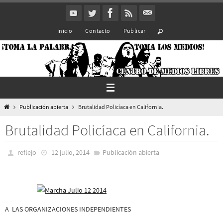
Ir
al
Inicio
Contacto
Publicar
contenido
Inicio
Publicación abierta
Brutalidad Policíaca en California.
Brutalidad Policíaca en California.
reflejo
12 julio, 2014
Publicación abierta
A LAS ORGANIZACIONES INDEPENDIENTES