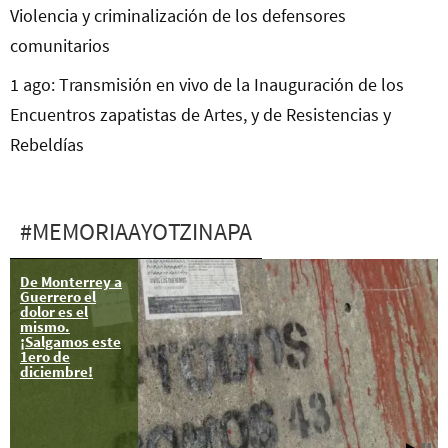
Violencia y criminalización de los defensores
comunitarios
1 ago: Transmisión en vivo de la Inauguración de los
Encuentros zapatistas de Artes, y de Resistencias y
Rebeldías
#MEMORIAAYOTZINAPA
De Monterrey a
Comité de
Guerrero el
Madres y
dolor es el
Padres de
mismo.
Ayotzinapa
¡Salgamos este
sobre
1ero de
recomendación
diciembre!
de la CNDH