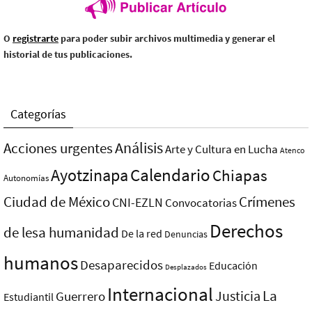
O
registrarte
para poder subir archivos multimedia y generar el
historial de tus publicaciones.
Categorías
Análisis
Acciones urgentes
Arte y Cultura en Lucha
Atenco
Ayotzinapa
Calendario
Chiapas
Autonomías
Ciudad de México
Crímenes
CNI-EZLN
Convocatorias
Derechos
de lesa humanidad
De la red
Denuncias
humanos
Desaparecidos
Educación
Desplazados
Internacional
La
Justicia
Guerrero
Estudiantil