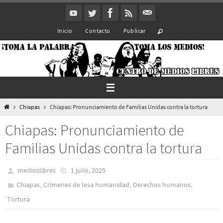
Ir
al
Inicio
Contacto
Publicar
contenido
Inicio
Chiapas
Chiapas: Pronunciamiento de Familias Unidas contra la tortura
Chiapas: Pronunciamiento de
Familias Unidas contra la tortura
medioslibres
1 julio, 2025
,
,
,
Chiapas
Crímenes de lesa humanidad
Derechos humanos
Tortura