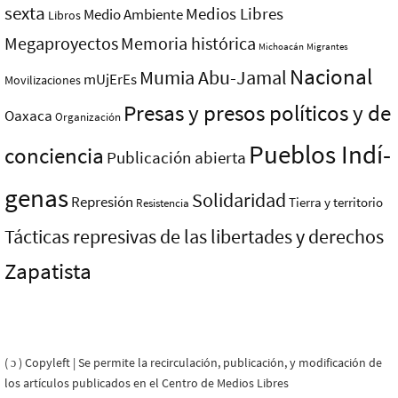
sexta
Medios Libres
Medio Ambiente
Libros
Megaproyectos
Memoria histórica
Michoacán
Migrantes
Nacional
Mumia Abu-Jamal
mUjErEs
Movilizaciones
Presas y presos polí­ticos y de
Oaxaca
Organización
Pueblos Indí­
conciencia
Publicación abierta
genas
Solidaridad
Represión
Tierra y territorio
Resistencia
Tácticas represivas de las libertades y derechos
Zapatista
( ɔ ) Copyleft | Se permite la recirculación, publicación, y modificación de
los artículos publicados en el Centro de Medios Libres