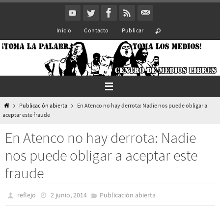
Ir
al
Inicio
Contacto
Publicar
contenido
Inicio
Publicación abierta
En Atenco no hay derrota: Nadie nos puede obligar a
aceptar este fraude
En Atenco no hay derrota: Nadie
nos puede obligar a aceptar este
fraude
reflejo
2 junio, 2014
Publicación abierta