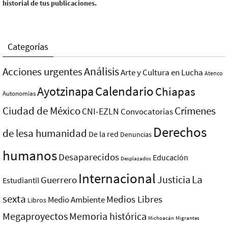
historial de tus publicaciones.
Categorías
Análisis
Acciones urgentes
Arte y Cultura en Lucha
Atenco
Ayotzinapa
Calendario
Chiapas
Autonomías
Ciudad de México
Crímenes
CNI-EZLN
Convocatorias
Derechos
de lesa humanidad
De la red
Denuncias
humanos
Desaparecidos
Educación
Desplazados
Internacional
La
Justicia
Guerrero
Estudiantil
sexta
Medios Libres
Medio Ambiente
Libros
Megaproyectos
Memoria histórica
Michoacán
Migrantes