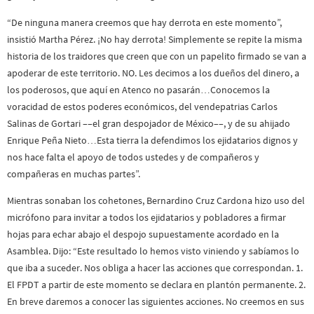
“De ninguna manera creemos que hay derrota en este momento”,
insistió Martha Pérez. ¡No hay derrota! Simplemente se repite la misma
historia de los traidores que creen que con un papelito firmado se van a
apoderar de este territorio. NO. Les decimos a los dueños del dinero, a
los poderosos, que aquí en Atenco no pasarán…Conocemos la
voracidad de estos poderes económicos, del vendepatrias Carlos
Salinas de Gortari ––el gran despojador de México––, y de su ahijado
Enrique Peña Nieto…Esta tierra la defendimos los ejidatarios dignos y
nos hace falta el apoyo de todos ustedes y de compañeros y
compañeras en muchas partes”.
Mientras sonaban los cohetones, Bernardino Cruz Cardona hizo uso del
micrófono para invitar a todos los ejidatarios y pobladores a firmar
hojas para echar abajo el despojo supuestamente acordado en la
Asamblea. Dijo: “Este resultado lo hemos visto viniendo y sabíamos lo
que iba a suceder. Nos obliga a hacer las acciones que correspondan. 1.
El FPDT a partir de este momento se declara en plantón permanente. 2.
En breve daremos a conocer las siguientes acciones. No creemos en sus