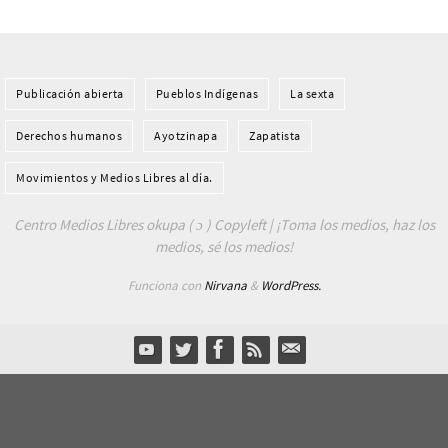
Publicación abierta
Pueblos Indí­genas
La sexta
Derechos humanos
Ayotzinapa
Zapatista
Movimientos y Medios Libres al día.
Centro Medios Libres okupa ( ɔ ) Copyleft | ¡Toma los medios, haz los
medios, sé los medios!
Funciona con
Nirvana
&
WordPress.