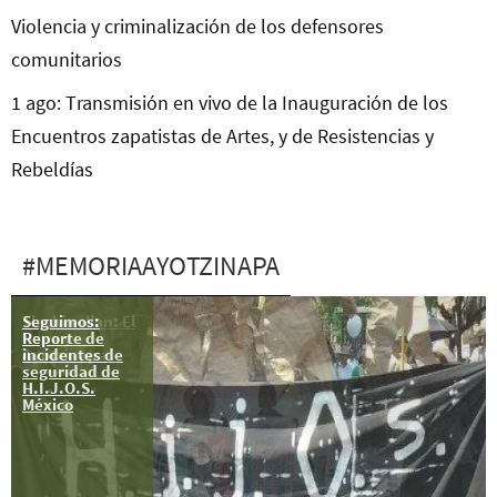
Violencia y criminalización de los defensores
comunitarios
1 ago: Transmisión en vivo de la Inauguración de los
Encuentros zapatistas de Artes, y de Resistencias y
Rebeldías
#MEMORIAAYOTZINAPA
Seguimos:
Tlachinollan: El
Reporte de
Papa y
incidentes de
Ayotzinapa
seguridad de
H.I.J.O.S.
México