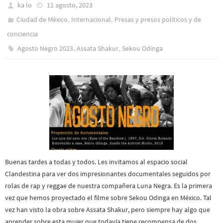
ka lo
11 agosto, 2023
,
,
Ciudad de México
Internacional
Presas y presos polí­ticos y de
conciencia
,
,
Agosto Negro 2023
Assata Shakur
Sekou Odinga
Buenas tardes a todas y todos. Les invitamos al espacio social
Clandestina para ver dos impresionantes documentales seguidos por
rolas de rap y reggae de nuestra compañera Luna Negra. Es la primera
vez que hemos proyectado el filme sobre Sekou Odinga en México. Tal
vez han visto la obra sobre Assata Shakur, pero siempre hay algo que
aprender sobre esta mujer que todavía tiene recompensa de dos