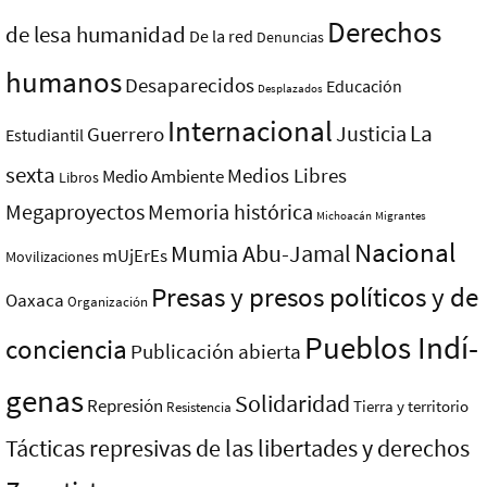
Derechos
de lesa humanidad
De la red
Denuncias
humanos
Desaparecidos
Educación
Desplazados
Internacional
La
Justicia
Guerrero
Estudiantil
sexta
Medios Libres
Medio Ambiente
Libros
Megaproyectos
Memoria histórica
Michoacán
Migrantes
Nacional
Mumia Abu-Jamal
mUjErEs
Movilizaciones
Presas y presos polí­ticos y de
Oaxaca
Organización
Pueblos Indí­
conciencia
Publicación abierta
genas
Solidaridad
Represión
Tierra y territorio
Resistencia
Tácticas represivas de las libertades y derechos