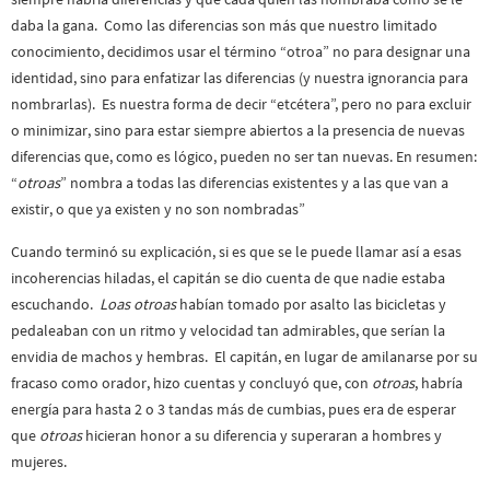
daba la gana. Como las diferencias son más que nuestro limitado
conocimiento, decidimos usar el término “otroa” no para designar una
identidad, sino para enfatizar las diferencias (y nuestra ignorancia para
nombrarlas). Es nuestra forma de decir “etcétera”, pero no para excluir
o minimizar, sino para estar siempre abiertos a la presencia de nuevas
diferencias que, como es lógico, pueden no ser tan nuevas. En resumen:
“
otroas
” nombra a todas las diferencias existentes y a las que van a
existir, o que ya existen y no son nombradas”
Cuando terminó su explicación, si es que se le puede llamar así a esas
incoherencias hiladas, el capitán se dio cuenta de que nadie estaba
escuchando.
Loas otroas
habían tomado por asalto las bicicletas y
pedaleaban con un ritmo y velocidad tan admirables, que serían la
envidia de machos y hembras. El capitán, en lugar de amilanarse por su
fracaso como orador, hizo cuentas y concluyó que, con
otroas
, habría
energía para hasta 2 o 3 tandas más de cumbias, pues era de esperar
que
otroas
hicieran honor a su diferencia y superaran a hombres y
mujeres.