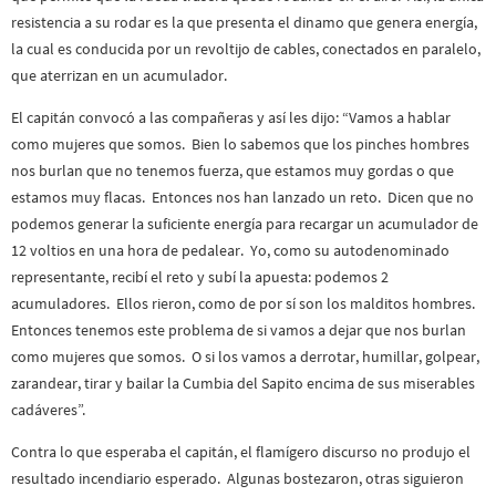
resistencia a su rodar es la que presenta el dinamo que genera energía,
la cual es conducida por un revoltijo de cables, conectados en paralelo,
que aterrizan en un acumulador.
El capitán convocó a las compañeras y así les dijo: “Vamos a hablar
como mujeres que somos. Bien lo sabemos que los pinches hombres
nos burlan que no tenemos fuerza, que estamos muy gordas o que
estamos muy flacas. Entonces nos han lanzado un reto. Dicen que no
podemos generar la suficiente energía para recargar un acumulador de
12 voltios en una hora de pedalear. Yo, como su autodenominado
representante, recibí el reto y subí la apuesta: podemos 2
acumuladores. Ellos rieron, como de por sí son los malditos hombres.
Entonces tenemos este problema de si vamos a dejar que nos burlan
como mujeres que somos. O si los vamos a derrotar, humillar, golpear,
zarandear, tirar y bailar la Cumbia del Sapito encima de sus miserables
cadáveres”.
Contra lo que esperaba el capitán, el flamígero discurso no produjo el
resultado incendiario esperado. Algunas bostezaron, otras siguieron