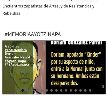
Encuentros zapatistas de Artes, y de Resistencias y
Rebeldías
#MEMORIAAYOTZINAPA
A 30 días
#YoTeNombro
Doriam
González Parral
#Ayotz1napa
#43Ayotzinapa