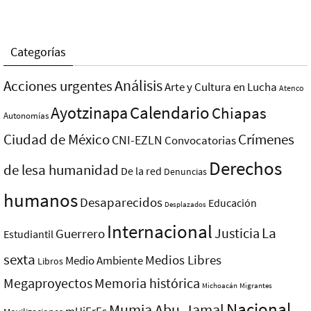
Categorías
Análisis
Acciones urgentes
Arte y Cultura en Lucha
Atenco
Ayotzinapa
Calendario
Chiapas
Autonomías
Ciudad de México
Crímenes
CNI-EZLN
Convocatorias
Derechos
de lesa humanidad
De la red
Denuncias
humanos
Desaparecidos
Educación
Desplazados
Internacional
La
Justicia
Guerrero
Estudiantil
sexta
Medios Libres
Medio Ambiente
Libros
Megaproyectos
Memoria histórica
Michoacán
Migrantes
Nacional
Mumia Abu-Jamal