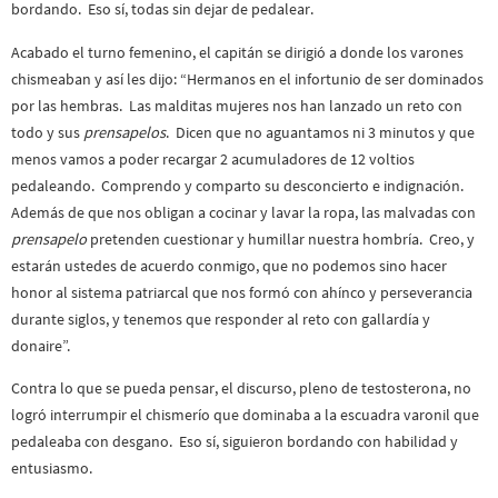
bordando. Eso sí, todas sin dejar de pedalear.
Acabado el turno femenino, el capitán se dirigió a donde los varones
chismeaban y así les dijo: “Hermanos en el infortunio de ser dominados
por las hembras. Las malditas mujeres nos han lanzado un reto con
todo y sus
prensapelos
. Dicen que no aguantamos ni 3 minutos y que
menos vamos a poder recargar 2 acumuladores de 12 voltios
pedaleando. Comprendo y comparto su desconcierto e indignación.
Además de que nos obligan a cocinar y lavar la ropa, las malvadas con
prensapelo
pretenden cuestionar y humillar nuestra hombría. Creo, y
estarán ustedes de acuerdo conmigo, que no podemos sino hacer
honor al sistema patriarcal que nos formó con ahínco y perseverancia
durante siglos, y tenemos que responder al reto con gallardía y
donaire”.
Contra lo que se pueda pensar, el discurso, pleno de testosterona, no
logró interrumpir el chismerío que dominaba a la escuadra varonil que
pedaleaba con desgano. Eso sí, siguieron bordando con habilidad y
entusiasmo.