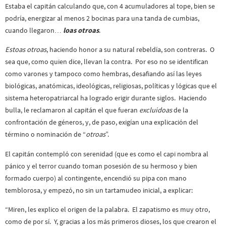
Estaba el capitán calculando que, con 4 acumuladores al tope, bien se
podría, energizar al menos 2 bocinas para una tanda de cumbias,
cuando llegaron…
loas otroas
.
Estoas otroas
, haciendo honor a su natural rebeldía, son contreras. O
sea que, como quien dice, llevan la contra. Por eso no se identifican
como varones y tampoco como hembras, desafiando así las leyes
biológicas, anatómicas, ideológicas, religiosas, políticas y lógicas que el
sistema heteropatriarcal ha logrado erigir durante siglos. Haciendo
bulla, le reclamaron al capitán el que fueran
excluidoas
de la
confrontación de géneros, y, de paso, exigían una explicación del
término o nominación de “
otroas
”.
El capitán contempló con serenidad (que es como el capi nombra al
pánico y el terror cuando toman posesión de su hermoso y bien
formado cuerpo) al contingente, encendió su pipa con mano
temblorosa, y empezó, no sin un tartamudeo inicial, a explicar:
“Miren, les explico el origen de la palabra. El zapatismo es muy otro,
como de por sí. Y, gracias a los más primeros dioses, los que crearon el