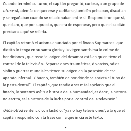
Cuando terminó su turno, el capitán preguntó, curioso, a un grupo de
otroas
si, además de quererse y cariñarse, también peleaban, discutían
y se regañaban cuando se relacionaban entre sí. Respondieron que sí,
que claro, que por supuesto, que era de esperarse, pero que el capitán
precisara a qué se refería.
El capitán retomó el axioma enunciado por el finado Supmarcos -que
diosito lo tenga en su santa gloria y la virgen santísima lo colme de
bendiciones-, que reza: “el origen del desamor está en quien tiene el
control de la televisión. Separaciones traumáticas, divorcios, odios
sinfín y guerras mundiales tienen su origen en la posesión de ese
aparato infernal. Y bueno, también de por dónde se aprieta el tubo de
la pasta dental”. El capitán, que tendía a ser más lapidario que el
finado, lo sintetizó así: “La historia de la humanidad, es decir, la historia
no escrita, es la historia de la lucha por el control de la televisión”
Unoa otroa
sentenció con fastidio: “ya no hay televisiones”, a lo que el
capitán respondió con la frase con la que inicia este texto.
-*-