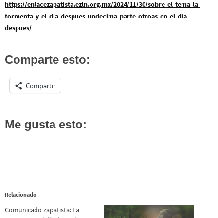
https://enlacezapatista.ezln.org.mx/2024/11/30/sobre-el-tema-la-
tormenta-y-el-dia-despues-undecima-parte-otroas-en-el-dia-
despues/
Comparte esto:
Compartir
Me gusta esto:
Relacionado
Comunicado zapatista: La