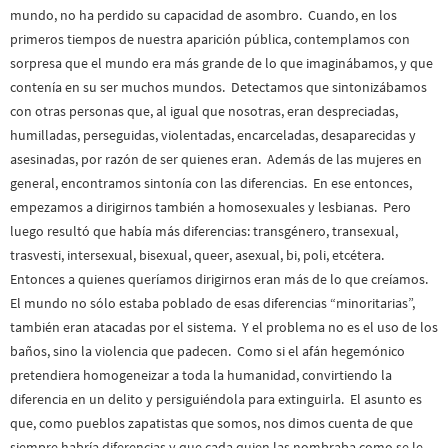
mundo, no ha perdido su capacidad de asombro. Cuando, en los
primeros tiempos de nuestra aparición pública, contemplamos con
sorpresa que el mundo era más grande de lo que imaginábamos, y que
contenía en su ser muchos mundos. Detectamos que sintonizábamos
con otras personas que, al igual que nosotras, eran despreciadas,
humilladas, perseguidas, violentadas, encarceladas, desaparecidas y
asesinadas, por razón de ser quienes eran. Además de las mujeres en
general, encontramos sintonía con las diferencias. En ese entonces,
empezamos a dirigirnos también a homosexuales y lesbianas. Pero
luego resultó que había más diferencias: transgénero, transexual,
trasvesti, intersexual, bisexual, queer, asexual, bi, poli, etcétera.
Entonces a quienes queríamos dirigirnos eran más de lo que creíamos.
El mundo no sólo estaba poblado de esas diferencias “minoritarias”,
también eran atacadas por el sistema. Y el problema no es el uso de los
baños, sino la violencia que padecen. Como si el afán hegemónico
pretendiera homogeneizar a toda la humanidad, convirtiendo la
diferencia en un delito y persiguiéndola para extinguirla. El asunto es
que, como pueblos zapatistas que somos, nos dimos cuenta de que
siempre habría diferencias y que cada quien las nombraba como se le