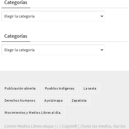
Categorías
Categorías
Categorías
Categorías
Publicación abierta
Pueblos Indí­genas
La sexta
Derechos humanos
Ayotzinapa
Zapatista
Movimientos y Medios Libres al día.
Centro Medios Libres okupa ( ɔ ) Copyleft | ¡Toma los medios, haz los