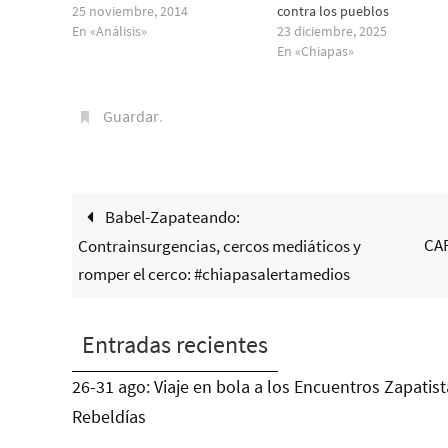
25 noviembre, 2014
contra los pueblos
En «Análisis»
23 diciembre, 2025
En «Chiapas»
Guardar
.
Babel-Zapateando:
CA
Contrainsurgencias, cercos mediáticos y
romper el cerco: #‎chiapasalertamedios
Entradas recientes
26-31 ago: Viaje en bola a los Encuentros Zapatist
Rebeldías