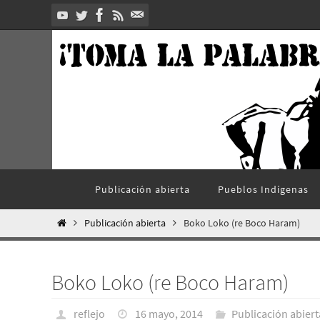
Ir
al
contenido
Ir
Publicación abierta
Pueblos Indí­genas
al
contenido
Inicio
Publicación abierta
Boko Loko (re Boco Haram)
Boko Loko (re Boco Haram)
reflejo
16 mayo, 2014
Publicación abiert