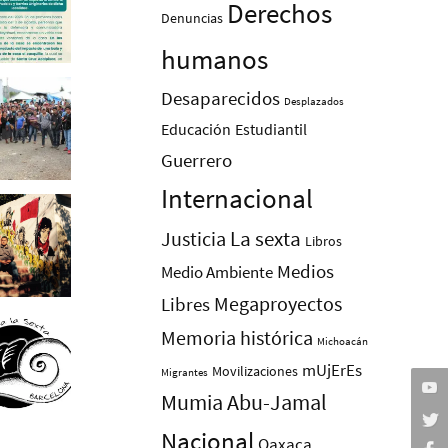
Derechos
Denuncias
humanos
Desaparecidos
Desplazados
Educación
Estudiantil
Guerrero
Internacional
La sexta
Justicia
Libros
Medios
Medio Ambiente
Megaproyectos
Libres
Memoria histórica
Michoacán
mUjErEs
Movilizaciones
Migrantes
Mumia Abu-Jamal
Nacional
Oaxaca