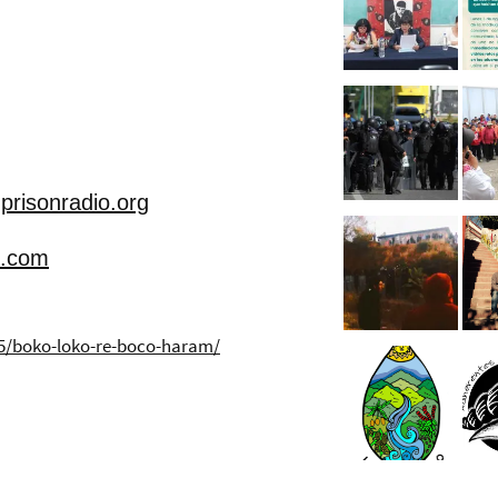
prisonradio.org
l.com
/boko-loko-re-boco-haram/