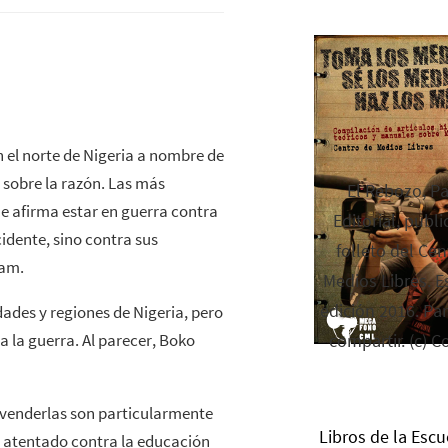
en el norte de Nigeria a nombre de
ra sobre la razón. Las más
El Rebozo, P
e afirma estar en guerra contra
Editorial, publi
idente, sino contra sus
folleto del Cen
lam.
Medios Libres. Es
edición 2016. Par
dades y regiones de Nigeria, pero
 a la guerra. Al parecer, Boko
compartir. (c) C
o venderlas son particularmente
Libros de la Escu
l atentado contra la educación