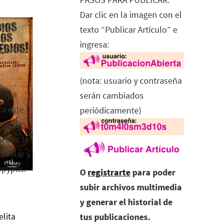
Dar clic en la imagen con el
texto “Publicar Artículo” e
ingresa:
(nota: usuario y contraseña
alapa
serán cambiados
ca este
periódicamente)
tro de
ta es la
a rolar y
opyplis.
O
registrarte
para poder
subir archivos multimedia
y generar el historial de
elita
tus publicaciones.