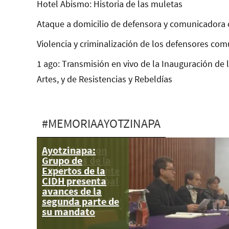
Hotel Abismo: Historia de las muletas
Ataque a domicilio de defensora y comunicadora 
Violencia y criminalización de los defensores com
1 ago: Transmisión en vivo de la Inauguración de 
Artes, y de Resistencias y Rebeldías
#MEMORIAAYOTZINAPA
Ayotzinapa:
Entrevista con
Grupo de
miembros de la
Expertos de la
CRAC-PC durante
CIDH presenta
la jornada global
avances de la
de acción por
segunda parte de
Ayotzinapa; 5 de
su mandato
noviembre