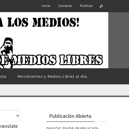
Inicio
Contacto
Publicar
ista
Movimientos y Medios Libres al día.
Publicación Abierta
ranslate
PASOS PARA PUBLICAR: