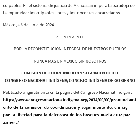
culpables. En el sistema de justicia de Michoacán impera la paradoja de
la impunidad: los culpables libres y los inocentes encarcelados.
México, a 6 de junio de 2024.
ATENTAMENTE
POR LA RECONSTITUCIÓN INTEGRAL DE NUESTROS PUEBLOS
NUNCA MAS UN MÉXICO SIN NOSOTROS
COMISIÓN DE COORDINACIÓN Y SEGUIMIENTO DEL
CONGRESO NACIONAL INDÍGENA/CONCEJO INDÍGENA DE GOBIERNO
Publicado originalmente en la página del Congreso Nacional Indígena:
https://www.congresonacionalindigena.org/2024/06/06/pronunciami
ento-de-la-comision-de-coordinacion-y-seguimiento-del-cni-cig-
por-la-libertad-para-la-defensora-de-los-bosques-maria-cruz-paz-
zamora/