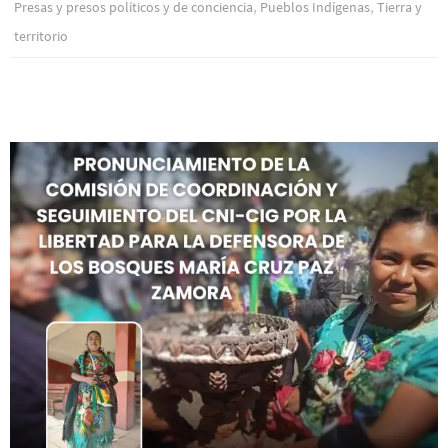
,
,
Presas y presos polí­ticos y de conciencia
Pueblos Indí­genas
Tierra y
territorio