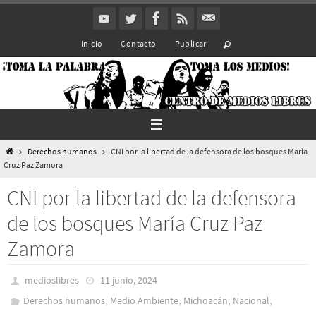
Ir
al
Inicio
Contacto
Publicar
contenido
Inicio
Derechos humanos
CNI por la libertad de la defensora de los bosques María
Cruz Paz Zamora
CNI por la libertad de la defensora
de los bosques María Cruz Paz
Zamora
medioslibres
11 junio, 2024
,
,
,
,
Derechos humanos
Medio Ambiente
Michoacán
Nacional