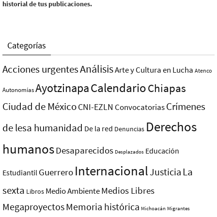
historial de tus publicaciones.
Categorías
Análisis
Acciones urgentes
Arte y Cultura en Lucha
Atenco
Ayotzinapa
Calendario
Chiapas
Autonomías
Ciudad de México
Crímenes
CNI-EZLN
Convocatorias
Derechos
de lesa humanidad
De la red
Denuncias
humanos
Desaparecidos
Educación
Desplazados
Internacional
La
Justicia
Guerrero
Estudiantil
sexta
Medios Libres
Medio Ambiente
Libros
Megaproyectos
Memoria histórica
Michoacán
Migrantes