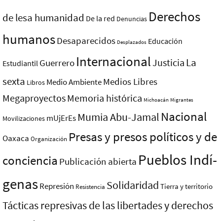
Derechos
de lesa humanidad
De la red
Denuncias
humanos
Desaparecidos
Educación
Desplazados
Internacional
La
Justicia
Guerrero
Estudiantil
sexta
Medios Libres
Medio Ambiente
Libros
Megaproyectos
Memoria histórica
Michoacán
Migrantes
Nacional
Mumia Abu-Jamal
mUjErEs
Movilizaciones
Presas y presos polí­ticos y de
Oaxaca
Organización
Pueblos Indí­
conciencia
Publicación abierta
genas
Solidaridad
Represión
Tierra y territorio
Resistencia
Tácticas represivas de las libertades y derechos