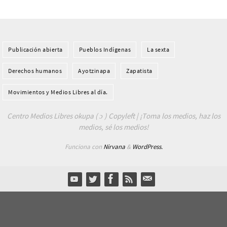
Publicación abierta
Pueblos Indí­genas
La sexta
Derechos humanos
Ayotzinapa
Zapatista
Movimientos y Medios Libres al día.
Centro Medios Libres okupa ( ɔ ) Copyleft | ¡Toma los medios, haz los
medios, sé los medios!
Funciona con
Nirvana
&
WordPress.