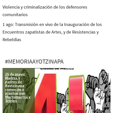
Violencia y criminalización de los defensores
comunitarios
1 ago: Transmisión en vivo de la Inauguración de los
Encuentros zapatistas de Artes, y de Resistencias y
Rebeldías
#MEMORIAAYOTZINAPA
25 de mayo:
Madres y
padres de
Ayotzinapa
convocan a
plantón por
Mactumactzá y
Teteles