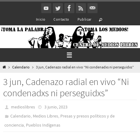
Ir
al
Inicio
Contacto
Publicar
contenido
Inicio
Calendario
3 jun, Cadenazo radial en vivo “Ni condenadxs ni perseguidxs”
3 jun, Cadenazo radial en vivo “Ni
condenadxs ni perseguidxs”
medioslibres
3 junio, 2023
,
,
Calendario
Medios Libres
Presas y presos polí­ticos y de
,
conciencia
Pueblos Indí­genas