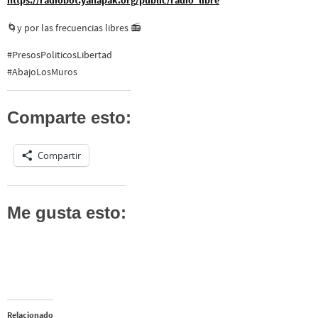
https://radiobot.yanapak.org/public/radio_libre
🌀y por las frecuencias libres 📻
#PresosPoliticosLibertad
#AbajoLosMuros
Comparte esto:
Compartir
Me gusta esto:
Relacionado