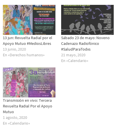
13 jun: Revuelta Radial por el
Sábado 23 de mayo: Noveno
Apoyo Mutuo #MediosLibres
Cadenazo Radiofónico
13 junio, 2020
#SaludParaTodxs
En «Derechos humanos»
21 mayo, 2020
En «Calendario»
Transmisión en vivo: Tercera
Revuelta Radial Por el Apoyo
Mutuo
1 agosto, 2020
En «Calendario»