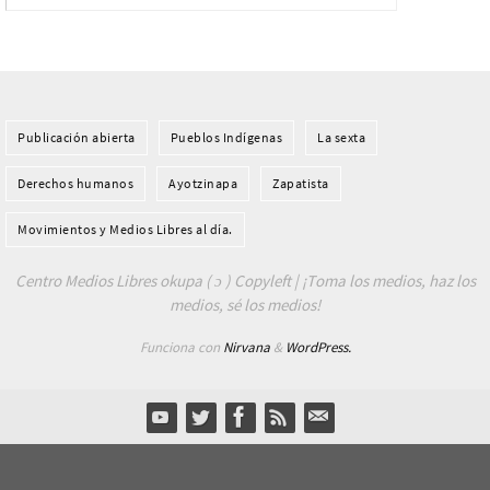
Publicación abierta
Pueblos Indí­genas
La sexta
Derechos humanos
Ayotzinapa
Zapatista
Movimientos y Medios Libres al día.
Centro Medios Libres okupa ( ɔ ) Copyleft | ¡Toma los medios, haz los
medios, sé los medios!
Funciona con
Nirvana
&
WordPress.