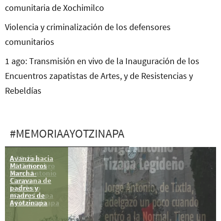
comunitaria de Xochimilco
Violencia y criminalización de los defensores
comunitarios
1 ago: Transmisión en vivo de la Inauguración de los
Encuentros zapatistas de Artes, y de Resistencias y
Rebeldías
#MEMORIAAYOTZINAPA
Avanza hacia
A 19 días
Matamoros
#YoTeNombro
Marcha-
Jorge Antonio
Caravana de
Tizapa
padres y
Legideño
madres de
#Ayotz1napa
Ayotzinapa
#43Ayotzinapa