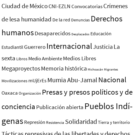
Ciudad de México
Crímenes
CNI-EZLN
Convocatorias
Derechos
de lesa humanidad
De la red
Denuncias
humanos
Desaparecidos
Educación
Desplazados
Internacional
La
Justicia
Guerrero
Estudiantil
sexta
Medios Libres
Medio Ambiente
Libros
Megaproyectos
Memoria histórica
Michoacán
Migrantes
Nacional
Mumia Abu-Jamal
mUjErEs
Movilizaciones
Presas y presos polí­ticos y de
Oaxaca
Organización
Pueblos Indí­
conciencia
Publicación abierta
genas
Solidaridad
Represión
Tierra y territorio
Resistencia
Tácticas represivas de las libertades y derechos