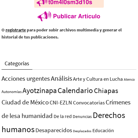
O
registrarte
para poder subir archivos multimedia y generar el
historial de tus publicaciones.
Categorías
Análisis
Acciones urgentes
Arte y Cultura en Lucha
Atenco
Ayotzinapa
Calendario
Chiapas
Autonomías
Ciudad de México
Crímenes
CNI-EZLN
Convocatorias
Derechos
de lesa humanidad
De la red
Denuncias
humanos
Desaparecidos
Educación
Desplazados