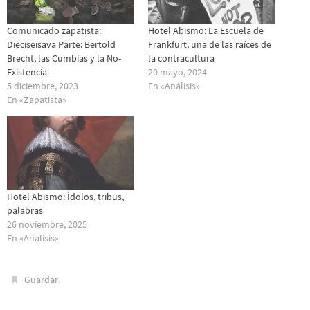
Comunicado zapatista:
Hotel Abismo: La Escuela de
Dieciseisava Parte: Bertold
Frankfurt, una de las raíces de
Brecht, las Cumbias y la No-
la contracultura
Existencia
20 mayo, 2024
5 diciembre, 2023
En «Análisis»
En «Zapatista»
Hotel Abismo: Ídolos, tribus,
palabras
26 noviembre, 2025
En «Análisis»
.
Guardar