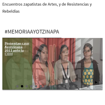
Encuentros zapatistas de Artes, y de Resistencias y
Rebeldías
#MEMORIAAYOTZINAPA
Presentan caso
26 de mayo: 116
Ayotzinapa
Acción Global
2011 ante la
por Ayotzinapa
CIDH