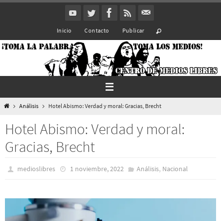
Ir
al
Inicio
Contacto
Publicar
contenido
Inicio
Análisis
Hotel Abismo: Verdad y moral: Gracias, Brecht
Hotel Abismo: Verdad y moral:
Gracias, Brecht
,
medioslibres
1 noviembre, 2022
Análisis
Nacional