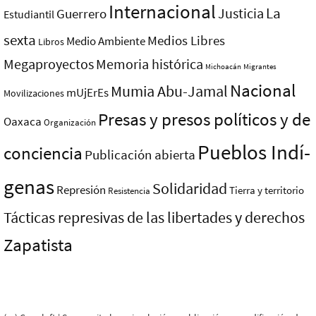
Internacional
La
Justicia
Guerrero
Estudiantil
sexta
Medios Libres
Medio Ambiente
Libros
Megaproyectos
Memoria histórica
Michoacán
Migrantes
Nacional
Mumia Abu-Jamal
mUjErEs
Movilizaciones
Presas y presos polí­ticos y de
Oaxaca
Organización
Pueblos Indí­
conciencia
Publicación abierta
genas
Solidaridad
Represión
Tierra y territorio
Resistencia
Tácticas represivas de las libertades y derechos
Zapatista