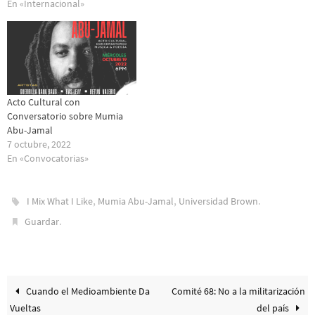
En «Internacional»
Acto Cultural con
Conversatorio sobre Mumia
Abu-Jamal
7 octubre, 2022
En «Convocatorias»
,
,
.
I Mix What I Like
Mumia Abu-Jamal
Universidad Brown
.
Guardar
Cuando el Medioambiente Da
Comité 68: No a la militarización
Vueltas
del país