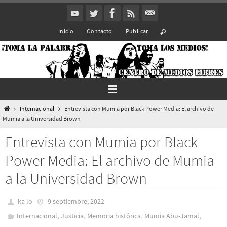
Ir
al
Inicio
Contacto
Publicar
contenido
Inicio
Internacional
Entrevista con Mumia por Black Power Media: El archivo de
Mumia a la Universidad Brown
Entrevista con Mumia por Black
Power Media: El archivo de Mumia
a la Universidad Brown
ka lo
9 septiembre, 2022
,
,
,
,
Internacional
Justicia
Memoria histórica
Mumia Abu-Jamal