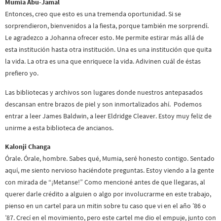
Mumia Abu-Jamal
Entonces, creo que esto es una tremenda oportunidad. Si se
sorprendieron, bienvenidos a la fiesta, porque también me sorprendí.
Le agradezco a Johanna ofrecer esto. Me permite estirar más allá de
esta institución hasta otra institución. Una es una institución que quita
la vida. La otra es una que enriquece la vida. Adivinen cuál de éstas
prefiero yo.
Las bibliotecas y archivos son lugares donde nuestros antepasados
descansan entre brazos de piel y son inmortalizados ahí. Podemos
entrar a leer James Baldwin, a leer Eldridge Cleaver. Estoy muy feliz de
unirme a esta biblioteca de ancianos.
Kalonji Changa
Órale. Órale, hombre. Sabes qué, Mumia, seré honesto contigo. Sentado
aquí, me siento nervioso haciéndote preguntas. Estoy viendo a la gente
con mirada de “¡Metanse!” Como mencioné antes de que llegaras, al
querer darle crédito a alguien o algo por involucrarme en este trabajo,
pienso en un cartel para un mitin sobre tu caso que vi en el año ’86 o
’87. Crecí en el movimiento, pero este cartel me dio el empuje, junto con