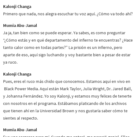
Kalonji Changa
Primero que nada, nos alegra escuchar tu voz aquí. ¿Cómo va todo ahí?
Mumia Abu-Jamal
Ja ja, tan bien como se puede esperar. Ya sabes, es como preguntar
“¿Cómo estás y en qué departamento del infierno te encuentras? ¿Hace
tanto calor como en todas partes?” La prisión es un infierno, pero
aparte de eso, aquí sigo luchando y voy bastante bien a pesar de estar
ya ruco.
Kalonji Changa
Pues, eres el ruco más chido que conocemos. Estamos aquí en vivo en
Black Power Media. Aquí están Mark Taylor, Julia Wright, Dr. Jared Ball,
y Johanna Fernández. Yo soy Kalonji, y estamos muy felices de tenerte
con nosotros en el programa. Estábamos platicando de los archivos
que tienen ahí en la Universidad Brown y nos gustaría saber cómo te
sientes al respecto.
Mumia Abu-Jamal
Fue una sorpresa para mí. Cuando me enteré, me pareció genial. Ellos