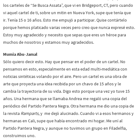
los carteles de “Se Busca Assata”, que vi en Bridgeport, CT, pero cuando
vi aquel cartel de ti, sobre un mitin en Nueva York, supe que tenía que
ir. Tenía 15 o 16 años. Esto me empujó a participar. Quise contártelo
porque hemos platicado varias veces pero creo que nunca expresé esto.
Estoy muy agradecido y necesito que sepas que eres un héroe para
muchos de nosotros y estamos muy agradecidos.
Mumia Abu-Jamal
Sólo quiero decir esto. Hay que pensar en el poder de un cartel. No
pensamos en esto, especialmente en esta edad multi-mediática con
noticias sintéticas volando por el aire. Pero un cartel es una obra de
arte que proyecta una idea recibida por un chavo de 15 años y le
cambia la trayectoria de su vida. Digo esto porque una vez yo tuve 15
años. Una hermana que se llamaba Andrea me regaló una copia del
periódico del Partido Pantera Negra. Otra hermana me dio una copia de
la revista
Ramparts
, y me dejó alucinado. Cuando vi a esos hermanos y
hermanas en Cali, supe que había encontrado mi hogar. Me uní al
Partido Pantera Negra, y aunque no tuvimos un grupo en Filadelfia,
construimos uno.