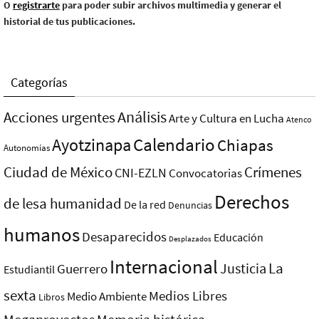
O
registrarte
para poder subir archivos multimedia y generar el
historial de tus publicaciones.
Categorías
Análisis
Acciones urgentes
Arte y Cultura en Lucha
Atenco
Ayotzinapa
Calendario
Chiapas
Autonomías
Ciudad de México
Crímenes
CNI-EZLN
Convocatorias
Derechos
de lesa humanidad
De la red
Denuncias
humanos
Desaparecidos
Educación
Desplazados
Internacional
La
Justicia
Guerrero
Estudiantil
sexta
Medios Libres
Medio Ambiente
Libros