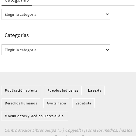
Categorías
Categorías
Categorías
Publicación abierta
Pueblos Indí­genas
La sexta
Derechos humanos
Ayotzinapa
Zapatista
Movimientos y Medios Libres al día.
Centro Medios Libres okupa ( ɔ ) Copyleft | ¡Toma los medios, haz los