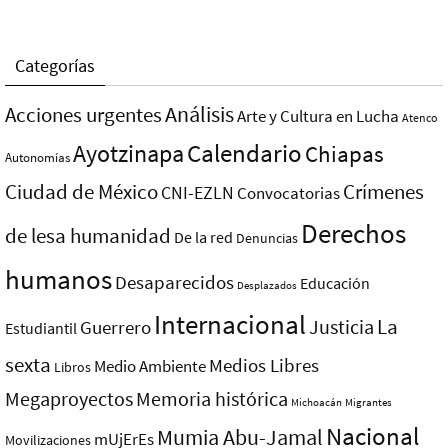
Categorías
Análisis
Acciones urgentes
Arte y Cultura en Lucha
Atenco
Ayotzinapa
Calendario
Chiapas
Autonomías
Ciudad de México
Crímenes
CNI-EZLN
Convocatorias
Derechos
de lesa humanidad
De la red
Denuncias
humanos
Desaparecidos
Educación
Desplazados
Internacional
La
Justicia
Guerrero
Estudiantil
sexta
Medios Libres
Medio Ambiente
Libros
Megaproyectos
Memoria histórica
Michoacán
Migrantes
Nacional
Mumia Abu-Jamal
mUjErEs
Movilizaciones