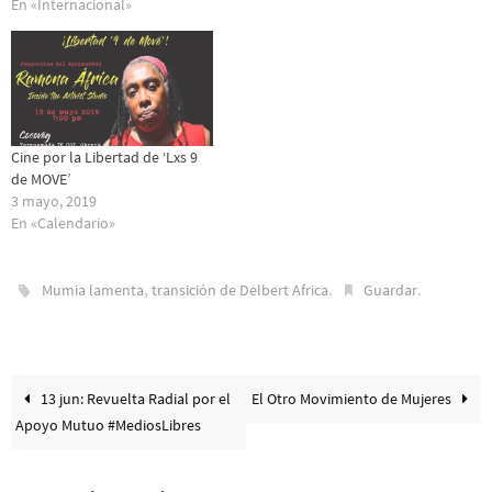
En «Internacional»
Cine por la Libertad de ‘Lxs 9
de MOVE’
3 mayo, 2019
En «Calendario»
,
.
.
Mumia lamenta
transición de Delbert Africa
Guardar
13 jun: Revuelta Radial por el
El Otro Movimiento de Mujeres
Apoyo Mutuo #MediosLibres