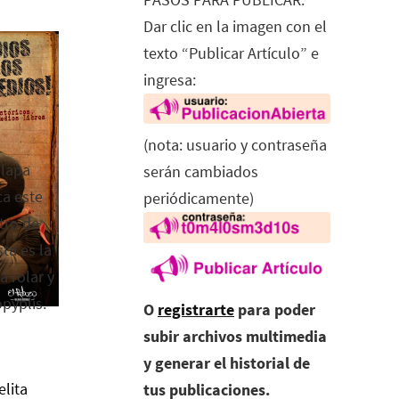
Dar clic en la imagen con el
texto “Publicar Artículo” e
ingresa:
(nota: usuario y contraseña
alapa
serán cambiados
ca este
periódicamente)
tro de
ta es la
a rolar y
opyplis.
O
registrarte
para poder
subir archivos multimedia
y generar el historial de
elita
tus publicaciones.