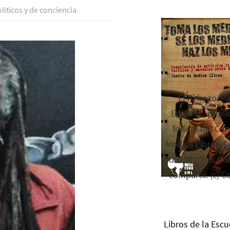
lí­ticos y de conciencia
El Rebozo, P
Editorial, publi
folleto del Cen
Medios Libres. Es
edición 2016. Par
compartir. (c) C
Libros de la Escu