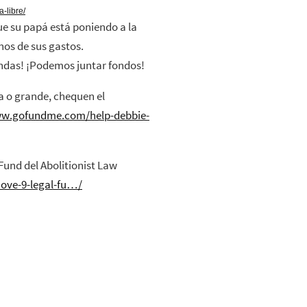
-libre/
ue su papá está poniendo a la
nos de sus gastos.
ndas! ¡Podemos juntar fondos!
 o grande, chequen el
ww.gofundme.com/help-debbie-
und del Abolitionist Law
move-9-legal-fu…/