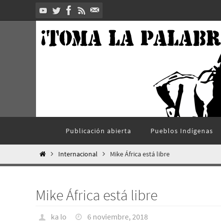
Ir
al
contenido
Ir
Publicación abierta
Pueblos Indí­genas
al
contenido
Inicio
Internacional
Mike África está libre
Mike África está libre
ka lo
6 noviembre, 2018