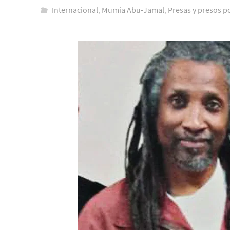
Internacional
,
Mumia Abu-Jamal
,
Presas y presos po