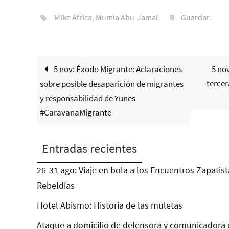
Mike África
,
Mumia Abu-Jamal
.
Guardar
.
5 nov: Éxodo Migrante: Aclaraciones
5 no
terce
sobre posible desaparición de migrantes
y responsabilidad de Yunes
#CaravanaMigrante
Entradas recientes
26-31 ago: Viaje en bola a los Encuentros Zapatist
Rebeldías
Hotel Abismo: Historia de las muletas
Ataque a domicilio de defensora y comunicadora 