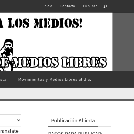
Inicio
Contacto
Publicar
ista
Movimientos y Medios Libres al día.
Publicación Abierta
ranslate
PASOS PARA PUBLICAR: