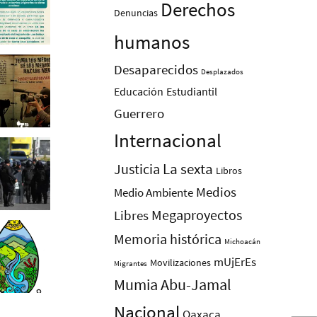
Derechos
Denuncias
humanos
Desaparecidos
Desplazados
Educación
Estudiantil
Guerrero
Internacional
La sexta
Justicia
Libros
Medios
Medio Ambiente
Megaproyectos
Libres
Memoria histórica
Michoacán
mUjErEs
Movilizaciones
Migrantes
Mumia Abu-Jamal
Nacional
Oaxaca