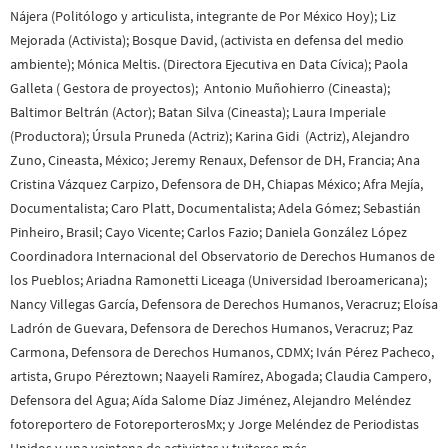
Nájera (Politólogo y articulista, integrante de Por México Hoy); Liz
Mejorada (Activista); Bosque David, (activista en defensa del medio
ambiente); Mónica Meltis. (Directora Ejecutiva en Data Cívica); Paola
Galleta ( Gestora de proyectos); Antonio Muñohierro (Cineasta);
Baltimor Beltrán (Actor); Batan Silva (Cineasta); Laura Imperiale
(Productora); Úrsula Pruneda (Actriz); Karina Gidi (Actriz), Alejandro
Zuno, Cineasta, México; Jeremy Renaux, Defensor de DH, Francia; Ana
Cristina Vázquez Carpizo, Defensora de DH, Chiapas México; Afra Mejía,
Documentalista; Caro Platt, Documentalista; Adela Gómez; Sebastián
Pinheiro, Brasil; Cayo Vicente; Carlos Fazio; Daniela González López
Coordinadora Internacional del Observatorio de Derechos Humanos de
los Pueblos; Ariadna Ramonetti Liceaga (Universidad Iberoamericana);
Nancy Villegas García, Defensora de Derechos Humanos, Veracruz; Eloísa
Ladrón de Guevara, Defensora de Derechos Humanos, Veracruz; Paz
Carmona, Defensora de Derechos Humanos, CDMX; Iván Pérez Pacheco,
artista, Grupo Péreztown; Naayeli Ramírez, Abogada; Claudia Campero,
Defensora del Agua; Aída Salome Díaz Jiménez, Alejandro Meléndez
fotoreportero de FotoreporterosMx; y Jorge Meléndez de Periodistas
Unidos y una veintena de activistas y tuiteros más.