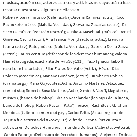
músicos, académicos, actores, actrices y activistas nos ayudarán a hacer
resonar nuestra voz. Algunos de ellos son:
Rubén Albarrán músico (Café Tacvba); Arcelia Ramírez (actriz); Roco
Pachukote músico (Maldita Vecindad); Giovanna Zacarías (actriz); Dr.
Shenka músico (Panteón Rococó); Olinka & Masehuali (música); Daniel
Giménez Cacho (actor); Ana Francis Mor (directora, actriz); Eréndira
Ibarra (actriz); Pato, músico (Maldita Vecindad,); Gabriela De La Garza
(Actriz); Carlos Ventura (defensor de los derechos humanos); Valeria
Hamel (abogada, exactivista del #YoSoy132.); Paco Ignacio Taibo II
(escritor e historiador); Pilar Flores Del Valle,(Actriz); Héctor Díaz
Polanco (académico), Mariana Giménez, (Actriz); Humberto Robles
(dramaturgo), Maria Goycoolea, Actriz; Antonio Martínez Velázquez
(periodista); Roberto Sosa Martinez, Actor, Ximbo & Van-T, Magisterio,
músicos, (banda de hiphop), Bhajan Resplandor (los hijos de la lucha,
banda de hiphop, Rubén Pastor “Pato”, músico, (Rastrillos), Abraham
Mendoza (tuitero- comunidad gay), Carlos Brito. (Actual regidor de
Jojutla fue activista del #YoSoy132); Alfredo Lecona. (Articulista y
activista en Derechos Humanos(; Eréndira Derbez. (Activista, twittera);
Sandra Patargo (Defensora de Derechos Humanos); Alejandro Encinas