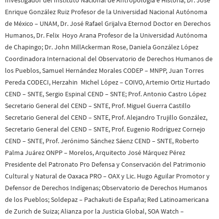
Enrique González Ruiz Profesor de la Universidad Nacional Autónoma
de México – UNAM, Dr. José Rafael Grijalva Eternod Doctor en Derechos
Humanos, Dr. Felix Hoyo Arana Profesor de la Universidad Autónoma
de Chapingo; Dr. John MillAckerman Rose, Daniela González López
Coordinadora Internacional del Observatorio de Derechos Humanos de
los Pueblos, Samuel Hernández Morales CODEP – MNPP, Juan Torres
Pereda CODECI, Herzahin Michel López – COIVO, Artemio Ortiz Hurtado
CEND – SNTE, Sergio Espinal CEND – SNTE; Prof. Antonio Castro López
Secretario General del CEND – SNTE, Prof. Miguel Guerra Castillo
Secretario General del CEND – SNTE, Prof. Alejandro Trujillo González,
Secretario General del CEND – SNTE, Prof. Eugenio Rodríguez Cornejo
CEND – SNTE, Prof. Jerónimo Sánchez Sáenz CEND – SNTE, Roberto
Palma Juárez ONPP – Morelos, Arquitecto José Márquez Pérez
Presidente del Patronato Pro Defensa y Conservación del Patrimonio
Cultural y Natural de Oaxaca PRO – OAX y Lic. Hugo Aguilar Promotor y
Defensor de Derechos Indígenas; Observatorio de Derechos Humanos
de los Pueblos; Soldepaz – Pachakuti de España; Red Latinoamericana
de Zurich de Suiza; Alianza por la Justicia Global, SOA Watch –