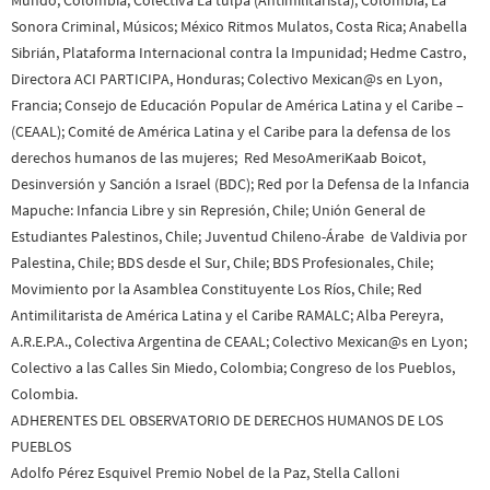
Sonora Criminal, Músicos; México Ritmos Mulatos, Costa Rica; Anabella
Sibrián, Plataforma Internacional contra la Impunidad; Hedme Castro,
Directora ACI PARTICIPA, Honduras; Colectivo Mexican@s en Lyon,
Francia; Consejo de Educación Popular de América Latina y el Caribe –
(CEAAL); Comité de América Latina y el Caribe para la defensa de los
derechos humanos de las mujeres; Red MesoAmeriKaab Boicot,
Desinversión y Sanción a Israel (BDC); Red por la Defensa de la Infancia
Mapuche: Infancia Libre y sin Represión, Chile; Unión General de
Estudiantes Palestinos, Chile; Juventud Chileno-Árabe de Valdivia por
Palestina, Chile; BDS desde el Sur, Chile; BDS Profesionales, Chile;
Movimiento por la Asamblea Constituyente Los Ríos, Chile; Red
Antimilitarista de América Latina y el Caribe RAMALC; Alba Pereyra,
A.R.E.P.A., Colectiva Argentina de CEAAL; Colectivo Mexican@s en Lyon;
Colectivo a las Calles Sin Miedo, Colombia; Congreso de los Pueblos,
Colombia.
ADHERENTES DEL OBSERVATORIO DE DERECHOS HUMANOS DE LOS
PUEBLOS
Adolfo Pérez Esquivel Premio Nobel de la Paz, Stella Calloni