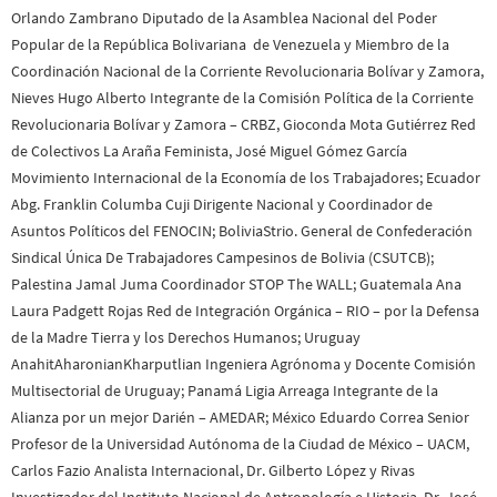
Orlando Zambrano Diputado de la Asamblea Nacional del Poder
Popular de la República Bolivariana de Venezuela y Miembro de la
Coordinación Nacional de la Corriente Revolucionaria Bolívar y Zamora,
Nieves Hugo Alberto Integrante de la Comisión Política de la Corriente
Revolucionaria Bolívar y Zamora – CRBZ, Gioconda Mota Gutiérrez Red
de Colectivos La Araña Feminista, José Miguel Gómez García
Movimiento Internacional de la Economía de los Trabajadores; Ecuador
Abg. Franklin Columba Cuji Dirigente Nacional y Coordinador de
Asuntos Políticos del FENOCIN; BoliviaStrio. General de Confederación
Sindical Única De Trabajadores Campesinos de Bolivia (CSUTCB);
Palestina Jamal Juma Coordinador STOP The WALL; Guatemala Ana
Laura Padgett Rojas Red de Integración Orgánica – RIO – por la Defensa
de la Madre Tierra y los Derechos Humanos; Uruguay
AnahitAharonianKharputlian Ingeniera Agrónoma y Docente Comisión
Multisectorial de Uruguay; Panamá Ligia Arreaga Integrante de la
Alianza por un mejor Darién – AMEDAR; México Eduardo Correa Senior
Profesor de la Universidad Autónoma de la Ciudad de México – UACM,
Carlos Fazio Analista Internacional, Dr. Gilberto López y Rivas
Investigador del Instituto Nacional de Antropología e Historia, Dr. José