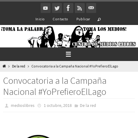
Ir
al
Inicio
Contacto
Publicar
contenido
Inicio
De la red
Convocatoria a la Campaña Nacional #YoPrefieroElLago
Convocatoria a la Campaña
Nacional #YoPrefieroElLago
medioslibres
1 octubre, 2018
De la red