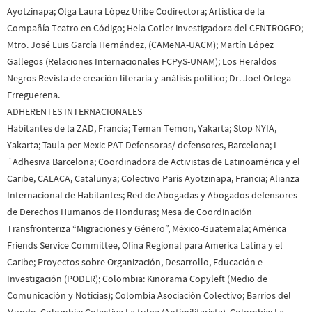
Ayotzinapa; Olga Laura López Uribe Codirectora; Artística de la
Compañía Teatro en Código; Hela Cotler investigadora del CENTROGEO;
Mtro. José Luis García Hernández, (CAMeNA-UACM); Martín López
Gallegos (Relaciones Internacionales FCPyS-UNAM); Los Heraldos
Negros Revista de creación literaria y análisis político; Dr. Joel Ortega
Erreguerena.
ADHERENTES INTERNACIONALES
Habitantes de la ZAD, Francia; Teman Temon, Yakarta; Stop NYIA,
Yakarta; Taula per Mexic PAT Defensoras/ defensores, Barcelona; L
´Adhesiva Barcelona; Coordinadora de Activistas de Latinoamérica y el
Caribe, CALACA, Catalunya; Colectivo París Ayotzinapa, Francia; Alianza
Internacional de Habitantes; Red de Abogadas y Abogados defensores
de Derechos Humanos de Honduras; Mesa de Coordinación
Transfronteriza “Migraciones y Género”, México-Guatemala; América
Friends Service Committee, Ofina Regional para America Latina y el
Caribe; Proyectos sobre Organización, Desarrollo, Educación e
Investigación (PODER); Colombia: Kinorama Copyleft (Medio de
Comunicación y Noticias); Colombia Asociación Colectivo; Barrios del
Mundo, Colombia; Colectiva La tulpa (Antimilitarista), Colombia; La