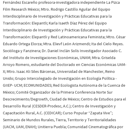
Fernández Escareño profesora-investigadora independiente La Pizca
Film Research México; Mtro. Rodrigo Castillo Aguilar del Equipo
Interdisciplinario de Investigación y Prácticas Educativas para la
Transformación: Elepantli; Karla Isaeth Díaz Pérez del Equipo
Interdisciplinario de Investigación y Prácticas Educativas para la
Transformación: Elepantli y Red Latinoamericana Feminista; Mtro. César
Eduardo Ortega Elorza; Mtra. Elievf León Arizmendi; Ita del Cielo Reyes.
Socióloga y Fanzinera; Dr. Daniel Inclán Solís Investigador Asociado C.
del Instituto de Investigaciones Económicas, UNAM; Mtra. Griselda
Arroyo Romero, estudiante del Doctorado en Ciencias Económicas UAM-
X; Mtro. Isaac Ali Siles Bárcenas, Universidad de Manchester, Reino
Unido; Grupo Intercolegiado de Investigación en Ecología Política -
GIIEP- UCM; ECOMUNIDADES; Red Ecologista Autónoma de la Cuenca de
México; Comité Organizador de la Primera Conferencia Norte Sur
Descrecimiento/Degrowth, Ciudad de México; Centro de Estudios para el
Desarrollo Rural (CESDER-Prodesc, A.C.); Centro de Investigación y
Capacitación Rural, A.C. (CEDICAR); Curso Popular “Zapata Vive”;
Seminario de Mundos Rurales, Tierra, Territorio y Territorialidades
(UACM, UAM, ENAH); Unitierra Puebla; Comunidad Cinematográfica por