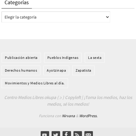
Categorías
Categorías
Publicación abierta
Pueblos Indí­genas
La sexta
Derechos humanos
Ayotzinapa
Zapatista
Movimientos y Medios Libres al día.
Centro Medios Libres okupa ( ɔ ) Copyleft | ¡Toma los medios, haz los
medios, sé los medios!
Funciona con
Nirvana
&
WordPress.