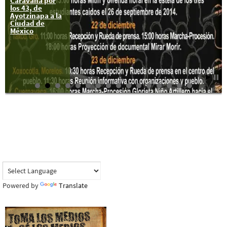
Caravana por
los 43, de
Ayotzinapa a la
Ciudad de
México
Powered by
Translate