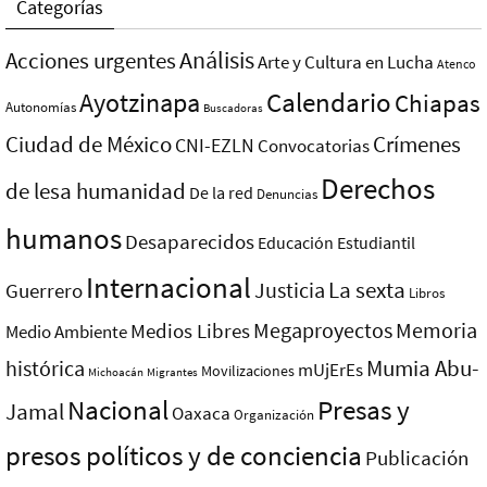
Categorías
Análisis
Acciones urgentes
Arte y Cultura en Lucha
Atenco
Ayotzinapa
Calendario
Chiapas
Autonomías
Buscadoras
Ciudad de México
Crímenes
CNI-EZLN
Convocatorias
Derechos
de lesa humanidad
De la red
Denuncias
humanos
Desaparecidos
Educación
Estudiantil
Internacional
La sexta
Justicia
Guerrero
Libros
Megaproyectos
Memoria
Medios Libres
Medio Ambiente
Mumia Abu-
histórica
mUjErEs
Movilizaciones
Michoacán
Migrantes
Nacional
Presas y
Jamal
Oaxaca
Organización
presos polí­ticos y de conciencia
Publicación