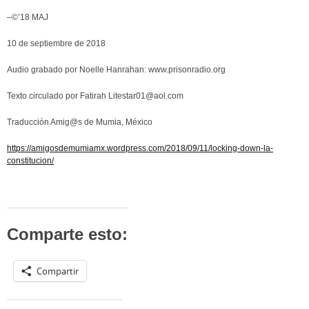
–©’18 MAJ
10 de septiembre de 2018
Audio grabado por Noelle Hanrahan: www.prisonradio.org
Texto circulado por Fatirah Litestar01@aol.com
Traducción Amig@s de Mumia, México
https://amigosdemumiamx.wordpress.com/2018/09/11/locking-down-la-
constitucion/
Comparte esto:
Compartir