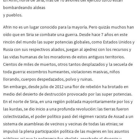
En Afrin, norte de Siria, más de 70 aviones del ejército turco están
bombardeando aldeas
y pueblos.
Afrin no es un lugar conocido para la mayoría. Pero quizás muchos han
oído que en Siria se combate una guerra. Desde hace 7 años en este
rincón del mundo las super potencias globales, como Estados Unidos y
Rusia con sus respectivos aliados, juegan al ajedrez con los recursos y
las vidas humanas de los moradores de estos antiguos territorios.
Cientos de miles de muertos, otros tantos desplazados y la secuela de
toda guerra: escombros humeantes, violaciones masivas, niños
llorando, cuerpos despedazados, polvo y ruinas.
Sin embargo, desde julio de 2012 una flor de rebelión ha brotado en
medio del desierto de destrucción provocado por las super potencias.
En el norte de Siria, en una región poblada mayoritariamente por los y
las kurdas, se dio inicio a una profunda revolución: las tierras fueron
colectivizadas, el poder político pasó del régimen racista de Assad a un
sistema de asambleas de vecinos y vecinas de todas las etnias; se
impulsó la plena participación política de las mujeres en los asuntos
públicos así que la poligamia fue abolida, aprobado el divorcio y