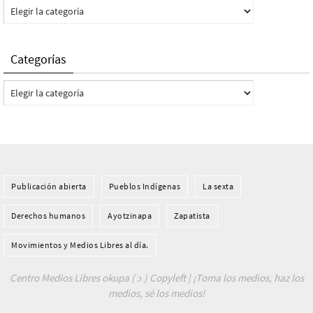
Categorías
Categorías
Categorías
Publicación abierta
Pueblos Indí­genas
La sexta
Derechos humanos
Ayotzinapa
Zapatista
Movimientos y Medios Libres al día.
Centro Medios Libres okupa ( ɔ ) Copyleft | ¡Toma los medios, haz los
medios, sé los medios!