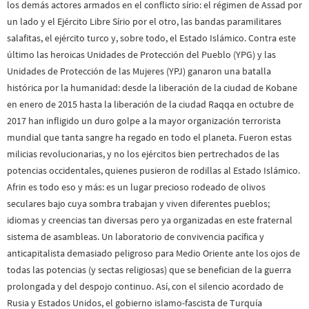
los demás actores armados en el conflicto sírio: el régimen de Assad por
un lado y el Ejército Libre Sírio por el otro, las bandas paramilitares
salafitas, el ejército turco y, sobre todo, el Estado Islámico. Contra este
último las heroicas Unidades de Protección del Pueblo (YPG) y las
Unidades de Protección de las Mujeres (YPJ) ganaron una batalla
histórica por la humanidad: desde la liberación de la ciudad de Kobane
en enero de 2015 hasta la liberación de la ciudad Raqqa en octubre de
2017 han infligido un duro golpe a la mayor organización terrorista
mundial que tanta sangre ha regado en todo el planeta. Fueron estas
milicias revolucionarias, y no los ejércitos bien pertrechados de las
potencias occidentales, quienes pusieron de rodillas al Estado Islámico.
Afrin es todo eso y más: es un lugar precioso rodeado de olivos
seculares bajo cuya sombra trabajan y viven diferentes pueblos;
idiomas y creencias tan diversas pero ya organizadas en este fraternal
sistema de asambleas. Un laboratorio de convivencia pacífica y
anticapitalista demasiado peligroso para Medio Oriente ante los ojos de
todas las potencias (y sectas religiosas) que se benefician de la guerra
prolongada y del despojo continuo. Así, con el silencio acordado de
Rusia y Estados Unidos, el gobierno islamo-fascista de Turquía