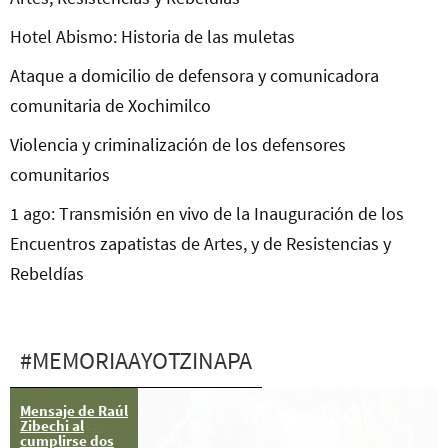
Hotel Abismo: Historia de las muletas
Ataque a domicilio de defensora y comunicadora
comunitaria de Xochimilco
Violencia y criminalización de los defensores
comunitarios
1 ago: Transmisión en vivo de la Inauguración de los
Encuentros zapatistas de Artes, y de Resistencias y
Rebeldías
#MEMORIAAYOTZINAPA
Mensaje de Raúl
¿Por qué no les
Zibechi al
importan las
cumplirse dos
madres y los