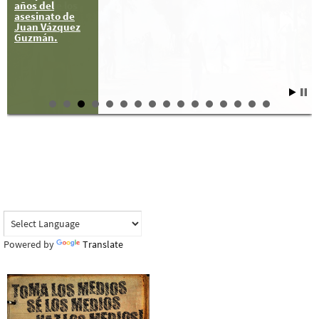
años del
padres de los
asesinato de
43?
Juan Vázquez
Guzmán.
Powered by
Translate