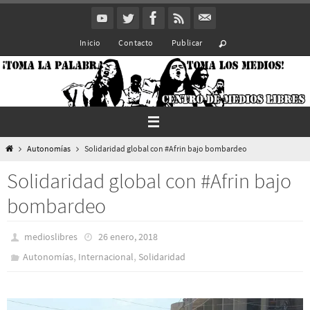
Ir
al
Inicio
Contacto
Publicar
contenido
Inicio
Autonomías
Solidaridad global con #Afrin bajo bombardeo
Solidaridad global con #Afrin bajo
bombardeo
medioslibres
26 enero, 2018
,
,
Autonomías
Internacional
Solidaridad