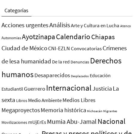
Categorías
Análisis
Acciones urgentes
Arte y Cultura en Lucha
Atenco
Ayotzinapa
Calendario
Chiapas
Autonomías
Ciudad de México
Crímenes
CNI-EZLN
Convocatorias
Derechos
de lesa humanidad
De la red
Denuncias
humanos
Desaparecidos
Educación
Desplazados
Internacional
La
Justicia
Guerrero
Estudiantil
sexta
Medios Libres
Medio Ambiente
Libros
Megaproyectos
Memoria histórica
Michoacán
Migrantes
Nacional
Mumia Abu-Jamal
mUjErEs
Movilizaciones
Presas y presos polí­ticos y de