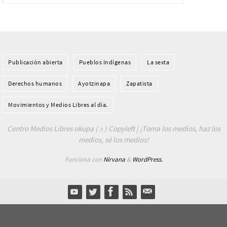
Publicación abierta
Pueblos Indí­genas
La sexta
Derechos humanos
Ayotzinapa
Zapatista
Movimientos y Medios Libres al día.
Centro Medios Libres okupa ( ɔ ) Copyleft | ¡Toma los medios, haz los
medios, sé los medios!
Funciona con
Nirvana
&
WordPress.