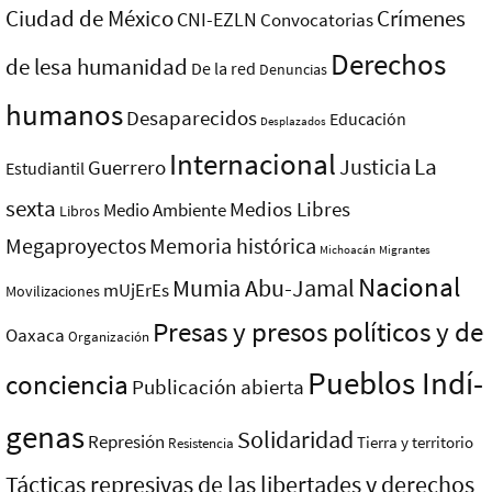
Ciudad de México
Crímenes
CNI-EZLN
Convocatorias
Derechos
de lesa humanidad
De la red
Denuncias
humanos
Desaparecidos
Educación
Desplazados
Internacional
La
Justicia
Guerrero
Estudiantil
sexta
Medios Libres
Medio Ambiente
Libros
Megaproyectos
Memoria histórica
Michoacán
Migrantes
Nacional
Mumia Abu-Jamal
mUjErEs
Movilizaciones
Presas y presos polí­ticos y de
Oaxaca
Organización
Pueblos Indí­
conciencia
Publicación abierta
genas
Solidaridad
Represión
Tierra y territorio
Resistencia
Tácticas represivas de las libertades y derechos