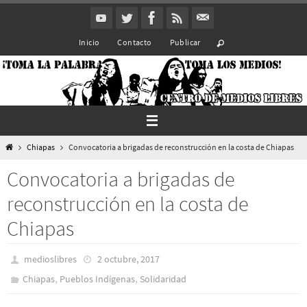
Ir
al
Inicio
Contacto
Publicar
contenido
Inicio
Chiapas
Convocatoria a brigadas de reconstrucción en la costa de Chiapas
Convocatoria a brigadas de
reconstrucción en la costa de
Chiapas
medioslibres
2 octubre, 2017
,
,
Chiapas
Pueblos Indí­genas
Solidaridad