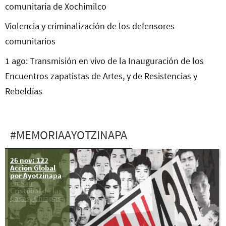
comunitaria de Xochimilco
Violencia y criminalización de los defensores
comunitarios
1 ago: Transmisión en vivo de la Inauguración de los
Encuentros zapatistas de Artes, y de Resistencias y
Rebeldías
#MEMORIAAYOTZINAPA
26 nov: 122
26 ene: XX
Acción Global
Acción Global
por Ayotzinapa
por Ayotzinapa
en San
Cristóbal de las
Casas, Chiapas