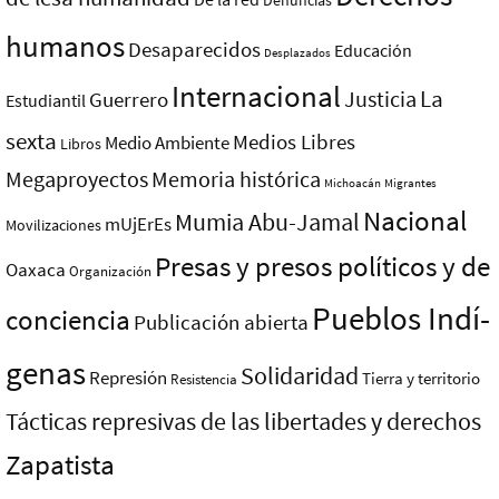
Denuncias
humanos
Desaparecidos
Educación
Desplazados
Internacional
La
Justicia
Guerrero
Estudiantil
sexta
Medios Libres
Medio Ambiente
Libros
Megaproyectos
Memoria histórica
Michoacán
Migrantes
Nacional
Mumia Abu-Jamal
mUjErEs
Movilizaciones
Presas y presos polí­ticos y de
Oaxaca
Organización
Pueblos Indí­
conciencia
Publicación abierta
genas
Solidaridad
Represión
Tierra y territorio
Resistencia
Tácticas represivas de las libertades y derechos
Zapatista