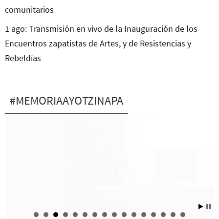
comunitarios
1 ago: Transmisión en vivo de la Inauguración de los
Encuentros zapatistas de Artes, y de Resistencias y
Rebeldías
#MEMORIAAYOTZINAPA
A la cacería de
GIEI: PGR
Peña Nieto en
violenta
Nueva York
proceso de
peritaje sobre
basurero de
Cocula