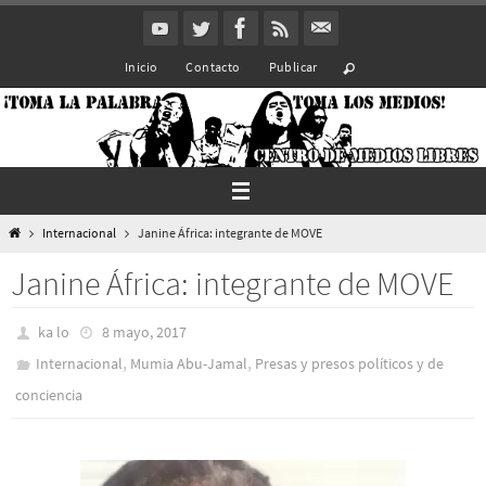
Ir
al
Inicio
Contacto
Publicar
contenido
Inicio
Internacional
Janine África: integrante de MOVE
Janine África: integrante de MOVE
ka lo
8 mayo, 2017
,
,
Internacional
Mumia Abu-Jamal
Presas y presos polí­ticos y de
conciencia