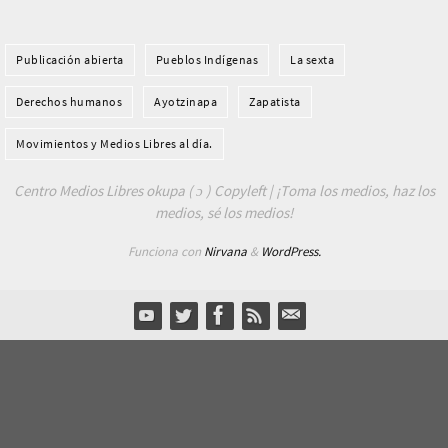
Publicación abierta
Pueblos Indí­genas
La sexta
Derechos humanos
Ayotzinapa
Zapatista
Movimientos y Medios Libres al día.
Centro Medios Libres okupa ( ɔ ) Copyleft | ¡Toma los medios, haz los
medios, sé los medios!
Funciona con
Nirvana
&
WordPress.