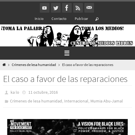
Ir
al
Inicio
Contacto
Publicar
contenido
Inicio
Crímenes de lesa humanidad
El caso a favor de las reparaciones
El caso a favor de las reparaciones
ka lo
11 octubre, 2016
,
,
Crímenes de lesa humanidad
Internacional
Mumia Abu-Jamal