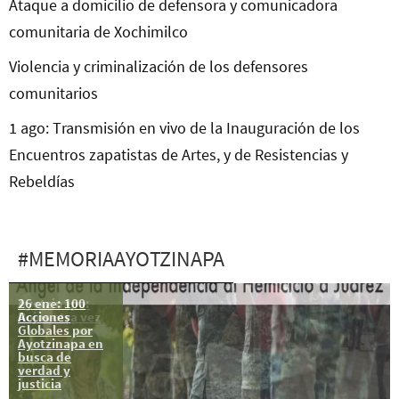
Ataque a domicilio de defensora y comunicadora
comunitaria de Xochimilco
Violencia y criminalización de los defensores
comunitarios
1 ago: Transmisión en vivo de la Inauguración de los
Encuentros zapatistas de Artes, y de Resistencias y
Rebeldías
#MEMORIAAYOTZINAPA
26 ene: 100
Ayotzinapa:
Acciones
Rojos otra vez
Globales por
Ayotzinapa en
busca de
verdad y
justicia