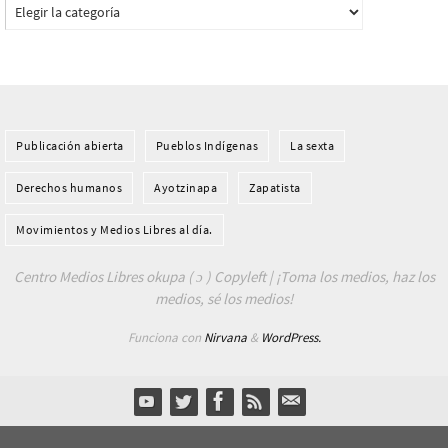
Categorías
Publicación abierta
Pueblos Indí­genas
La sexta
Derechos humanos
Ayotzinapa
Zapatista
Movimientos y Medios Libres al día.
Centro Medios Libres okupa ( ɔ ) Copyleft | ¡Toma los medios, haz los
medios, sé los medios!
Funciona con
Nirvana
&
WordPress.