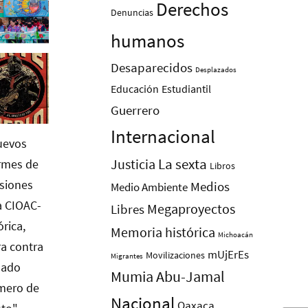
Derechos
Denuncias
humanos
Desaparecidos
Desplazados
Educación
Estudiantil
Guerrero
Internacional
La sexta
Justicia
Libros
Medios
Medio Ambiente
Megaproyectos
Libres
Memoria histórica
Michoacán
mUjErEs
Movilizaciones
Migrantes
Mumia Abu-Jamal
Nacional
Oaxaca