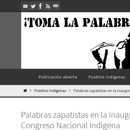
Ir
al
contenido
Ir
Publicación abierta
Pueblos Indí­genas
al
contenido
Inicio
Pueblos Indí­genas
Palabras zapatistas en la inaugu
Palabras zapatistas en la inaug
Congreso Nacional Indígena