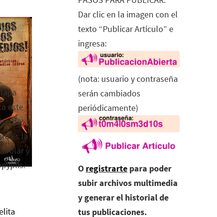
Dar clic en la imagen con el
texto “Publicar Artículo” e
ingresa:
(nota: usuario y contraseña
alapa
serán cambiados
ca este
periódicamente)
tro de
ta es la
a rolar y
opyplis.
O
registrarte
para poder
subir archivos multimedia
y generar el historial de
elita
tus publicaciones.