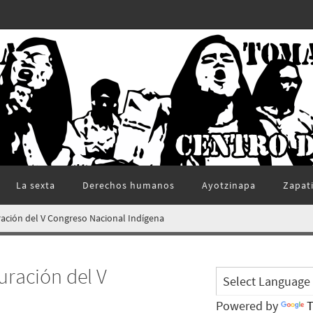
La sexta
Derechos humanos
Ayotzinapa
Zapat
ración del V Congreso Nacional Indígena
uración del V
Powered by
T