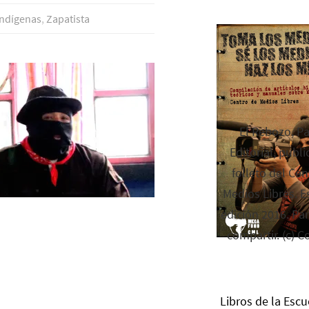
ndí­genas
,
Zapatista
El Rebozo, P
Editorial, publi
folleto del Cen
Medios Libres. Es
edición 2016. Par
compartir. (c) C
Libros de la Escu