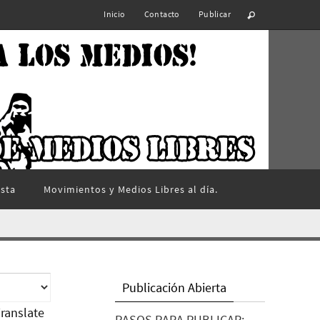
Inicio
Contacto
Publicar
ista
Movimientos y Medios Libres al día.
Publicación Abierta
ranslate
PASOS PARA PUBLICAR: