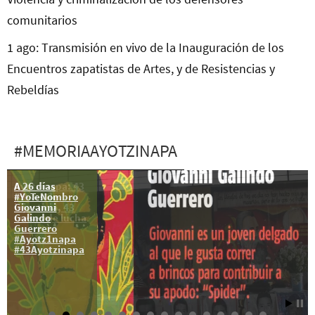
comunitarios
1 ago: Transmisión en vivo de la Inauguración de los
Encuentros zapatistas de Artes, y de Resistencias y
Rebeldías
#MEMORIAAYOTZINAPA
A 26 días
Ayotzinapa: 43
#YoTeNombro
meses de
Giovanni
injusticia, 43
Galindo
meses de lucha
Guerrero
#Ayotz1napa
#43Ayotzinapa