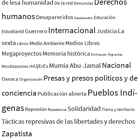
Derechos
de lesa humanidad
De la red
Denuncias
humanos
Desaparecidos
Educación
Desplazados
Internacional
La
Justicia
Guerrero
Estudiantil
sexta
Medios Libres
Medio Ambiente
Libros
Megaproyectos
Memoria histórica
Michoacán
Migrantes
Nacional
Mumia Abu-Jamal
mUjErEs
Movilizaciones
Presas y presos polí­ticos y de
Oaxaca
Organización
Pueblos Indí­
conciencia
Publicación abierta
genas
Solidaridad
Represión
Tierra y territorio
Resistencia
Tácticas represivas de las libertades y derechos
Zapatista