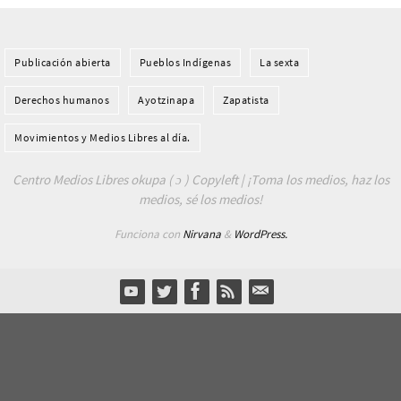
Publicación abierta
Pueblos Indí­genas
La sexta
Derechos humanos
Ayotzinapa
Zapatista
Movimientos y Medios Libres al día.
Centro Medios Libres okupa ( ɔ ) Copyleft | ¡Toma los medios, haz los
medios, sé los medios!
Funciona con
Nirvana
&
WordPress.