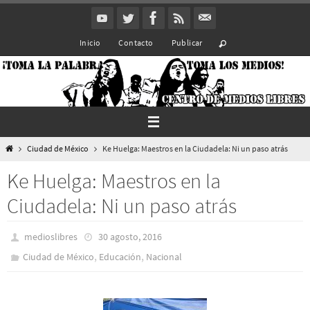
Ir
al
Inicio
Contacto
Publicar
contenido
Inicio
Ciudad de México
Ke Huelga: Maestros en la Ciudadela: Ni un paso atrás
Ke Huelga: Maestros en la
Ciudadela: Ni un paso atrás
medioslibres
30 agosto, 2016
,
,
Ciudad de México
Educación
Nacional