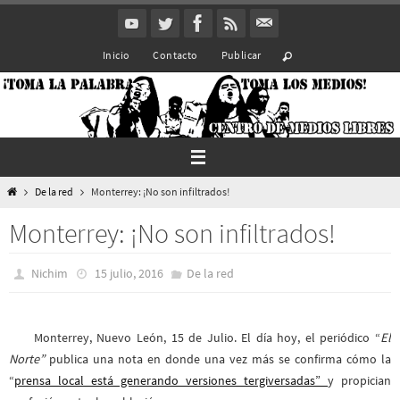
Ir
al
Inicio
Contacto
Publicar
contenido
Inicio
De la red
Monterrey: ¡No son infiltrados!
Monterrey: ¡No son infiltrados!
Nichim
15 julio, 2016
De la red
Monterrey, Nuevo León, 15 de Julio
. El día hoy, el periódico “
El
Norte”
publica una nota en donde una vez más se confirma cómo la
“
prensa local está generando versiones tergiversadas”
y propician