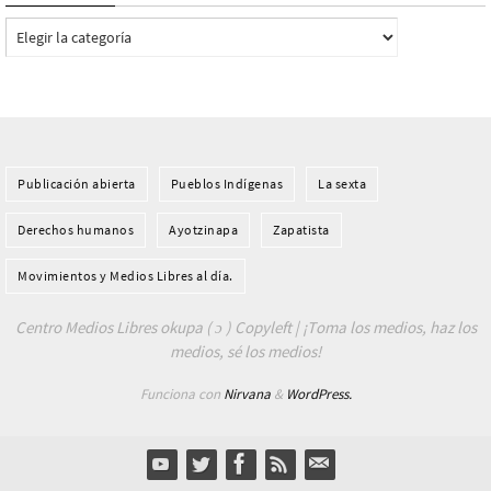
Categorías
Publicación abierta
Pueblos Indí­genas
La sexta
Derechos humanos
Ayotzinapa
Zapatista
Movimientos y Medios Libres al día.
Centro Medios Libres okupa ( ɔ ) Copyleft | ¡Toma los medios, haz los
medios, sé los medios!
Funciona con
Nirvana
&
WordPress.