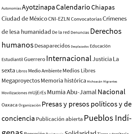
Ayotzinapa
Calendario
Chiapas
Autonomías
Ciudad de México
Crímenes
CNI-EZLN
Convocatorias
Derechos
de lesa humanidad
De la red
Denuncias
humanos
Desaparecidos
Educación
Desplazados
Internacional
La
Justicia
Guerrero
Estudiantil
sexta
Medios Libres
Medio Ambiente
Libros
Megaproyectos
Memoria histórica
Michoacán
Migrantes
Nacional
Mumia Abu-Jamal
mUjErEs
Movilizaciones
Presas y presos polí­ticos y de
Oaxaca
Organización
Pueblos Indí­
conciencia
Publicación abierta
genas
Solidaridad
Represión
Tierra y territorio