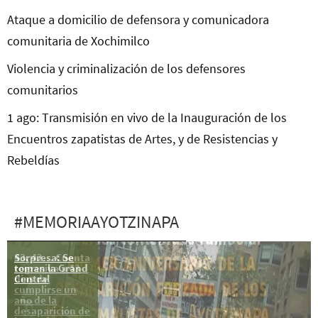
Ataque a domicilio de defensora y comunicadora
comunitaria de Xochimilco
Violencia y criminalización de los defensores
comunitarios
1 ago: Transmisión en vivo de la Inauguración de los
Encuentros zapatistas de Artes, y de Resistencias y
Rebeldías
#MEMORIAAYOTZINAPA
Sorpresa: Se
43, 42… Cuenta
toman la Grand
regresiva a 43
Central
días de
cumplirse un
año de la
desaparición de