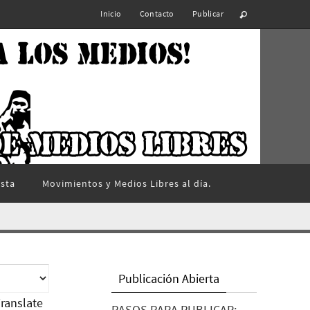
Inicio
Contacto
Publicar
ista
Movimientos y Medios Libres al día.
Publicación Abierta
ranslate
PASOS PARA PUBLICAR: