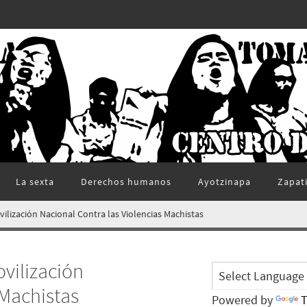
La sexta
Derechos humanos
Ayotzinapa
Zapat
lización Nacional Contra las Violencias Machistas
vilización
 Machistas
Powered by
T