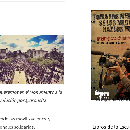
El Rebozo, P
Editorial, publi
folleto del Cen
Medios Libres. Es
edición 2016. Par
queremos en el Monumento a la
compartir. (c) C
volución por @droncita
endo las movilizaciones, y
Libros de la Escu
nales solidarias.