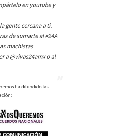
ompártelo en youtube y
a gente cercana a ti.
ras de sumarte al #24A
ias machistas
ter a @vivas24amx o al
remos ha difundido las
ación: