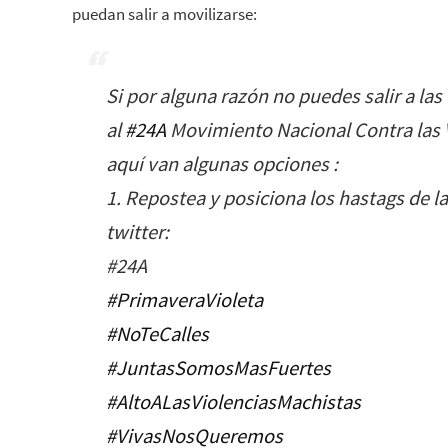
puedan salir a movilizarse:
Si por alguna razón no puedes salir a las 
al
‪#‎
24A‬
Movimiento Nacional Contra las 
aquí van algunas opciones :
1. Repostea y posiciona los hastags de 
twitter:
#24A
‪#‎
PrimaveraVioleta‬
‪#‎
NoTeCalles‬
‪#‎
JuntasSomosMasFuertes‬
‪#‎
AltoALasViolenciasMachistas‬
‪#‎
VivasNosQueremos‬