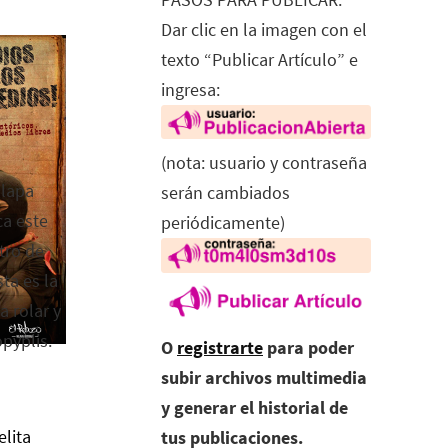
Dar clic en la imagen con el
texto “Publicar Artículo” e
ingresa:
(nota: usuario y contraseña
alapa
serán cambiados
ca este
periódicamente)
tro de
ta es la
a rolar y
opyplis.
O
registrarte
para poder
subir archivos multimedia
y generar el historial de
elita
tus publicaciones.