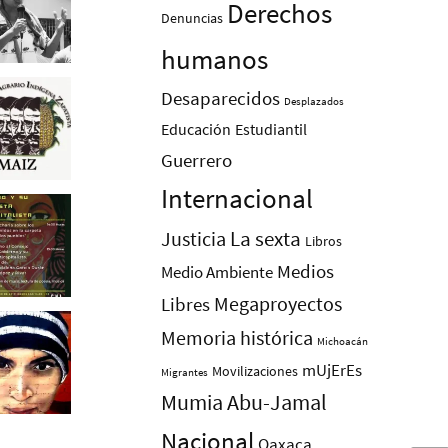
Derechos
Denuncias
humanos
Desaparecidos
Desplazados
Educación
Estudiantil
Guerrero
Internacional
La sexta
Justicia
Libros
Medios
Medio Ambiente
Megaproyectos
Libres
Memoria histórica
Michoacán
mUjErEs
Movilizaciones
Migrantes
Mumia Abu-Jamal
Nacional
Oaxaca