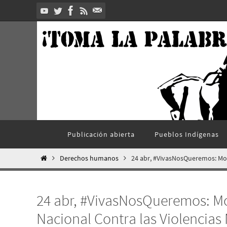
Ir
al
contenido
Ir
Publicación abierta
Pueblos Indí­genas
al
contenido
Inicio
Derechos humanos
24 abr, #VivasNosQueremos: Movi
24 abr, #VivasNosQueremos: Mo
Nacional Contra las Violencias