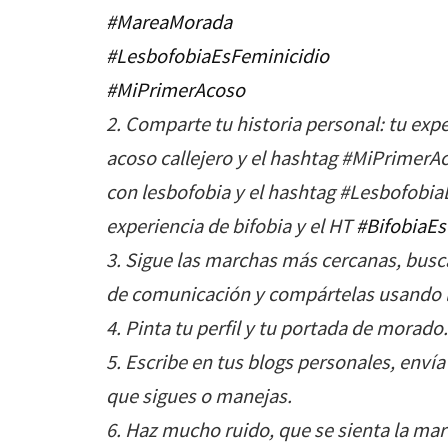
‪#‎
MareaMorada‬
‪#‎
LesbofobiaEsFeminicidio‬
‪#‎
MiPrimerAcoso‬
2. Comparte tu historia personal: tu expe
acoso callejero y el hashtag #MiPrimerAc
con lesbofobia y el hashtag #Lesbofobia
experiencia de bifobia y el HT
‪#‎
BifobiaEs
3. Sigue las marchas más cercanas, busc
de comunicación y compártelas usando 
4. Pinta tu perfil y tu portada de morado.
5. Escribe en tus blogs personales, envía
que sigues o manejas.
6. Haz mucho ruido, que se sienta la ma