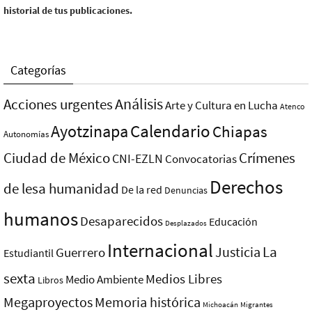
historial de tus publicaciones.
Categorías
Análisis
Acciones urgentes
Arte y Cultura en Lucha
Atenco
Ayotzinapa
Calendario
Chiapas
Autonomías
Ciudad de México
Crímenes
CNI-EZLN
Convocatorias
Derechos
de lesa humanidad
De la red
Denuncias
humanos
Desaparecidos
Educación
Desplazados
Internacional
La
Justicia
Guerrero
Estudiantil
sexta
Medios Libres
Medio Ambiente
Libros
Megaproyectos
Memoria histórica
Michoacán
Migrantes