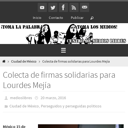
Ir
al
Inicio
Contacto
Publicar
contenido
Inicio
Ciudad de México
Colecta de firmas solidarias para Lourdes Mejía
Colecta de firmas solidarias para
Lourdes Mejía
medioslibres
20 marzo, 2016
,
Ciudad de México
Perseguidos y perseguidas politicos
México 15 de