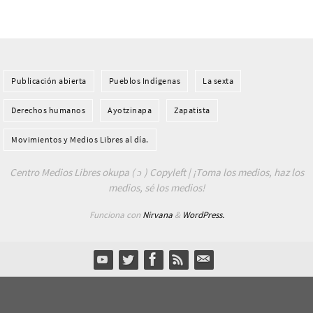
Publicación abierta
Pueblos Indí­genas
La sexta
Derechos humanos
Ayotzinapa
Zapatista
Movimientos y Medios Libres al día.
Centro Medios Libres okupa ( ɔ ) Copyleft | ¡Toma los medios, haz los
medios, sé los medios!
Funciona con
Nirvana
&
WordPress.