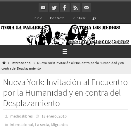
Ir
al
Inicio
Contacto
Publicar
contenido
Inicio
Internacional
Nueva York: Invitación al Encuentro por la Humanidad y en
contra del Desplazamiento
Nueva York: Invitación al Encuentro
por la Humanidad y en contra del
Desplazamiento
medioslibres
18 enero, 2016
,
,
Internacional
La sexta
Migrantes