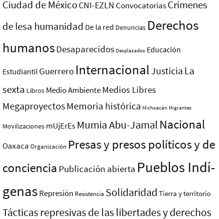
Ciudad de México
Crímenes
CNI-EZLN
Convocatorias
Derechos
de lesa humanidad
De la red
Denuncias
humanos
Desaparecidos
Educación
Desplazados
Internacional
La
Justicia
Guerrero
Estudiantil
sexta
Medios Libres
Medio Ambiente
Libros
Megaproyectos
Memoria histórica
Michoacán
Migrantes
Nacional
Mumia Abu-Jamal
mUjErEs
Movilizaciones
Presas y presos polí­ticos y de
Oaxaca
Organización
Pueblos Indí­
conciencia
Publicación abierta
genas
Solidaridad
Represión
Tierra y territorio
Resistencia
Tácticas represivas de las libertades y derechos