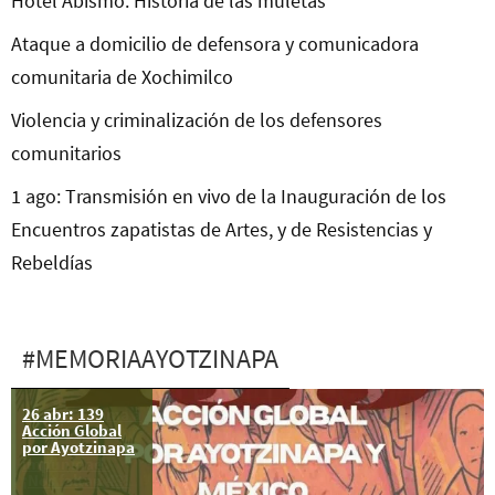
Hotel Abismo: Historia de las muletas
Ataque a domicilio de defensora y comunicadora
comunitaria de Xochimilco
Violencia y criminalización de los defensores
comunitarios
1 ago: Transmisión en vivo de la Inauguración de los
Encuentros zapatistas de Artes, y de Resistencias y
Rebeldías
#MEMORIAAYOTZINAPA
26 abr: 139
La Sexta llama a
Acción Global
marchar: 11
por Ayotzinapa
meses de
impunidad.
¡Nos faltan 43!