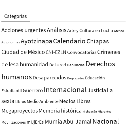
Categorías
Análisis
Acciones urgentes
Arte y Cultura en Lucha
Atenco
Ayotzinapa
Calendario
Chiapas
Autonomías
Ciudad de México
Crímenes
CNI-EZLN
Convocatorias
Derechos
de lesa humanidad
De la red
Denuncias
humanos
Desaparecidos
Educación
Desplazados
Internacional
La
Justicia
Guerrero
Estudiantil
sexta
Medios Libres
Medio Ambiente
Libros
Megaproyectos
Memoria histórica
Michoacán
Migrantes
Nacional
Mumia Abu-Jamal
mUjErEs
Movilizaciones