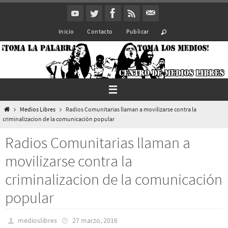
Ir
al
Inicio
Contacto
Publicar
contenido
Inicio
Medios Libres
Radios Comunitarias llaman a movilizarse contra la
criminalizacion de la comunicación popular
Radios Comunitarias llaman a
movilizarse contra la
criminalizacion de la comunicación
popular
medioslibres
27 marzo, 2016