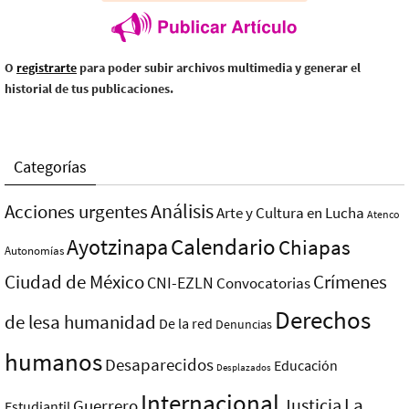
O
registrarte
para poder subir archivos multimedia y generar el
historial de tus publicaciones.
Categorías
Análisis
Acciones urgentes
Arte y Cultura en Lucha
Atenco
Ayotzinapa
Calendario
Chiapas
Autonomías
Ciudad de México
Crímenes
CNI-EZLN
Convocatorias
Derechos
de lesa humanidad
De la red
Denuncias
humanos
Desaparecidos
Educación
Desplazados
Internacional
La
Justicia
Guerrero
Estudiantil