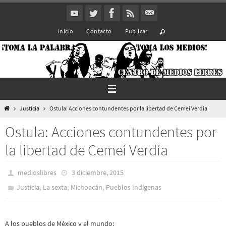
Ir
al
Inicio
Contacto
Publicar
contenido
Inicio
Justicia
Ostula: Acciones contundentes por la libertad de Cemeí Verdía
Ostula: Acciones contundentes por
la libertad de Cemeí Verdía
medioslibres
3 diciembre, 2015
,
,
,
Justicia
La sexta
Michoacán
Pueblos Indí­genas
A los pueblos de México y el mundo: