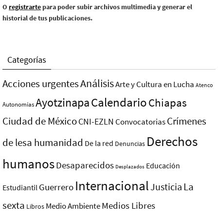
O
registrarte
para poder subir archivos multimedia y generar el
historial de tus publicaciones.
Categorías
Análisis
Acciones urgentes
Arte y Cultura en Lucha
Atenco
Ayotzinapa
Calendario
Chiapas
Autonomías
Ciudad de México
Crímenes
CNI-EZLN
Convocatorias
Derechos
de lesa humanidad
De la red
Denuncias
humanos
Desaparecidos
Educación
Desplazados
Internacional
La
Justicia
Guerrero
Estudiantil
sexta
Medios Libres
Medio Ambiente
Libros