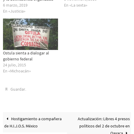
6 marzo, 2019
En «La sexta»
En «Justicia»
Ostula sienta a dialogar al
gobierno federal
24 julio, 2015
En «Michoacán»
.
Guardar
Hostigamiento a compañera
Actualización: Libres 4 presos
de H.I.J.O.S. México
políticos del 2 de octubre en
Oaxaca