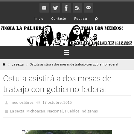
Ir
al
Inicio
Contacto
Publicar
contenido
Inicio
La sexta
Ostula asistirá a dos mesas de trabajo con gobierno federal
Ostula asistirá a dos mesas de
trabajo con gobierno federal
medioslibres
17 octubre, 2015
,
,
,
La sexta
Michoacán
Nacional
Pueblos Indí­genas