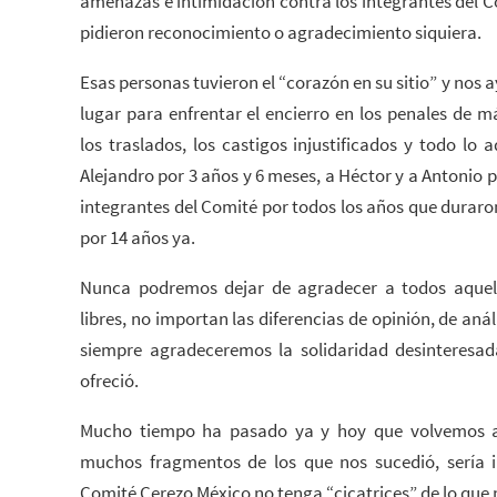
amenazas e intimidación contra los integrantes del C
pidieron reconocimiento o agradecimiento siquiera.
Esas personas tuvieron el “corazón en su sitio” y nos 
lugar para enfrentar el encierro en los penales de 
los traslados, los castigos injustificados y todo lo
Alejandro por 3 años y 6 meses, a Héctor y a Antonio p
integrantes del Comité por todos los años que duraro
por 14 años ya.
Nunca podremos dejar de agradecer a todos aquel
libres, no importan las diferencias de opinión, de anál
siempre agradeceremos la solidaridad desinteresad
ofreció.
Mucho tiempo ha pasado ya y hoy que volvemos a 
muchos fragmentos de los que nos sucedió, sería i
Comité Cerezo México no tenga “cicatrices” de lo que 