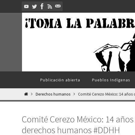
Ir
al
contenido
Ir
Publicación abierta
Pueblos Indí­genas
al
contenido
Inicio
Derechos humanos
Comité Cerezo México: 14 años
Comité Cerezo México: 14 años 
derechos humanos #DDHH