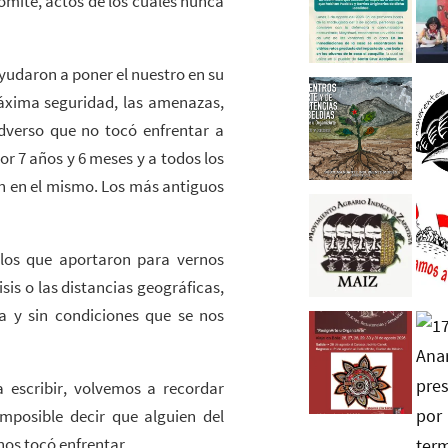
omité, actos de los cuales nunca
ayudaron a poner el nuestro en su
máxima seguridad, las amenazas,
 adverso que no tocó enfrentar a
or 7 años y 6 meses y a todos los
n en el mismo. Los más antiguos
los que aportaron para vernos
isis o las distancias geográficas,
a y sin condiciones que se nos
escribir, volvemos a recordar
mposible decir que alguien del
nos tocó enfrentar.