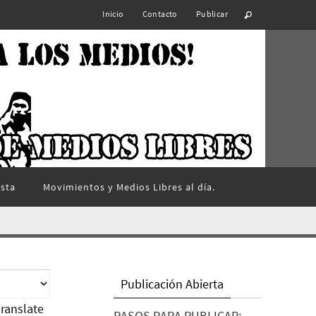
Inicio
Contacto
Publicar
ista
Movimientos y Medios Libres al día.
Publicación Abierta
ranslate
PASOS PARA PUBLICAR: