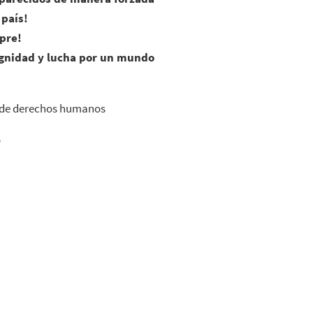
 país!
mpre!
gnidad y lucha por un mundo
n de derechos humanos
o