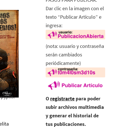
Dar clic en la imagen con el
texto “Publicar Artículo” e
ingresa:
(nota: usuario y contraseña
alapa
serán cambiados
ca este
periódicamente)
tro de
ta es la
a rolar y
opyplis.
O
registrarte
para poder
subir archivos multimedia
y generar el historial de
elita
tus publicaciones.