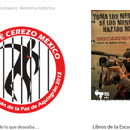
 humanos
,
Memoria histórica
El Rebozo, P
Editorial, publi
folleto del Cen
Medios Libres. Es
edición 2016. Par
compartir. (c) C
Libros de la Escu
o de lo que deseaba…