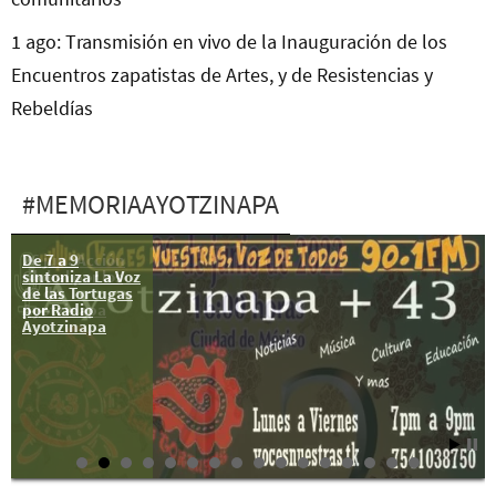
1 ago: Transmisión en vivo de la Inauguración de los
Encuentros zapatistas de Artes, y de Resistencias y
Rebeldías
#MEMORIAAYOTZINAPA
De 7 a 9
26 jun: Acción
sintoniza La Voz
Global por los
de las Tortugas
43 de
por Radio
Ayotzinapa
Ayotzinapa