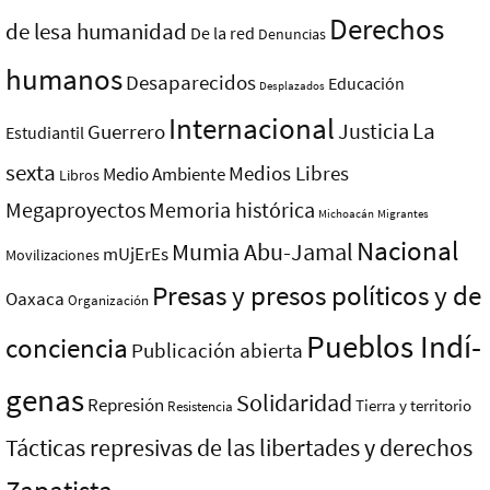
Derechos
de lesa humanidad
De la red
Denuncias
humanos
Desaparecidos
Educación
Desplazados
Internacional
La
Justicia
Guerrero
Estudiantil
sexta
Medios Libres
Medio Ambiente
Libros
Megaproyectos
Memoria histórica
Michoacán
Migrantes
Nacional
Mumia Abu-Jamal
mUjErEs
Movilizaciones
Presas y presos polí­ticos y de
Oaxaca
Organización
Pueblos Indí­
conciencia
Publicación abierta
genas
Solidaridad
Represión
Tierra y territorio
Resistencia
Tácticas represivas de las libertades y derechos