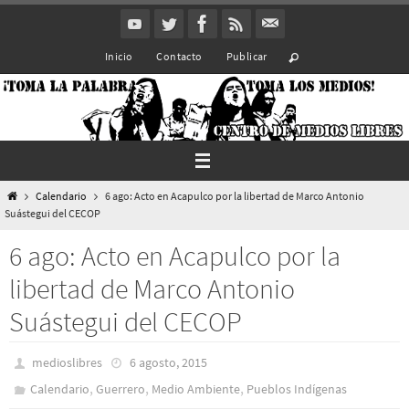
Ir
al
Inicio
Contacto
Publicar
contenido
Inicio
Calendario
6 ago: Acto en Acapulco por la libertad de Marco Antonio
Suástegui del CECOP
6 ago: Acto en Acapulco por la
libertad de Marco Antonio
Suástegui del CECOP
medioslibres
6 agosto, 2015
,
,
,
Calendario
Guerrero
Medio Ambiente
Pueblos Indí­genas