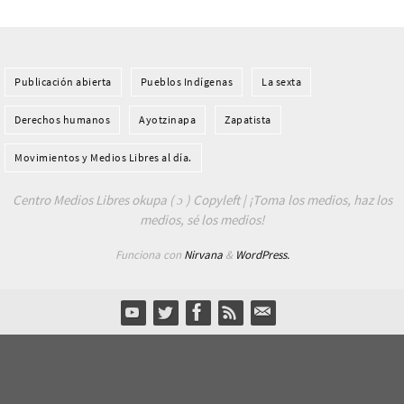
Publicación abierta
Pueblos Indí­genas
La sexta
Derechos humanos
Ayotzinapa
Zapatista
Movimientos y Medios Libres al día.
Centro Medios Libres okupa ( ɔ ) Copyleft | ¡Toma los medios, haz los
medios, sé los medios!
Funciona con
Nirvana
&
WordPress.