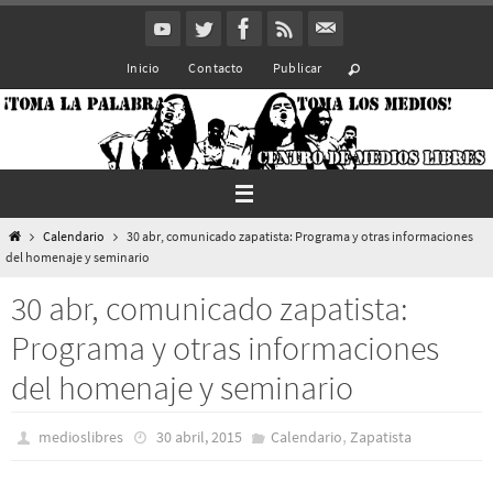
Ir
al
Inicio
Contacto
Publicar
contenido
Inicio
Calendario
30 abr, comunicado zapatista: Programa y otras informaciones
del homenaje y seminario
30 abr, comunicado zapatista:
Programa y otras informaciones
del homenaje y seminario
,
medioslibres
30 abril, 2015
Calendario
Zapatista