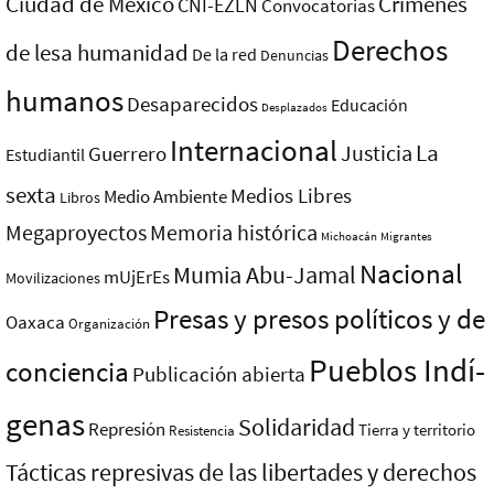
Ciudad de México
Crímenes
CNI-EZLN
Convocatorias
Derechos
de lesa humanidad
De la red
Denuncias
humanos
Desaparecidos
Educación
Desplazados
Internacional
La
Justicia
Guerrero
Estudiantil
sexta
Medios Libres
Medio Ambiente
Libros
Megaproyectos
Memoria histórica
Michoacán
Migrantes
Nacional
Mumia Abu-Jamal
mUjErEs
Movilizaciones
Presas y presos polí­ticos y de
Oaxaca
Organización
Pueblos Indí­
conciencia
Publicación abierta
genas
Solidaridad
Represión
Tierra y territorio
Resistencia
Tácticas represivas de las libertades y derechos