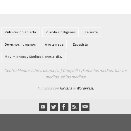
Publicación abierta
Pueblos Indí­genas
La sexta
Derechos humanos
Ayotzinapa
Zapatista
Movimientos y Medios Libres al día.
Centro Medios Libres okupa ( ɔ ) Copyleft | ¡Toma los medios, haz los
medios, sé los medios!
Funciona con
Nirvana
&
WordPress.