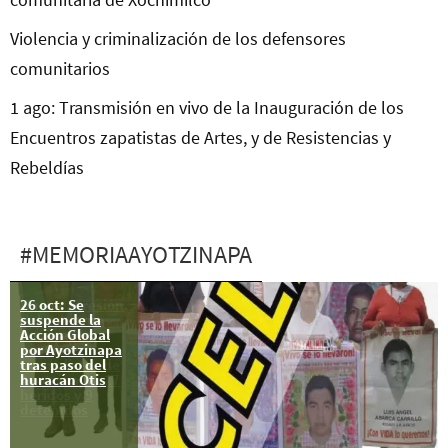
Violencia y criminalización de los defensores
comunitarios
1 ago: Transmisión en vivo de la Inauguración de los
Encuentros zapatistas de Artes, y de Resistencias y
Rebeldías
#MEMORIAAYOTZINAPA
26 oct: Se
Nueva agresión
suspende la
del gobierno
Acción Global
mexicano
por Ayotzinapa
contra
tras paso del
normalistas de
huracán Otis
Ayotzinapa, 17
heridos y 9
detenidos