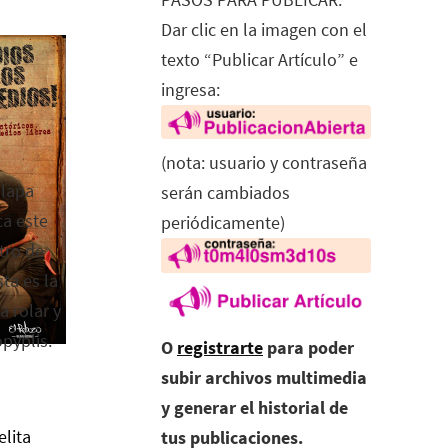
Dar clic en la imagen con el
texto “Publicar Artículo” e
ingresa:
(nota: usuario y contraseña
alapa
serán cambiados
ca este
periódicamente)
tro de
ta es la
a rolar y
opyplis.
O
registrarte
para poder
subir archivos multimedia
y generar el historial de
elita
tus publicaciones.