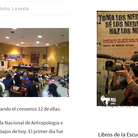
éxico
,
La sexta
El Rebozo, P
Editorial, publi
folleto del Cen
Medios Libres. Es
edición 2016. Par
compartir. (c) C
ando el consenso 12 de ellas.
ela Nacional de Antropología e
bajos de hoy. El primer día fue
Libros de la Escu