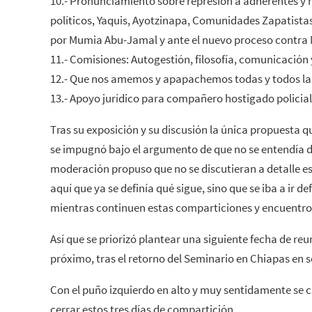
10.- Pronunciamiento sobre represión a adherentes y
políticos, Yaquis, Ayotzinapa, Comunidades Zapatista
por Mumia Abu-Jamal y ante el nuevo proceso contra 
11.- Comisiones: Autogestión, filosofía, comunicación 
12.- Que nos amemos y apapachemos todas y todos las 
13.- Apoyo jurídico para compañero hostigado policial
Tras su exposición y su discusión la única propuesta q
se impugnó bajo el argumento de que no se entendía d
moderación propuso que no se discutieran a detalle es
aquí que ya se definía qué sigue, sino que se iba a ir d
mientras continuen estas comparticiones y encuentro
Así que se priorizó plantear una siguiente fecha de reun
próximo, tras el retorno del Seminario en Chiapas en 
Con el puño izquierdo en alto y muy sentidamente se 
cerrar estos tres días de compartición.