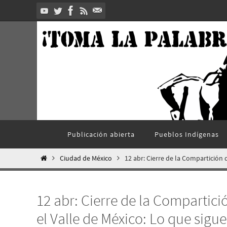
Ir
al
contenido
Ir
Publicación abierta
Pueblos Indí­genas
al
contenido
Inicio
Ciudad de México
12 abr: Cierre de la Compartición 
12 abr: Cierre de la Compartici
el Valle de México: Lo que sigue