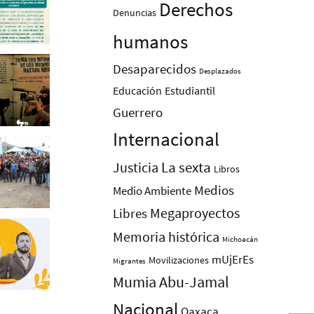
Derechos
Denuncias
humanos
Desaparecidos
Desplazados
Educación
Estudiantil
Guerrero
Internacional
La sexta
Justicia
Libros
Medios
Medio Ambiente
Megaproyectos
Libres
Memoria histórica
Michoacán
mUjErEs
Movilizaciones
Migrantes
Mumia Abu-Jamal
Nacional
Oaxaca