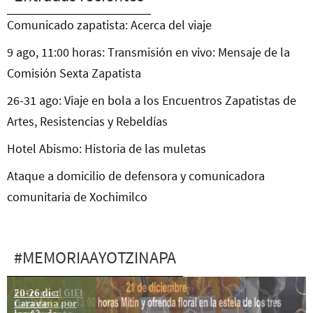
Comunicado zapatista: Acerca del viaje
9 ago, 11:00 horas: Transmisión en vivo: Mensaje de la
Comisión Sexta Zapatista
26-31 ago: Viaje en bola a los Encuentros Zapatistas de
Artes, Resistencias y Rebeldías
Hotel Abismo: Historia de las muletas
Ataque a domicilio de defensora y comunicadora
comunitaria de Xochimilco
#MEMORIAAYOTZINAPA
20-26 dic:
Entrega el GIEI
Caravana por
ruta de