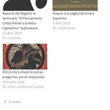
Reporte del Registro al
Ataque a la página de Enlace
Seminario “El Pensamiento
Zapatista
Crítico frente a la Hidra
7 abril, 2015
Capitalista” SupGaleano
En «Calendario»
22 abril, 2015
En «La sexta»
#EZLN, De CompArte: pocas
preguntas, pocas respuestas.
16 marzo, 2016
En «Arte y Cultura en Lucha»
.
Guardar