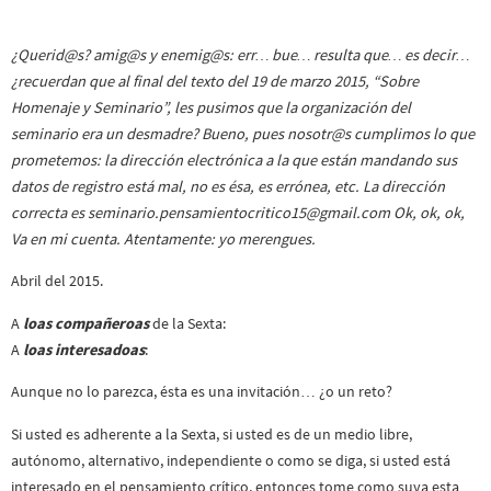
¿Querid@s? amig@s y enemig@s: err… bue… resulta que… es decir…
¿recuerdan que al final del texto del 19 de marzo 2015, “Sobre
Homenaje y Seminario”, les pusimos que la organización del
seminario era un desmadre? Bueno, pues nosotr@s cumplimos lo que
prometemos: la dirección electrónica a la que están mandando sus
datos de registro está mal, no es ésa, es errónea, etc. La dirección
correcta es
seminario.pensamientocritico15@gmail.com
Ok, ok, ok,
Va en mi cuenta. Atentamente: yo merengues.
Abril del 2015.
A
loas compañeroas
de la Sexta:
A
loas interesadoas
:
Aunque no lo parezca, ésta es una invitación… ¿o un reto?
Si usted es adherente a la Sexta, si usted es de un medio libre,
autónomo, alternativo, independiente o como se diga, si usted está
interesado en el pensamiento crítico, entonces tome como suya esta