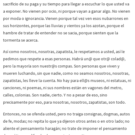
sacrificio de su paga y su tiempo para llegar a escuchar lo que usted va
a exponer. No vienen por ocio, ni porque vayan a ganar algo. No vienen
por moda o ignorancia. Vienen porque tal vez ven esos nubarrones en
sus horizontes, porque las lluvias y vientos ya los azotan, porque el
hambre de tratar de entender no se sacia, porque sienten que la
tormenta se acerca.
Así como nosotros, nosotras, zapatista, le respetamos a usted, así le
pedimos que respete a esas personas. Habrá un@ que otr@ colad@,
pero la mayoría son nuestr@s compas. Son personas que viven y
mueren luchando, sin que nadie, como no seamos nosotros, nosotras,
zapatistas, les lleve la cuenta. No hay para ell@s museos, ni estatuas, ni
canciones, ni poemas, ni sus nombres están en vagones del metro,
calles, colonias. Son nadie, cierto. Y no a pesar de eso, sino
precisamente por eso, para nosotras, nosotros, zapatistas, son todo.
Entonces, no se ofenda usted, pero no traiga consignas, dogmas, autos
de fe, modas; no repita lo que ya dijeron otros antes o en otro lado; no
aliente el pensamiento haragán; no trate de imponer el pensamiento