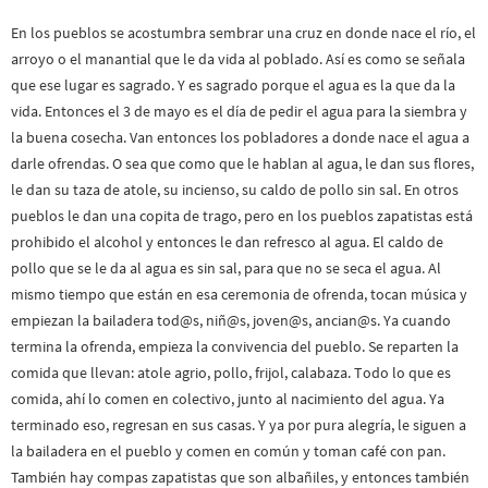
En los pueblos se acostumbra sembrar una cruz en donde nace el río, el
arroyo o el manantial que le da vida al poblado. Así es como se señala
que ese lugar es sagrado. Y es sagrado porque el agua es la que da la
vida. Entonces el 3 de mayo es el día de pedir el agua para la siembra y
la buena cosecha. Van entonces los pobladores a donde nace el agua a
darle ofrendas. O sea que como que le hablan al agua, le dan sus flores,
le dan su taza de atole, su incienso, su caldo de pollo sin sal. En otros
pueblos le dan una copita de trago, pero en los pueblos zapatistas está
prohibido el alcohol y entonces le dan refresco al agua. El caldo de
pollo que se le da al agua es sin sal, para que no se seca el agua. Al
mismo tiempo que están en esa ceremonia de ofrenda, tocan música y
empiezan la bailadera tod@s, niñ@s, joven@s, ancian@s. Ya cuando
termina la ofrenda, empieza la convivencia del pueblo. Se reparten la
comida que llevan: atole agrio, pollo, frijol, calabaza. Todo lo que es
comida, ahí lo comen en colectivo, junto al nacimiento del agua. Ya
terminado eso, regresan en sus casas. Y ya por pura alegría, le siguen a
la bailadera en el pueblo y comen en común y toman café con pan.
También hay compas zapatistas que son albañiles, y entonces también