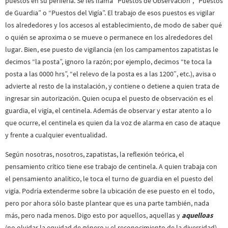
puestos en su periferia. Se les llama “Puestos de Observación”, “Puestos
de Guardia” o “Puestos del Vigía”. El trabajo de esos puestos es vigilar
los alrededores y los accesos al establecimiento, de modo de saber qué
o quién se aproxima o se mueve o permanece en los alrededores del
lugar. Bien, ese puesto de vigilancia (en los campamentos zapatistas le
decimos “la posta”, ignoro la razón; por ejemplo, decimos “te toca la
posta a las 0000 hrs”, “el relevo de la posta es a las 1200″, etc.), avisa o
advierte al resto de la instalación, y contiene o detiene a quien trata de
ingresar sin autorización. Quien ocupa el puesto de observación es el
guardia, el vigía, el centinela. Además de observar y estar atento a lo
que ocurre, el centinela es quien da la voz de alarma en caso de ataque
y frente a cualquier eventualidad.
Según nosotras, nosotros, zapatistas, la reflexión teórica, el
pensamiento crítico tiene ese trabajo de centinela. A quien trabaja con
el pensamiento analítico, le toca el turno de guardia en el puesto del
vigía. Podría extenderme sobre la ubicación de ese puesto en el todo,
pero por ahora sólo baste plantear que es una parte también, nada
más, pero nada menos. Digo esto por aquellos, aquellas y
aquelloas
(no olvidar la equidad de género y el reconocimiento de la diversidad)