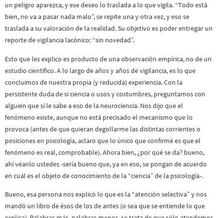
un peligro aparezca, y ese deseo lo traslada a lo que vigila. “Todo está
bien, no va a pasar nada malo”, se repite una y otra vez, y eso se
traslada a su valoración de la realidad. Su objetivo es poder entregar un
reporte de vigilancia lacónico: “sin novedad”.
Esto que les explico es producto de una observación empírica, no de un
estudio científico. A lo largo de años y años de vigilancia, es lo que
concluimos de nuestra propia (y reducida) experiencia. Con la
persistente duda de si ciencia o usos y costumbres, preguntamos con
alguien que sí le sabe a eso de la neurociencia. Nos dijo que el
fenómeno existe, aunque no está precisado el mecanismo que lo
provoca (antes de que quieran degollarme las distintas corrientes o
posiciones en psicología, aclaro que lo único que confirmé es que el
fenómeno es real, comprobable). Ahora bien, ¿por qué se da? bueno,
ahí véanlo ustedes -sería bueno que, ya en eso, se pongan de acuerdo
en cuál es el objeto de conocimiento de la “ciencia” de la psicología-.
Bueno, esa persona nos explicó lo que es la “atención selectiva” y nos
mandó un libro de ésos de los de antes (o sea que se entiende lo que
explica). Palabras más, palabras menos, se trata de que sólo atendemos