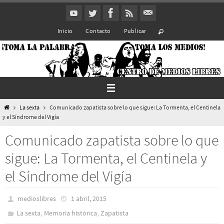
Ir
al
Inicio
Contacto
Publicar
contenido
Inicio
La sexta
Comunicado zapatista sobre lo que sigue: La Tormenta, el Centinela
y el Síndrome del Vigía
Comunicado zapatista sobre lo que
sigue: La Tormenta, el Centinela y
el Síndrome del Vigía
medioslibres
1 abril, 2015
,
,
La sexta
Memoria histórica
Zapatista