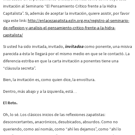
invitación al Seminario “El Pensamiento Crítico frente a la Hidra
Capitalista”. Si, además de aceptar la invitación, quiere asistir, por favor
siga este link:
http://enlacezapatista.ezln.org.mx/registro-al-seminario-
de-reflexion-y-analisis-el-pensamiento-critico-frente-a-la-hidra-
capitalista/
Si usted ha sido invitada, invitado,
invitadoa
como ponente, una misiva
parecida a ésta le llegará por el mismo medio en que se le contactó. La
diferencia estriba en que la carta invitación a ponentes tiene una
“cláusula secreta”.
Bien, la invitación es, como quien dice, la envoltura.
Dentro, más abajo y a la izquierda, está…
El Reto.
Oh, lo sé. Los clásicos inicios de las reflexiones zapatistas:
desconcertantes, anacrónicos, desubicados, absurdos. Como no
queriendo, como así nomás, como “ahí les dejamos”, como “ahí lo