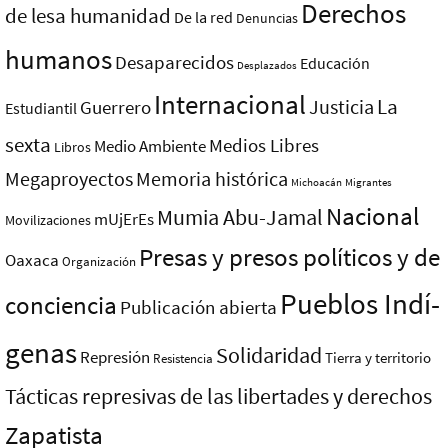
Derechos
de lesa humanidad
De la red
Denuncias
humanos
Desaparecidos
Educación
Desplazados
Internacional
La
Justicia
Guerrero
Estudiantil
sexta
Medios Libres
Medio Ambiente
Libros
Megaproyectos
Memoria histórica
Michoacán
Migrantes
Nacional
Mumia Abu-Jamal
mUjErEs
Movilizaciones
Presas y presos polí­ticos y de
Oaxaca
Organización
Pueblos Indí­
conciencia
Publicación abierta
genas
Solidaridad
Represión
Tierra y territorio
Resistencia
Tácticas represivas de las libertades y derechos
Zapatista