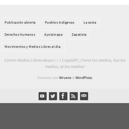
Publicación abierta
Pueblos Indí­genas
La sexta
Derechos humanos
Ayotzinapa
Zapatista
Movimientos y Medios Libres al día.
Centro Medios Libres okupa ( ɔ ) Copyleft | ¡Toma los medios, haz los
medios, sé los medios!
Funciona con
Nirvana
&
WordPress.