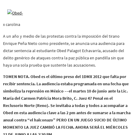
x carolina
A un año y medio de las protestas contra la imposición del tirano
Enrique Peña Nieto como presidente, se anuncia una audiencia para
dictar sentencia al estudiante Obed Palagot Echavarría, acusado del
delito genérico de ataques contra la paz pública en pandilla sin que
haya una sola prueba que sustente las acusaciones.
TOMEN NOTA. Obed es el último preso del 1DMX 2012 que falta por
recibir sentencia. La audiencia estaba programada en una fecha que
simboliza la represión en México ––el martes 10 de junio ante la Lic.
María del Carmen Patricia Mora Brito, C. Juez 47 Penal en el
Reclusorio Norte (Reno). Se invitaba a todas y todos a acompañar a
Obed en esta audiencia clave a las 2 pm antes de sumarse a la marcha
anual contra “el halconazo” PERO EN UN JUEGO SUCIO DE ÚLTIMO
MOMENTO LA JUEZ CAMBIÓ LA FECHA. AHORA SERÁ EL MIÉRCOLES
11 DE JUNIO A LAS 2:30 PM.