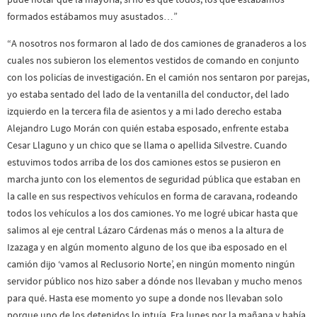
formados estábamos muy asustados…”
“A nosotros nos formaron al lado de dos camiones de granaderos a los
cuales nos subieron los elementos vestidos de comando en conjunto
con los policías de investigación. En el camión nos sentaron por parejas,
yo estaba sentado del lado de la ventanilla del conductor, del lado
izquierdo en la tercera fila de asientos y a mi lado derecho estaba
Alejandro Lugo Morán con quién estaba esposado, enfrente estaba
Cesar Llaguno y un chico que se llama o apellida Silvestre. Cuando
estuvimos todos arriba de los dos camiones estos se pusieron en
marcha junto con los elementos de seguridad pública que estaban en
la calle en sus respectivos vehículos en forma de caravana, rodeando
todos los vehículos a los dos camiones. Yo me logré ubicar hasta que
salimos al eje central Lázaro Cárdenas más o menos a la altura de
Izazaga y en algún momento alguno de los que iba esposado en el
camión dijo ‘vamos al Reclusorio Norte’, en ningún momento ningún
servidor público nos hizo saber a dónde nos llevaban y mucho menos
para qué. Hasta ese momento yo supe a donde nos llevaban solo
porque uno de los detenidos lo intuía. Era lunes por la mañana y había