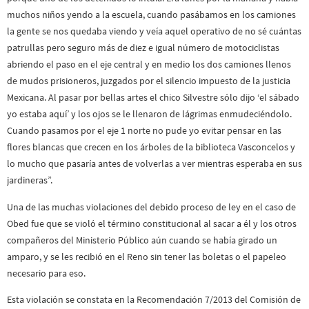
muchos niños yendo a la escuela, cuando pasábamos en los camiones
la gente se nos quedaba viendo y veía aquel operativo de no sé cuántas
patrullas pero seguro más de diez e igual número de motociclistas
abriendo el paso en el eje central y en medio los dos camiones llenos
de mudos prisioneros, juzgados por el silencio impuesto de la justicia
Mexicana. Al pasar por bellas artes el chico Silvestre sólo dijo ‘el sábado
yo estaba aquí’ y los ojos se le llenaron de lágrimas enmudeciéndolo.
Cuando pasamos por el eje 1 norte no pude yo evitar pensar en las
flores blancas que crecen en los árboles de la biblioteca Vasconcelos y
lo mucho que pasaría antes de volverlas a ver mientras esperaba en sus
jardineras”.
Una de las muchas violaciones del debido proceso de ley en el caso de
Obed fue que se violó el término constitucional al sacar a él y los otros
compañeros del Ministerio Público aún cuando se había girado un
amparo, y se les recibió en el Reno sin tener las boletas o el papeleo
necesario para eso.
Esta violación se constata en la Recomendación 7/2013 del Comisión de