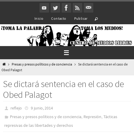
Ir
al
Inicio
Contacto
Publicar
contenido
Inicio
Presas y presos polí­ticos y de conciencia
Se dictará sentencia en el caso de
Obed Palagot
Se dictará sentencia en el caso de
Obed Palagot
reflejo
9 junio, 2014
,
,
Presas y presos polí­ticos y de conciencia
Represión
Tácticas
represivas de las libertades y derechos