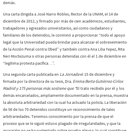
demás.
Una carta dirigida a José Narro Robles, Rector de la UNAM, el 14 de
diciembre de 2012, y firmado por más de cien académicos, estudiantes,
trabajadores y egresados universitarios, así como ciudadanos y
familiares de los detenidos, le conminó a proporcionar “todo el apoyo
legal que la Universidad pueda brindar para alcanzar el sobreseimiento
de la Acción Penal contra Obed” y también contra Ana Lilia Yepez, Rita
Neri Moctezuma o otras personas detenidas con él el 1 de diciembre en
“legítima protesta pacífica…”.
Una segunda carta publicada en
La Jornada
el 15 de diciembre y
firmada por la directora de su tesis, Dra.
Emma Berta Gutiérrez-Cirlos
Madrid y 175 personas más sostiene que “
El trato recibido por él y los
demás encarcelados, ampliamente documentado en la prensa, muestra
la absoluta arbitrariedad con la cual ha actuado la policía. La liberación
de 56 de los 70 detenidos constituye un reconocimiento de tales
arbitrariedades. Tenemos conocimiento por la prensa de que el
proceso que se le siguió estuvo plagado de irregularidades, y que la
acusación no se ha sustentado sobre prueba alguna, lo cual constituye