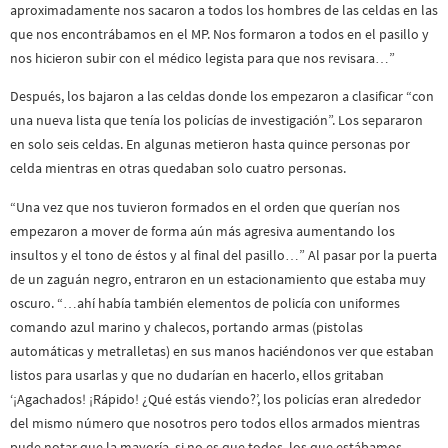
aproximadamente nos sacaron a todos los hombres de las celdas en las
que nos encontrábamos en el MP. Nos formaron a todos en el pasillo y
nos hicieron subir con el médico legista para que nos revisara…”
Después, los bajaron a las celdas donde los empezaron a clasificar “con
una nueva lista que tenía los policías de investigación”. Los separaron
en solo seis celdas. En algunas metieron hasta quince personas por
celda mientras en otras quedaban solo cuatro personas.
“Una vez que nos tuvieron formados en el orden que querían nos
empezaron a mover de forma aún más agresiva aumentando los
insultos y el tono de éstos y al final del pasillo…” Al pasar por la puerta
de un zaguán negro, entraron en un estacionamiento que estaba muy
oscuro. “…ahí había también elementos de policía con uniformes
comando azul marino y chalecos, portando armas (pistolas
automáticas y metralletas) en sus manos haciéndonos ver que estaban
listos para usarlas y que no dudarían en hacerlo, ellos gritaban
‘¡Agachados! ¡Rápido! ¿Qué estás viendo?’, los policías eran alrededor
del mismo número que nosotros pero todos ellos armados mientras
pude notar que la mayoría, si no es que todos, los que estábamos