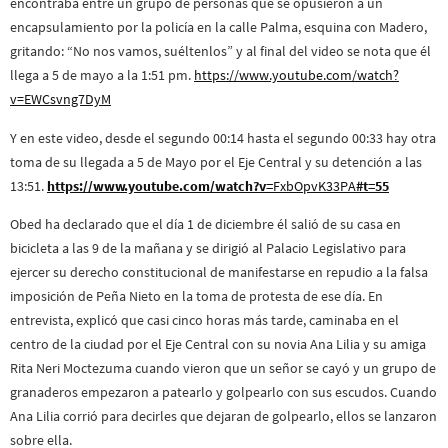
encontraba entre un grupo de personas que se opusieron a un
encapsulamiento por la policía en la calle Palma, esquina con Madero,
gritando: “No nos vamos, suéltenlos” y al final del video se nota que él
llega a 5 de mayo a la 1:51 pm.
https://www.youtube.com/watch?
v=EWCsvng7DyM
Y en este video, desde el segundo 00:14 hasta el segundo 00:33 hay otra
toma de su llegada a 5 de Mayo por el Eje Central y su detención a las
13:51.
https://www.youtube.com/watch?v=
FxbOpvK33PA
#t=55
Obed ha declarado que el día 1 de diciembre él salió de su casa en
bicicleta a las 9 de la mañana y se dirigió al Palacio Legislativo para
ejercer su derecho constitucional de manifestarse en repudio a la falsa
imposición de Peña Nieto en la toma de protesta de ese día. En
entrevista, explicó que casi cinco horas más tarde, caminaba en el
centro de la ciudad por el Eje Central con su novia Ana Lilia y su amiga
Rita Neri Moctezuma cuando vieron que un señor se cayó y un grupo de
granaderos empezaron a patearlo y golpearlo con sus escudos. Cuando
Ana Lilia corrió para decirles que dejaran de golpearlo, ellos se lanzaron
sobre ella.