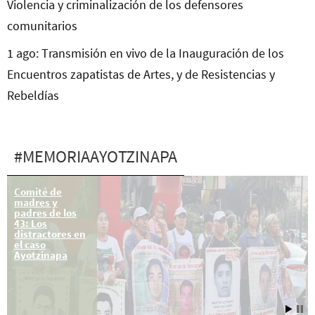
Violencia y criminalización de los defensores
comunitarios
1 ago: Transmisión en vivo de la Inauguración de los
Encuentros zapatistas de Artes, y de Resistencias y
Rebeldías
#MEMORIAAYOTZINAPA
24 sep 00:30
Comité de
Agresión contra
madres y
estudiantes de
padres de los
Ayotzinapa en
43: Los
Chilpancingo
distractores en
el caso
Ayotzinapa