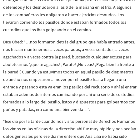
detenidos y los desnudaron a las 6 de la mañana en el frío. A algunos
de los compañeros les obligaron a hacer ejercicios desnudos. Los
llevaron corriendo los pasillos donde estaban formados todos los
custodios que los iban golpeando en el camino.
Dice Obed: “…nos formaron detrás del grupo que había entrado antes,
nos hacían mantenernos a veces parados, a veces sentados, a veces
agachados y a veces contra la pared, buscando cualquier excusa para
abofetearnos ‘¡que te agaches! ¡Párate! ¡No veas! ¡Pega bien la frente a
la pared!’. Cuando ya estuvimos todos en aquel pasillo de diez metros
de ancho nos empezaron a mover por el pasillo hasta llegar a una
entrada y pasando esta ya eran los pasillos del reclusorio y ahí al entrar
estaban además de internos caminando por ahí una serie de custodios
formados a lo largo del pasillo, listos y dispuestos para golpearnos con
puños y patadas, era como una bienvenida…”.
“Ese día por la tarde cuando nos visitó personal de Derechos Humanos
los vimos en las oficinas de la dirección ahí fue muy rápido y nos pedían
datos generales pero ese día me enteré que Ana Lilia no había sido