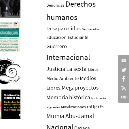
Derechos
Denuncias
humanos
Desaparecidos
Desplazados
Educación
Estudiantil
Guerrero
Internacional
La sexta
Justicia
Libros
Medios
Medio Ambiente
Megaproyectos
Libres
Memoria histórica
Michoacán
mUjErEs
Movilizaciones
Migrantes
Mumia Abu-Jamal
Nacional
Oaxaca