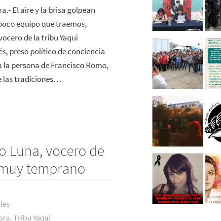
.- El aire y la brisa golpean
 poco equipo que traemos,
ocero de la tribu Yaqui
s, preso político de conciencia
ia la persona de Francisco Romo,
e las tradiciones…
io Luna, vocero de
e muy temprano
les
ora
,
Tribu Yaqui