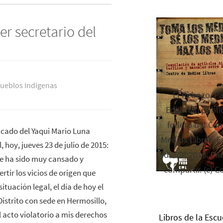
er secretario del
ueblos Indí­genas
El Rebozo, P
Editorial, publi
folleto del Cen
ado del Yaqui Mario Luna
Medios Libres. Es
, hoy, jueves 23 de julio de 2015:
edición 2016. Par
ue ha sido muy cansado y
compartir. (c) C
ertir los vicios de origen que
ituación legal, el día de hoy el
istrito con sede en Hermosillo,
 acto violatorio a mis derechos
Libros de la Escu