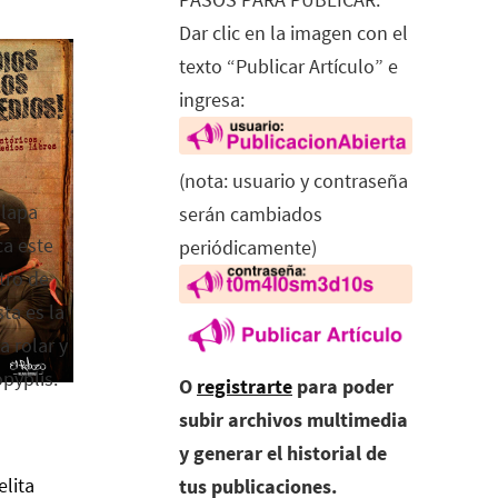
Dar clic en la imagen con el
texto “Publicar Artículo” e
ingresa:
(nota: usuario y contraseña
alapa
serán cambiados
ca este
periódicamente)
tro de
ta es la
a rolar y
opyplis.
O
registrarte
para poder
subir archivos multimedia
y generar el historial de
elita
tus publicaciones.