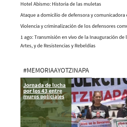
Hotel Abismo: Historia de las muletas
Ataque a domicilio de defensora y comunicadora 
Violencia y criminalización de los defensores com
1 ago: Transmisión en vivo de la Inauguración de 
Artes, y de Resistencias y Rebeldías
#MEMORIAAYOTZINAPA
Jornada de lucha
17-27 sep:
por los 43 entre
Jornadas de
muros policiales
Lucha Ayotzinapa
11 Años Luces y
Sombras