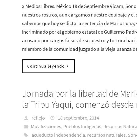
x Medios Libres. México 18 de Septiembre Vicam, Sonora
nuestros rostros, aun cargamos nuestro equipaje y el
sabemos que hoy se dicta la sentencia de Mario Luna, v
incriminado por el gobierno estatal de Guillermo Padré
acusado por cargos falsos de secuestro y tortura hac
miembro de la comunidad juzgado a la vieja usanza d
Continua leyendo
Jornada por la libertad de Mar
la Tribu Yaqui, comenzó desd
reflejo
18 septiembre, 2014
Movilizaciones
,
Pueblos Indí­genas
,
Recursos Natura
acueducto independencia
,
recursos naturales
,
Son