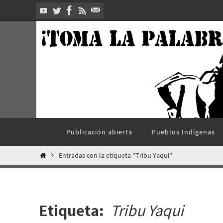
Ir
al
contenido
Ir
Publicación abierta
Pueblos Indí­genas
al
contenido
Inicio
Entradas con la etiqueta "Tribu Yaqui"
Etiqueta:
Tribu Yaqui