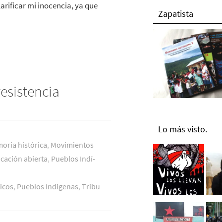
rificar mi inocencia, ya que
Zapatista
resistencia
Lo más visto.
oria histórica
,
Movimientos
icación abierta
,
Pueblos Indí­
icos
,
Pueblos Indigenas
,
Tribu