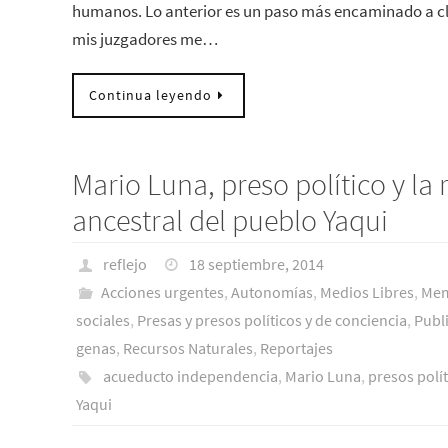
humanos. Lo anterior es un paso más encaminado a cla
mis juzgadores me…
Continua leyendo
Mario Luna, preso político y la 
ancestral del pueblo Yaqui
reflejo
18 septiembre, 2014
Acciones urgentes
,
Autonomías
,
Medios Libres
,
Mem
sociales
,
Presas y presos polí­ticos y de conciencia
,
Publ
genas
,
Recursos Naturales
,
Reportajes
acueducto independencia
,
Mario Luna
,
presos polít
Yaqui