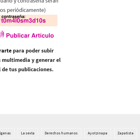
suario y contraseña serán
os periódicamente)
rarte
para poder subir
 multimedia y generar el
l de tus publicaciones.
í­genas
La sexta
Derechos humanos
Ayotzinapa
Zapatista