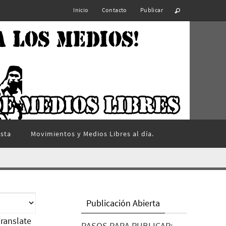
Inicio
Contacto
Publicar
ista
Movimientos y Medios Libres al día.
Publicación Abierta
ranslate
PASOS PARA PUBLICAR: