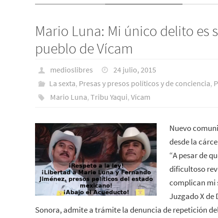
Mario Luna: Mi único delito es s
pueblo de Vícam
medioslibres
24 julio, 2015
La sexta
,
Presas y presos polí­ticos y de conciencia
,
P
Mario Luna
,
Tribu Yaqui
,
Vícam
Nuevo comunic
desde la cárcel
“A pesar de q
dificultoso rev
complican mi s
Juzgado X de D
Sonora, admite a trámite la denuncia de repetición del