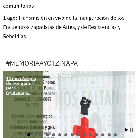
comunitarios
1 ago: Transmisión en vivo de la Inauguración de los
Encuentros zapatistas de Artes, y de Resistencias y
Rebeldías
#MEMORIAAYOTZINAPA
13 nov: Acopio
26 mar: 138
de botiquín
Acción Global
para
por Ayotzinapa
Ayotzinapa