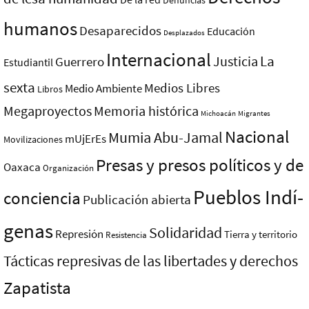
Denuncias
humanos
Desaparecidos
Educación
Desplazados
Internacional
La
Justicia
Guerrero
Estudiantil
sexta
Medios Libres
Medio Ambiente
Libros
Megaproyectos
Memoria histórica
Michoacán
Migrantes
Nacional
Mumia Abu-Jamal
mUjErEs
Movilizaciones
Presas y presos polí­ticos y de
Oaxaca
Organización
Pueblos Indí­
conciencia
Publicación abierta
genas
Solidaridad
Represión
Tierra y territorio
Resistencia
Tácticas represivas de las libertades y derechos
Zapatista