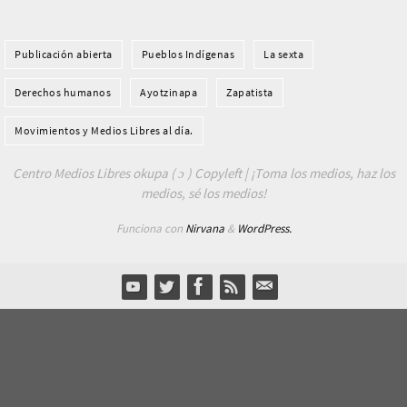
Publicación abierta
Pueblos Indí­genas
La sexta
Derechos humanos
Ayotzinapa
Zapatista
Movimientos y Medios Libres al día.
Centro Medios Libres okupa ( ɔ ) Copyleft | ¡Toma los medios, haz los
medios, sé los medios!
Funciona con
Nirvana
&
WordPress.