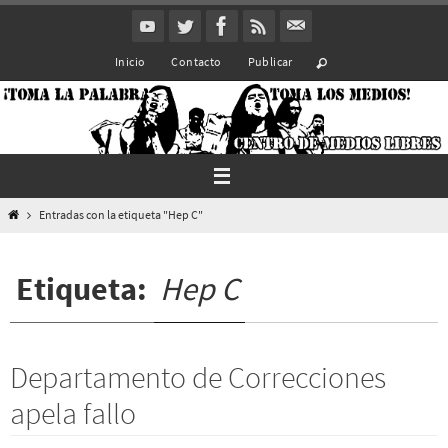
Ir
al
Inicio
Contacto
Publicar
contenido
Inicio
Entradas con la etiqueta "Hep C"
Etiqueta:
Hep C
Departamento de Correcciones
apela fallo