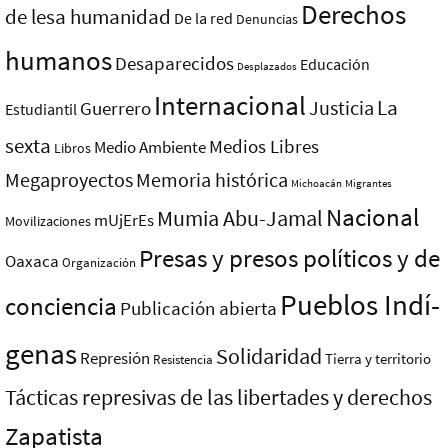
Derechos
de lesa humanidad
De la red
Denuncias
humanos
Desaparecidos
Educación
Desplazados
Internacional
La
Justicia
Guerrero
Estudiantil
sexta
Medios Libres
Medio Ambiente
Libros
Megaproyectos
Memoria histórica
Michoacán
Migrantes
Nacional
Mumia Abu-Jamal
mUjErEs
Movilizaciones
Presas y presos polí­ticos y de
Oaxaca
Organización
Pueblos Indí­
conciencia
Publicación abierta
genas
Solidaridad
Represión
Tierra y territorio
Resistencia
Tácticas represivas de las libertades y derechos
Zapatista