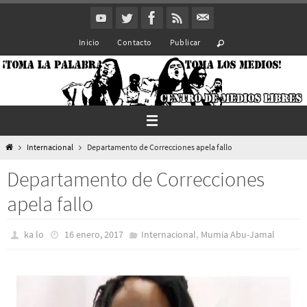
Ir
al
Inicio
Contacto
Publicar
contenido
Inicio
Internacional
Departamento de Correcciones apela fallo
Departamento de Correcciones
apela fallo
,
ka lo
16 enero, 2017
Internacional
Mumia Abu-Jamal