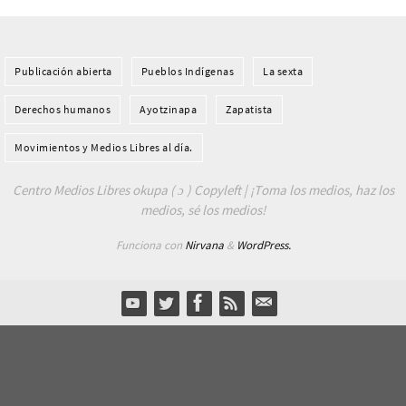
Publicación abierta
Pueblos Indí­genas
La sexta
Derechos humanos
Ayotzinapa
Zapatista
Movimientos y Medios Libres al día.
Centro Medios Libres okupa ( ɔ ) Copyleft | ¡Toma los medios, haz los
medios, sé los medios!
Funciona con
Nirvana
&
WordPress.