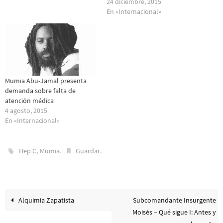
24 diciembre, 2015
En «Internacional»
Mumia Abu-Jamal presenta
demanda sobre falta de
atención médica
4 agosto, 2015
En «Internacional»
,
.
.
Hep C
Mumia
Guardar
Alquimia Zapatista
Subcomandante Insurgente
Moisés – Qué sigue I: Antes y