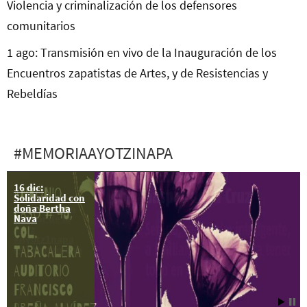
Violencia y criminalización de los defensores
comunitarios
1 ago: Transmisión en vivo de la Inauguración de los
Encuentros zapatistas de Artes, y de Resistencias y
Rebeldías
#MEMORIAAYOTZINAPA
16 dic:
A 29 días
Solidaridad con
#YoTeNombro
doña Bertha
Emiliano Alen
Nava
Gaspar de la
Cruz
#Ayotz1napa
#43Ayotzinapa