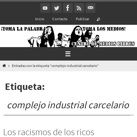
Ir
al
Inicio
Contacto
Publicar
contenido
Inicio
Entradas con la etiqueta "complejo industrial carcelario"
Etiqueta:
complejo industrial carcelario
Los racismos de los ricos