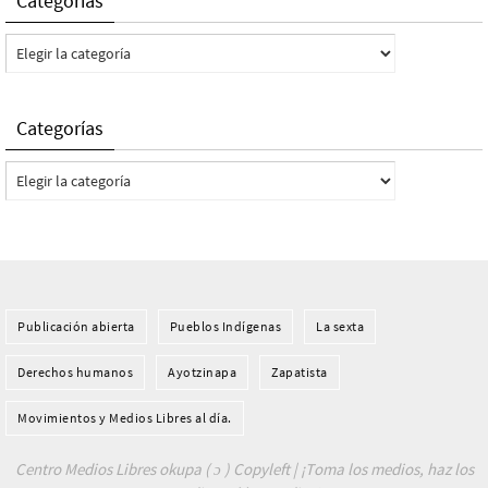
Categorías
Categorías
Categorías
Categorías
Publicación abierta
Pueblos Indí­genas
La sexta
Derechos humanos
Ayotzinapa
Zapatista
Movimientos y Medios Libres al día.
Centro Medios Libres okupa ( ɔ ) Copyleft | ¡Toma los medios, haz los