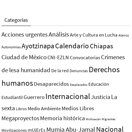
Categorías
Análisis
Acciones urgentes
Arte y Cultura en Lucha
Atenco
Ayotzinapa
Calendario
Chiapas
Autonomías
Ciudad de México
Crímenes
CNI-EZLN
Convocatorias
Derechos
de lesa humanidad
De la red
Denuncias
humanos
Desaparecidos
Educación
Desplazados
Internacional
La
Justicia
Guerrero
Estudiantil
sexta
Medios Libres
Medio Ambiente
Libros
Megaproyectos
Memoria histórica
Michoacán
Migrantes
Nacional
Mumia Abu-Jamal
mUjErEs
Movilizaciones